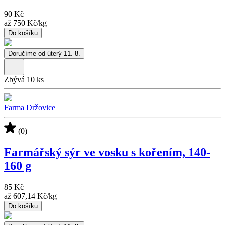
90 Kč
až
750 Kč
/
kg
Do košíku
Doručíme od úterý 11. 8.
Zbývá 10 ks
Farma Držovice
(0)
Farmářský sýr ve vosku s kořením, 140-
160 g
85 Kč
až
607,14 Kč
/
kg
Do košíku