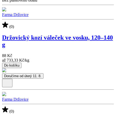
Bez plastového obalu
Farma Držovice
(0)
Držovický kozí váleček ve vosku, 120–⁠⁠⁠⁠⁠⁠140
g
88 Kč
až
733,33 Kč
/
kg
Do košíku
Doručíme od úterý 11. 8.
Farma Držovice
(0)