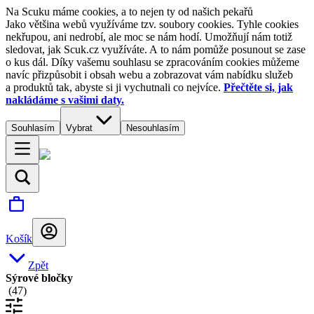
Na Scuku máme cookies, a to nejen ty od našich pekařů
Jako většina webů využíváme tzv. soubory cookies. Tyhle cookies
nekřupou, ani nedrobí, ale moc se nám hodí. Umožňují nám totiž
sledovat, jak Scuk.cz využíváte. A to nám pomůže posunout se zase
o kus dál. Díky vašemu souhlasu se zpracováním cookies můžeme
navíc přizpůsobit i obsah webu a zobrazovat vám nabídku služeb
a produktů tak, abyste si ji vychutnali co nejvíce.
Přečtěte si, jak
nakládáme s vašimi daty.
Souhlasím
Vybrat
Nesouhlasím
Košík
Zpět
Sýrové bločky
(
47
)