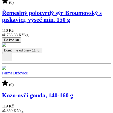
(0)
Řemeslný polotvrdý sýr Broumovský s
pískavicí, výseč min. 150 g
110 Kč
až
733,33 Kč
/
kg
Do košíku
Doručíme od úterý 11. 8.
Farma Držovice
(0)
Kozo-ovčí gouda, 140-160 g
119 Kč
až
850 Kč
/
kg