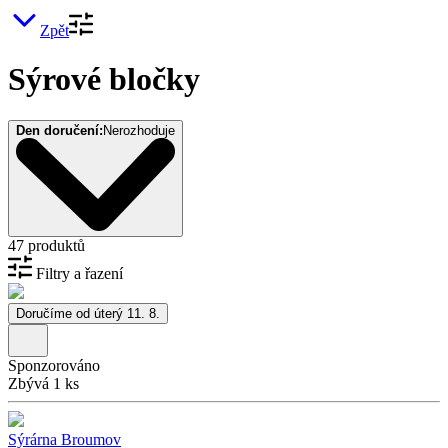
Zpět
Sýrové bločky
Den doručení:
Nerozhoduje
47 produktů
Filtry a řazení
Doručíme od úterý 11. 8.
Sponzorováno
Zbývá 1 ks
Sýrárna Broumov