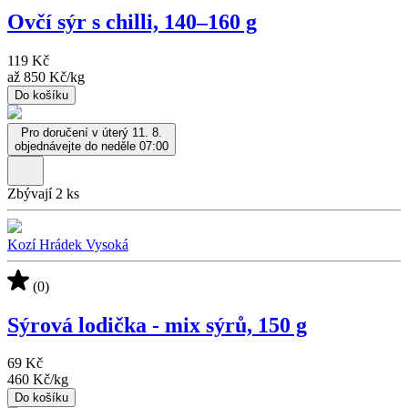
Ovčí sýr s chilli, 140–⁠⁠⁠⁠⁠⁠160 g
119 Kč
až
850 Kč
/
kg
Do košíku
Pro doručení v úterý 11. 8.
objednávejte do neděle 07:00
Zbývají 2 ks
Kozí Hrádek Vysoká
(0)
Sýrová lodička - mix sýrů, 150 g
69 Kč
460 Kč
/
kg
Do košíku