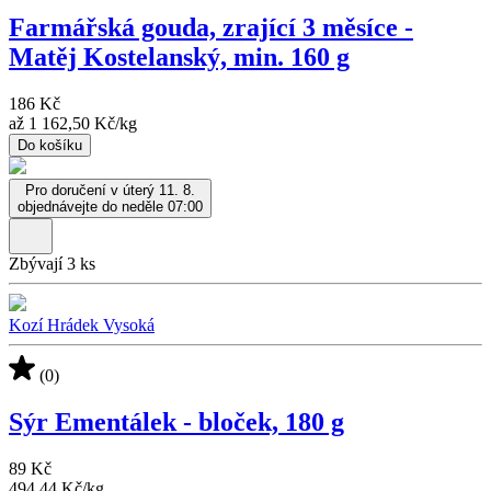
Farmářská gouda, zrající 3 měsíce -
Matěj Kostelanský, min. 160 g
186 Kč
až
1 162,50 Kč
/
kg
Do košíku
Pro doručení v úterý 11. 8.
objednávejte do neděle 07:00
Zbývají 3 ks
Kozí Hrádek Vysoká
(0)
Sýr Ementálek - bloček, 180 g
89 Kč
494,44 Kč
/
kg