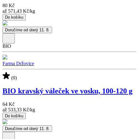
80 Kč
až
571,43 Kč
/
kg
Do košíku
Doručíme od úterý 11. 8.
BIO
Farma Držovice
(0)
BIO kravský váleček ve vosku, 100-120 g
64 Kč
až
533,33 Kč
/
kg
Do košíku
Doručíme od úterý 11. 8.