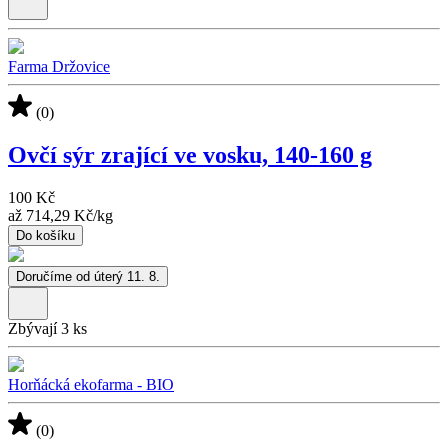
Farma Držovice
(0)
Ovčí sýr zrající ve vosku, 140-160 g
100 Kč
až
714,29 Kč
/
kg
Do košíku
Doručíme od úterý 11. 8.
Zbývají 3 ks
Horňácká ekofarma - BIO
(0)