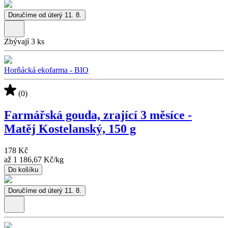
Doručíme od úterý 11. 8.
Zbývají 3 ks
Horňácká ekofarma - BIO
(0)
Farmářská gouda, zrající 3 měsíce -
Matěj Kostelanský, 150 g
178 Kč
až
1 186,67 Kč
/
kg
Do košíku
Doručíme od úterý 11. 8.