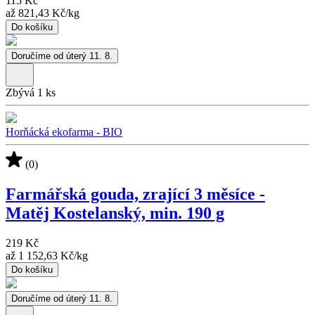
115 Kč
až
821,43 Kč
/
kg
Do košíku
Doručíme od úterý 11. 8.
Zbývá 1 ks
Horňácká ekofarma - BIO
(0)
Farmářská gouda, zrající 3 měsíce -
Matěj Kostelanský, min. 190 g
219 Kč
až
1 152,63 Kč
/
kg
Do košíku
Doručíme od úterý 11. 8.