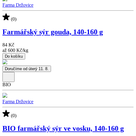
Farma Držovice
(0)
Farmářský sýr gouda, 140-160 g
84 Kč
až
600 Kč
/
kg
Do košíku
Doručíme od úterý 11. 8.
BIO
Farma Držovice
(0)
BIO farmářský sýr ve vosku, 140-160 g