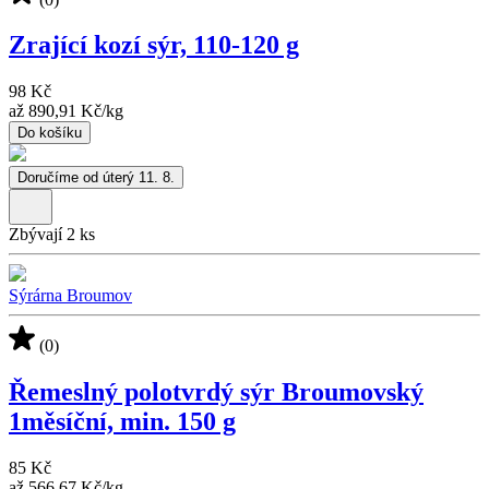
Zrající kozí sýr, 110-120 g
98 Kč
až
890,91 Kč
/
kg
Do košíku
Doručíme od úterý 11. 8.
Zbývají 2 ks
Sýrárna Broumov
(0)
Řemeslný polotvrdý sýr Broumovský
1měsíční, min. 150 g
85 Kč
až
566,67 Kč
/
kg