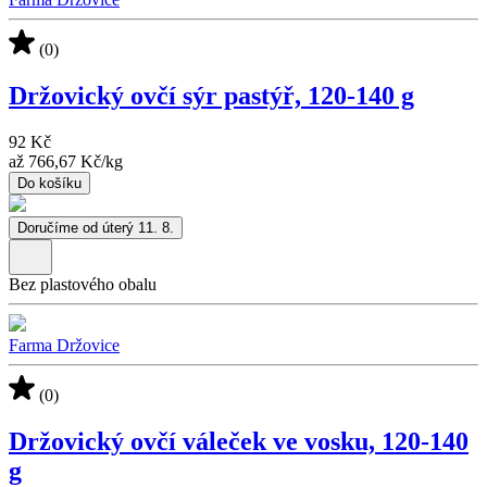
(0)
Držovický ovčí sýr pastýř, 120-140 g
92 Kč
až
766,67 Kč
/
kg
Do košíku
Doručíme od úterý 11. 8.
Bez plastového obalu
Farma Držovice
(0)
Držovický ovčí váleček ve vosku, 120-140
g