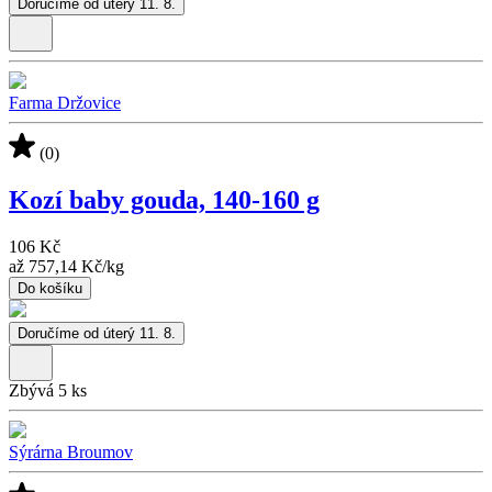
Doručíme od úterý 11. 8.
Farma Držovice
(0)
Kozí baby gouda, 140-160 g
106 Kč
až
757,14 Kč
/
kg
Do košíku
Doručíme od úterý 11. 8.
Zbývá 5 ks
Sýrárna Broumov