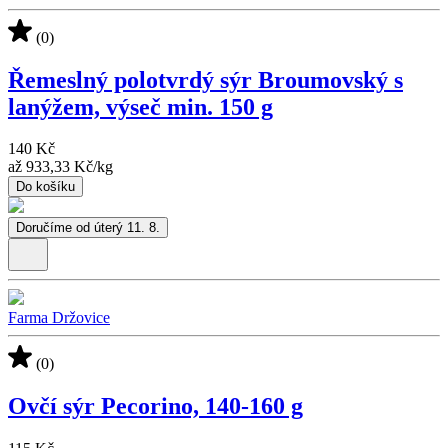
(0)
Řemeslný polotvrdý sýr Broumovský s
lanýžem, výseč min. 150 g
140 Kč
až
933,33 Kč
/
kg
Do košíku
Doručíme od úterý 11. 8.
Farma Držovice
(0)
Ovčí sýr Pecorino, 140-160 g