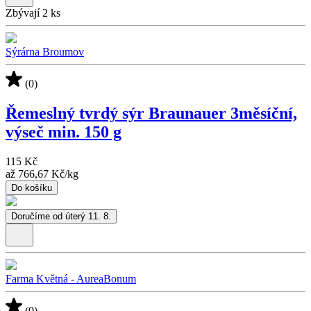
Zbývají 2 ks
Sýrárna Broumov
(0)
Řemeslný tvrdý sýr Braunauer 3měsíční,
výseč min. 150 g
115 Kč
až
766,67 Kč
/
kg
Do košíku
Doručíme od úterý 11. 8.
Farma Květná - AureaBonum
(0)