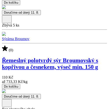
Do košíku
Doručíme od úterý 11. 8.
Zbývá 5 ks
Sýrárna Broumov
(0)
Řemeslný polotvrdý sýr Broumovský s
kopřivou a česnekem, výseč min. 150 g
110 Kč
až
733,33 Kč
/
kg
Do košíku
Doručíme od úterý 11. 8.