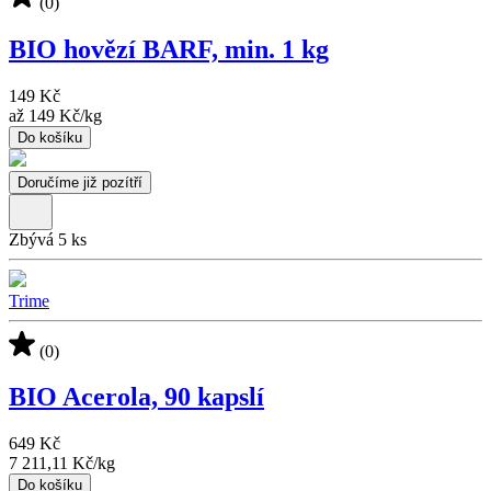
(0)
BIO hovězí BARF, min. 1 kg
149 Kč
až
149 Kč
/
kg
Do košíku
Doručíme již pozítří
Zbývá 5 ks
Trime
(0)
BIO Acerola, 90 kapslí
649 Kč
7 211,11 Kč
/
kg
Do košíku