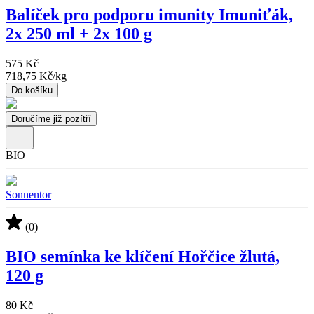
Balíček pro podporu imunity Imuniťák,
2x 250 ml + 2x 100 g
575 Kč
718,75 Kč
/
kg
Do košíku
Doručíme již pozítří
BIO
Sonnentor
(0)
BIO semínka ke klíčení Hořčice žlutá,
120 g
80 Kč