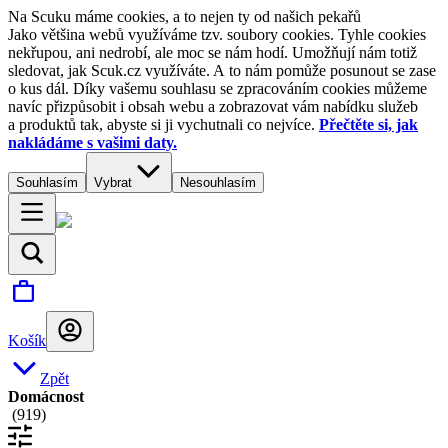
Na Scuku máme cookies, a to nejen ty od našich pekařů
Jako většina webů využíváme tzv. soubory cookies. Tyhle cookies
nekřupou, ani nedrobí, ale moc se nám hodí. Umožňují nám totiž
sledovat, jak Scuk.cz využíváte. A to nám pomůže posunout se zase
o kus dál. Díky vašemu souhlasu se zpracováním cookies můžeme
navíc přizpůsobit i obsah webu a zobrazovat vám nabídku služeb
a produktů tak, abyste si ji vychutnali co nejvíce.
Přečtěte si, jak
nakládáme s vašimi daty.
Souhlasím
Vybrat
Nesouhlasím
Košík
Zpět
Domácnost
(
919
)