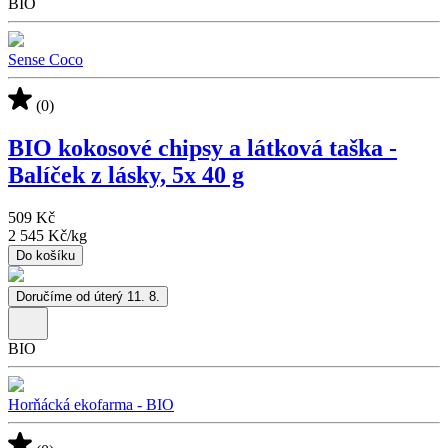
BIO
Sense Coco
(0)
BIO kokosové chipsy a látková taška -
Balíček z lásky, 5x 40 g
509 Kč
2 545 Kč
/
kg
Do košíku
Doručíme od úterý 11. 8.
BIO
Horňácká ekofarma - BIO