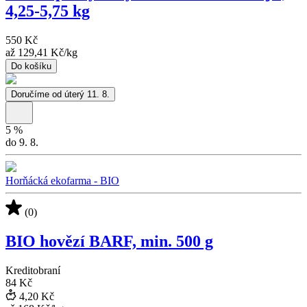
4,25-5,75 kg
550 Kč
až
129,41 Kč
/
kg
Do košíku
Doručíme od úterý 11. 8.
5
%
do 9. 8.
Horňácká ekofarma - BIO
(0)
BIO hovězí BARF, min. 500 g
Kreditobraní
84 Kč
4,20 Kč