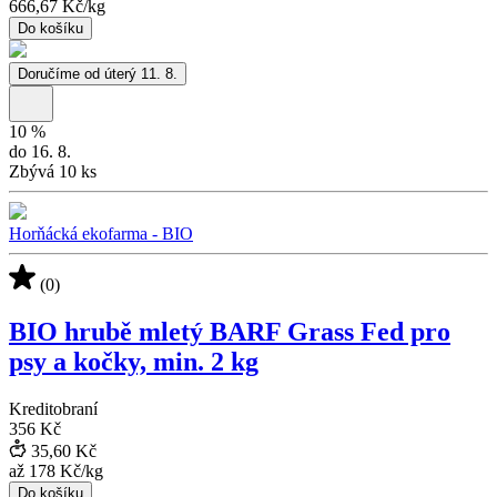
666,67 Kč
/
kg
Do košíku
Doručíme od úterý 11. 8.
10
%
do 16. 8.
Zbývá 10 ks
Horňácká ekofarma - BIO
(0)
BIO hrubě mletý BARF Grass Fed pro
psy a kočky, min. 2 kg
Kreditobraní
356 Kč
35,60 Kč
až
178 Kč
/
kg
Do košíku