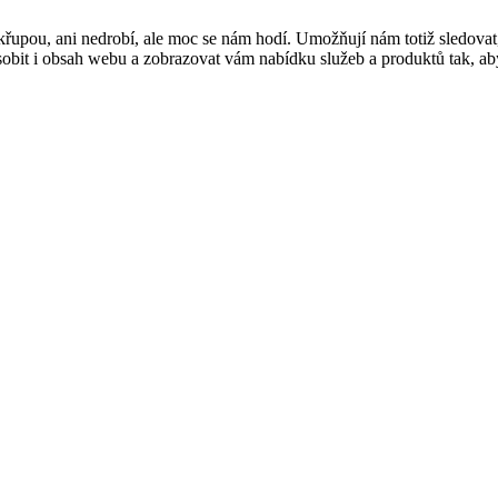
řupou, ani nedrobí, ale moc se nám hodí. Umožňují nám totiž sledovat
t i obsah webu a zobrazovat vám nabídku služeb a produktů tak, abyst