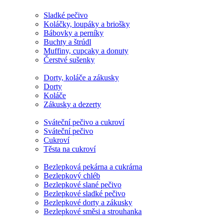
Sladké pečivo
Koláčky, loupáky a briošky
Bábovky a perníky
Buchty a štrúdl
Muffiny, cupcaky a donuty
Čerstvé sušenky
Dorty, koláče a zákusky
Dorty
Koláče
Zákusky a dezerty
Sváteční pečivo a cukroví
Sváteční pečivo
Cukroví
Těsta na cukroví
Bezlepková pekárna a cukrárna
Bezlepkový chléb
Bezlepkové slané pečivo
Bezlepkové sladké pečivo
Bezlepkové dorty a zákusky
Bezlepkové směsi a strouhanka