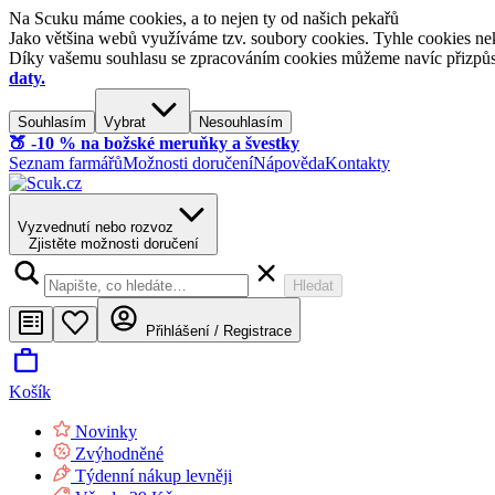
Na Scuku máme cookies, a to nejen ty od našich pekařů
Jako většina webů využíváme tzv. soubory cookies. Tyhle cookies nek
Díky vašemu souhlasu se zpracováním cookies můžeme navíc přizpůsobi
daty.
Souhlasím
Vybrat
Nesouhlasím
🍑​ -10 % na božské meruňky a švestky
Seznam farmářů
Možnosti doručení
Nápověda
Kontakty
Vyzvednutí nebo rozvoz
Zjistěte možnosti doručení
Hledat
Přihlášení / Registrace
Košík
Novinky
Zvýhodněné
Týdenní nákup levněji