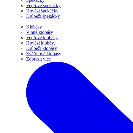
Špekáčky
Vepřové špekáčky
Hovězí špekáčky
Drůbeží špekáčky
Klobásy
Vinné klobásy
Vepřové klobásy
Hovězí klobásy
Drůbeží klobásy
Zvěřinové klobásy
Zobrazit více