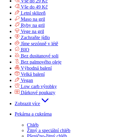
Vše do 29 Kč
Vše do 49 Kč
Letní sklizeň
Maso na gril
Ryby na gril
Vege na gril
Zachraňte jídlo
Jíme sezónně v létě
BIO
Bez dusitanové soli
Bez palmového oleje
Výhodná balení
Velká balení
Vegan
Low carb výrobky
Dárkové poukazy
Zobrazit více
Pekárna a cukrárna
Chléb
Žitný a speciální chléb
Pšenično-žitný chléb