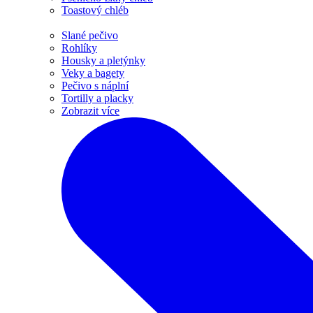
Toastový chléb
Slané pečivo
Rohlíky
Housky a pletýnky
Veky a bagety
Pečivo s náplní
Tortilly a placky
Zobrazit více