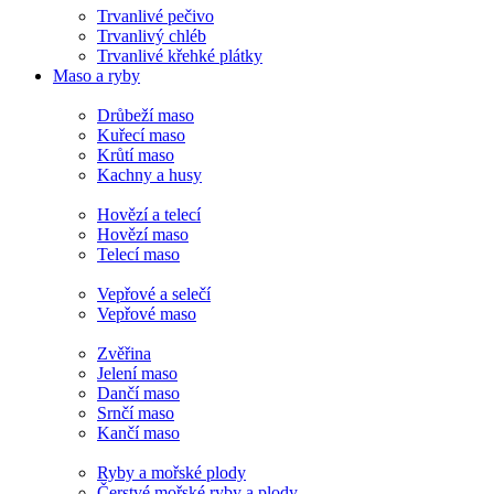
Trvanlivé pečivo
Trvanlivý chléb
Trvanlivé křehké plátky
Maso a ryby
Drůbeží maso
Kuřecí maso
Krůtí maso
Kachny a husy
Hovězí a telecí
Hovězí maso
Telecí maso
Vepřové a selečí
Vepřové maso
Zvěřina
Jelení maso
Dančí maso
Srnčí maso
Kančí maso
Ryby a mořské plody
Čerstvé mořské ryby a plody