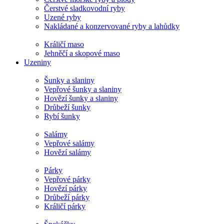
Čerstvé sladkovodní ryby
Uzené ryby
Nakládané a konzervované ryby a lahůdky
Králičí maso
Jehněčí a skopové maso
Uzeniny
Šunky a slaniny
Vepřové šunky a slaniny
Hovězí šunky a slaniny
Drůbeží šunky
Rybí šunky
Salámy
Vepřové salámy
Hovězí salámy
Párky
Vepřové párky
Hovězí párky
Drůbeží párky
Králičí párky