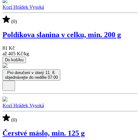
Kozí Hrádek Vysoká
(0)
Poldíkova slanina v celku, min. 200 g
81 Kč
až
405 Kč
/
kg
Do košíku
Pro doručení v úterý 11. 8.
objednávejte do neděle 07:00
Kozí Hrádek Vysoká
(0)
Čerstvé máslo, min. 125 g