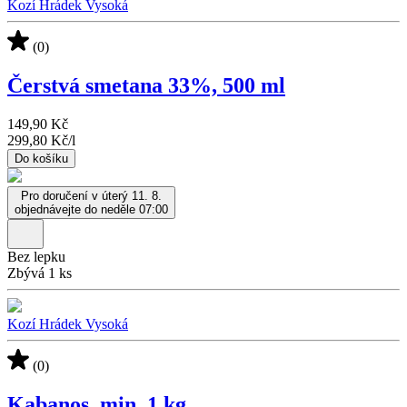
Kozí Hrádek Vysoká
(0)
Čerstvá smetana 33%, 500 ml
149,90 Kč
299,80 Kč
/
l
Do košíku
Pro doručení v úterý 11. 8.
objednávejte do neděle 07:00
Bez lepku
Zbývá 1 ks
Kozí Hrádek Vysoká
(0)
Kabanos, min. 1 kg