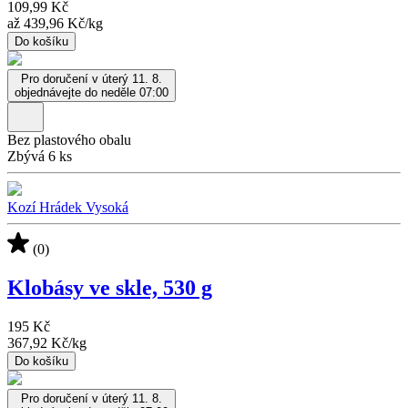
109,99 Kč
až
439,96 Kč
/
kg
Do košíku
Pro doručení v úterý 11. 8.
objednávejte do neděle 07:00
Bez plastového obalu
Zbývá 6 ks
Kozí Hrádek Vysoká
(0)
Klobásy ve skle, 530 g
195 Kč
367,92 Kč
/
kg
Do košíku
Pro doručení v úterý 11. 8.