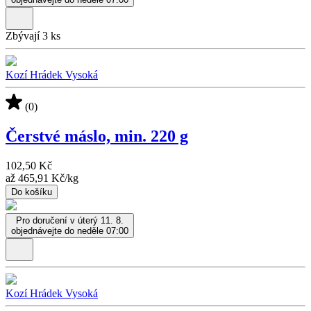
Zbývají 3 ks
Kozí Hrádek Vysoká
(0)
Čerstvé máslo, min. 220 g
102,50 Kč
až
465,91 Kč
/
kg
Do košíku
Pro doručení v úterý 11. 8.
objednávejte do neděle 07:00
Kozí Hrádek Vysoká