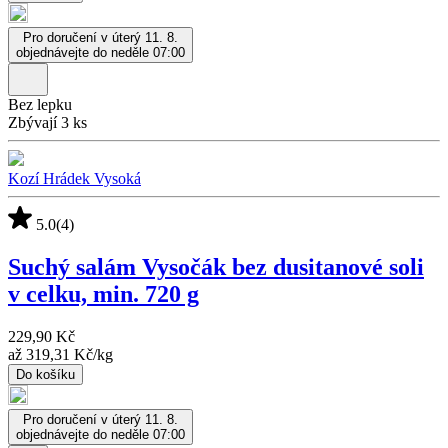
Pro doručení v úterý 11. 8.
objednávejte do neděle 07:00
Bez lepku
Zbývají 3 ks
Kozí Hrádek Vysoká
5.0
(4)
Suchý salám Vysočák bez dusitanové soli
v celku, min. 720 g
229,90 Kč
až
319,31 Kč
/
kg
Do košíku
Pro doručení v úterý 11. 8.
objednávejte do neděle 07:00