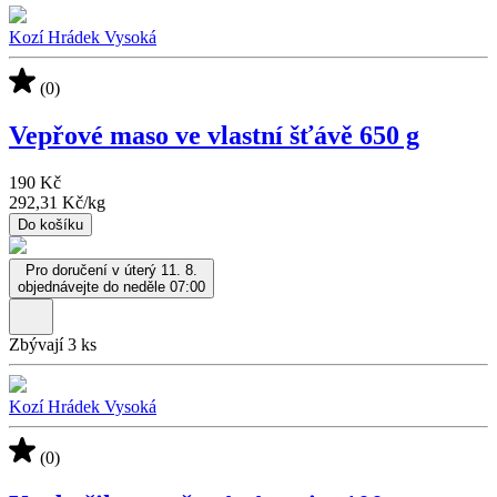
Kozí Hrádek Vysoká
(0)
Vepřové maso ve vlastní šťávě 650 g
190 Kč
292,31 Kč
/
kg
Do košíku
Pro doručení v úterý 11. 8.
objednávejte do neděle 07:00
Zbývají 3 ks
Kozí Hrádek Vysoká
(0)