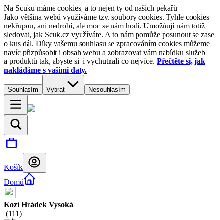
Na Scuku máme cookies, a to nejen ty od našich pekařů
Jako většina webů využíváme tzv. soubory cookies. Tyhle cookies
nekřupou, ani nedrobí, ale moc se nám hodí. Umožňují nám totiž
sledovat, jak Scuk.cz využíváte. A to nám pomůže posunout se zase
o kus dál. Díky vašemu souhlasu se zpracováním cookies můžeme
navíc přizpůsobit i obsah webu a zobrazovat vám nabídku služeb
a produktů tak, abyste si ji vychutnali co nejvíce.
Přečtěte si, jak
nakládáme s vašimi daty.
Souhlasím
Vybrat
Nesouhlasím
Košík
Domů
Kozí Hrádek Vysoká
(
111
)