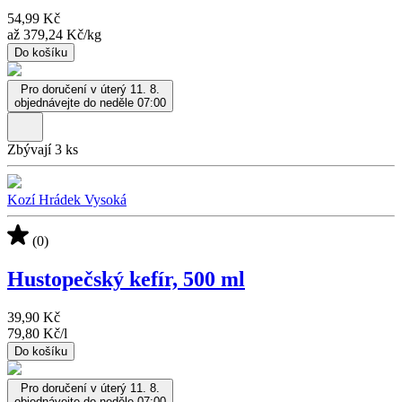
54,99 Kč
až
379,24 Kč
/
kg
Do košíku
Pro doručení v úterý 11. 8.
objednávejte do neděle 07:00
Zbývají 3 ks
Kozí Hrádek Vysoká
(0)
Hustopečský kefír, 500 ml
39,90 Kč
79,80 Kč
/
l
Do košíku
Pro doručení v úterý 11. 8.
objednávejte do neděle 07:00