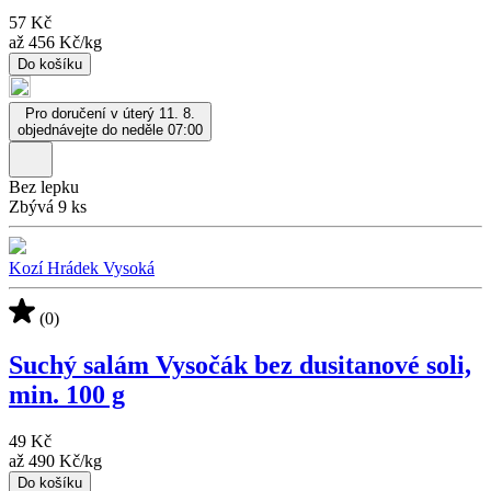
57 Kč
až
456 Kč
/
kg
Do košíku
Pro doručení v úterý 11. 8.
objednávejte do neděle 07:00
Bez lepku
Zbývá 9 ks
Kozí Hrádek Vysoká
(0)
Suchý salám Vysočák bez dusitanové soli,
min. 100 g
49 Kč
až
490 Kč
/
kg
Do košíku