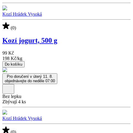
Kozí Hrádek Vysoká
(0)
Kozí jogurt, 500 g
99 Kč
198 Kč
/
kg
Do košíku
Pro doručení v úterý 11. 8.
objednávejte do neděle 07:00
Bez lepku
Zbývají 4 ks
Kozí Hrádek Vysoká
(0)