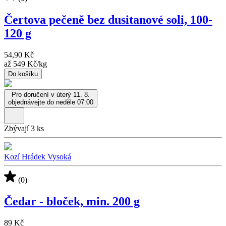
Čertova pečeně bez dusitanové soli, 100-
120 g
54,90 Kč
až
549 Kč
/
kg
Do košíku
Pro doručení v úterý 11. 8.
objednávejte do neděle 07:00
Zbývají 3 ks
Kozí Hrádek Vysoká
(0)
Čedar - bloček, min. 200 g
89 Kč