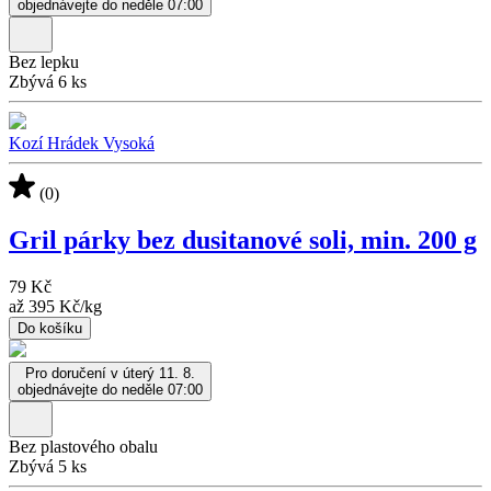
objednávejte do neděle 07:00
Bez lepku
Zbývá 6 ks
Kozí Hrádek Vysoká
(0)
Gril párky bez dusitanové soli, min. 200 g
79 Kč
až
395 Kč
/
kg
Do košíku
Pro doručení v úterý 11. 8.
objednávejte do neděle 07:00
Bez plastového obalu
Zbývá 5 ks