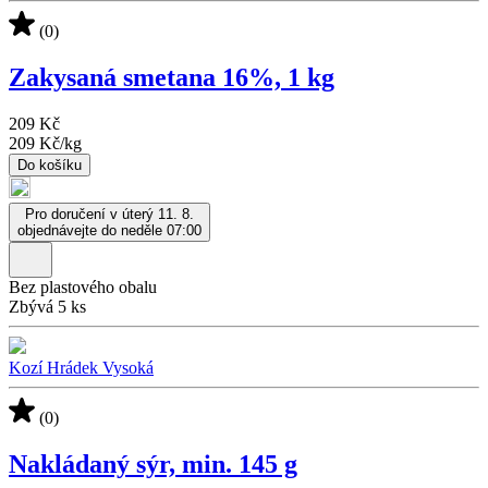
(0)
Zakysaná smetana 16%, 1 kg
209 Kč
209 Kč
/
kg
Do košíku
Pro doručení v úterý 11. 8.
objednávejte do neděle 07:00
Bez plastového obalu
Zbývá 5 ks
Kozí Hrádek Vysoká
(0)
Nakládaný sýr, min. 145 g