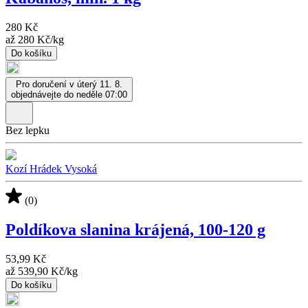
280 Kč
až
280 Kč
/
kg
Do košíku
Pro doručení v úterý 11. 8.
objednávejte do neděle 07:00
Bez lepku
Kozí Hrádek Vysoká
(0)
Poldíkova slanina krájená, 100-120 g
53,99 Kč
až
539,90 Kč
/
kg
Do košíku