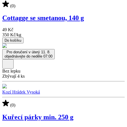
(0)
Cottagge se smetanou, 140 g
49 Kč
350 Kč
/
kg
Do košíku
Pro doručení v úterý 11. 8.
objednávejte do neděle 07:00
Bez lepku
Zbývají 4 ks
Kozí Hrádek Vysoká
(0)
Kuřecí párky min. 250 g