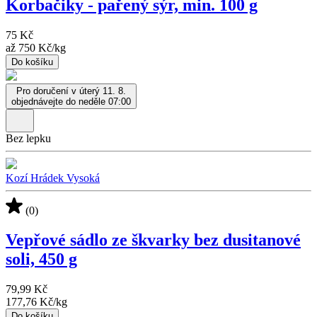
Korbačiky - pařený sýr, min. 100 g
75 Kč
až
750 Kč
/
kg
Do košíku
Pro doručení v úterý 11. 8.
objednávejte do neděle 07:00
Bez lepku
Kozí Hrádek Vysoká
(0)
Vepřové sádlo ze škvarky bez dusitanové
soli, 450 g
79,99 Kč
177,76 Kč
/
kg
Do košíku