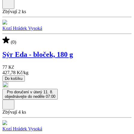
Zbývají 2 ks
Kozí Hrádek Vysoká
(0)
Sýr Eda - bloček, 180 g
77 Kč
427,78 Kč
/
kg
Do košíku
Pro doručení v úterý 11. 8.
objednávejte do neděle 07:00
Zbývají 4 ks
Kozí Hrádek Vysoká