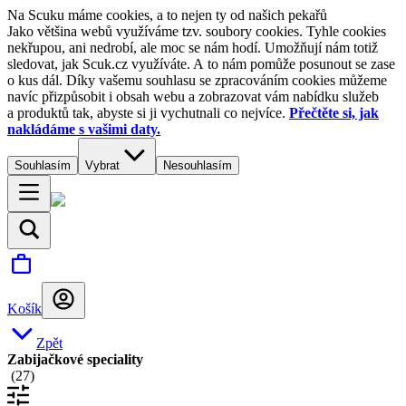
Na Scuku máme cookies, a to nejen ty od našich pekařů
Jako většina webů využíváme tzv. soubory cookies. Tyhle cookies
nekřupou, ani nedrobí, ale moc se nám hodí. Umožňují nám totiž
sledovat, jak Scuk.cz využíváte. A to nám pomůže posunout se zase
o kus dál. Díky vašemu souhlasu se zpracováním cookies můžeme
navíc přizpůsobit i obsah webu a zobrazovat vám nabídku služeb
a produktů tak, abyste si ji vychutnali co nejvíce.
Přečtěte si, jak
nakládáme s vašimi daty.
Souhlasím
Vybrat
Nesouhlasím
Košík
Zpět
Zabijačkové speciality
(
27
)