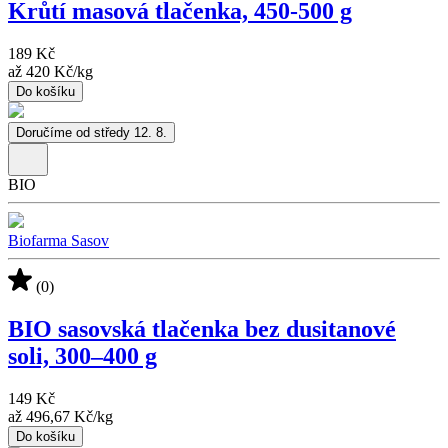
Krůtí masová tlačenka, 450-500 g
189 Kč
až
420 Kč
/
kg
Do košíku
Doručíme od středy 12. 8.
BIO
Biofarma Sasov
(0)
BIO sasovská tlačenka bez dusitanové
soli, 300–400 g
149 Kč
až
496,67 Kč
/
kg
Do košíku