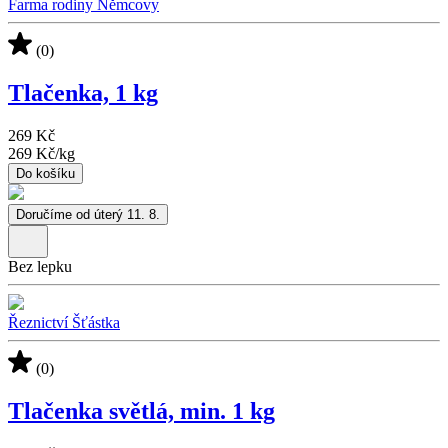
Farma rodiny Němcovy
(0)
Tlačenka, 1 kg
269 Kč
269 Kč
/
kg
Do košíku
Doručíme od úterý 11. 8.
Bez lepku
Řeznictví Šťástka
(0)
Tlačenka světlá, min. 1 kg