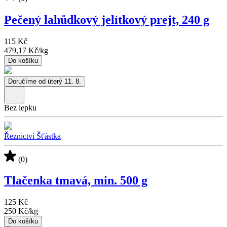
Pečený lahůdkový jelítkový prejt, 240 g
115 Kč
479,17 Kč
/
kg
Do košíku
Doručíme od úterý 11. 8.
Bez lepku
Řeznictví Šťástka
(0)
Tlačenka tmavá, min. 500 g
125 Kč
250 Kč
/
kg
Do košíku