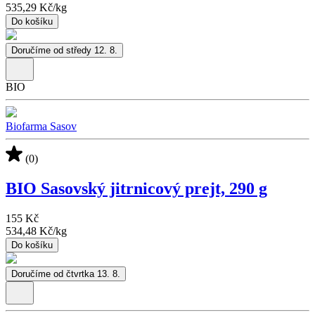
535,29 Kč
/
kg
Do košíku
Doručíme od středy 12. 8.
BIO
Biofarma Sasov
(0)
BIO Sasovský jitrnicový prejt, 290 g
155 Kč
534,48 Kč
/
kg
Do košíku
Doručíme od čtvrtka 13. 8.