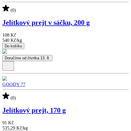
(0)
Jelítkový prejt v sáčku, 200 g
108 Kč
540 Kč
/
kg
Do košíku
Doručíme od čtvrtka 13. 8.
GOODY 77
(0)
Jelítkový prejt, 170 g
91 Kč
535,29 Kč
/
kg