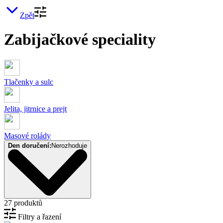
Zpět
Zabijačkové speciality
Tlačenky a sulc
Jelita, jitrnice a prejt
Masové rolády
Den doručení:
Nerozhoduje
27 produktů
Filtry a řazení