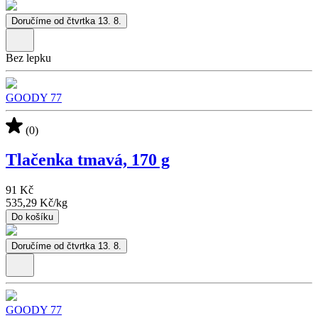
Doručíme od čtvrtka 13. 8.
Bez lepku
GOODY 77
(0)
Tlačenka tmavá, 170 g
91 Kč
535,29 Kč
/
kg
Do košíku
Doručíme od čtvrtka 13. 8.
GOODY 77