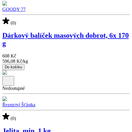
GOODY 77
(0)
Dárkový balíček masových dobrot, 6x 170
g
608 Kč
596,08 Kč
/
kg
Do košíku
Nedostupné
Řeznictví Šťástka
(0)
Jelita, min. 1 kg