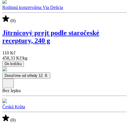
Rodinná konzervárna Via Delicia
(0)
Jitrnicový prejt podle staročeské
receptury, 240 g
110 Kč
458,33 Kč
/
kg
Do košíku
Doručíme od středy 12. 8.
Bez lepku
Česká Krůta
(0)