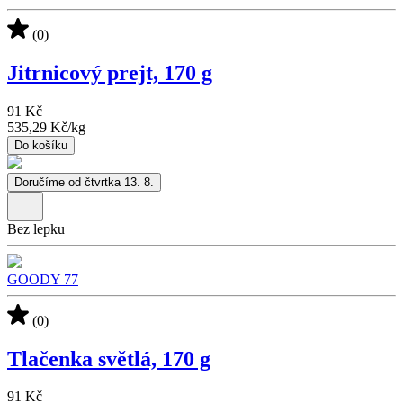
(0)
Jitrnicový prejt, 170 g
91 Kč
535,29 Kč
/
kg
Do košíku
Doručíme od čtvrtka 13. 8.
Bez lepku
GOODY 77
(0)
Tlačenka světlá, 170 g
91 Kč