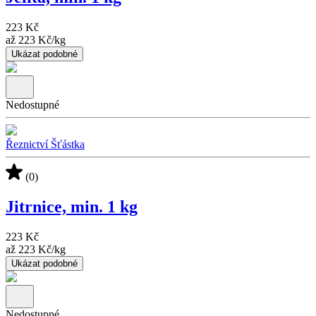
223 Kč
až
223 Kč
/
kg
Ukázat podobné
Nedostupné
Řeznictví Šťástka
(0)
Jitrnice, min. 1 kg
223 Kč
až
223 Kč
/
kg
Ukázat podobné
Nedostupné