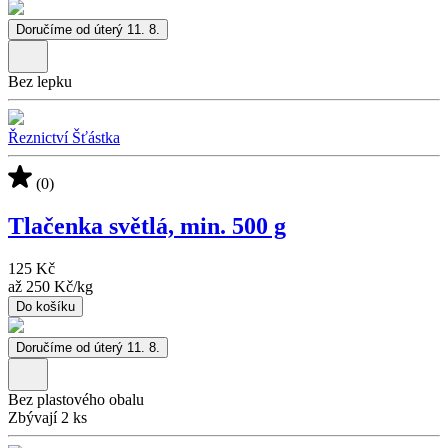
Doručíme od úterý 11. 8.
Bez lepku
Řeznictví Šťástka
(0)
Tlačenka světlá, min. 500 g
125 Kč
až
250 Kč
/
kg
Do košíku
Doručíme od úterý 11. 8.
Bez plastového obalu
Zbývají 2 ks