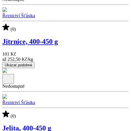
Řeznictví Šťástka
(0)
Jitrnice, 400-450 g
101 Kč
až
252,50 Kč
/
kg
Ukázat podobné
Nedostupné
Řeznictví Šťástka
(0)
Jelita, 400-450 g