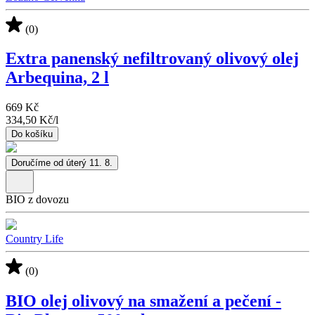
(0)
Extra panenský nefiltrovaný olivový olej
Arbequina, 2 l
669 Kč
334,50 Kč
/
l
Do košíku
Doručíme od úterý 11. 8.
BIO z dovozu
Country Life
(0)
BIO olej olivový na smažení a pečení -