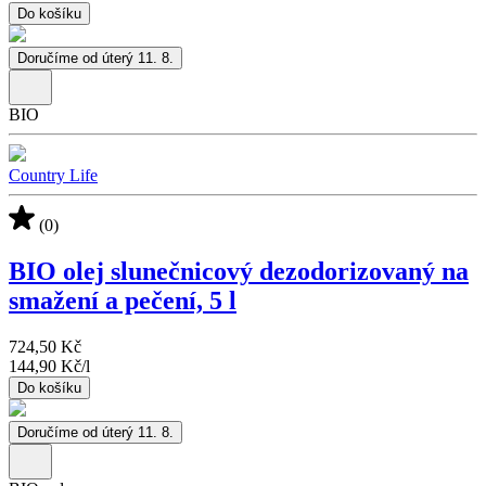
Do košíku
Doručíme od úterý 11. 8.
BIO
Country Life
(0)
BIO olej slunečnicový dezodorizovaný na
smažení a pečení, 5 l
724,50 Kč
144,90 Kč
/
l
Do košíku
Doručíme od úterý 11. 8.