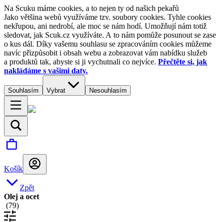
Na Scuku máme cookies, a to nejen ty od našich pekařů
Jako většina webů využíváme tzv. soubory cookies. Tyhle cookies
nekřupou, ani nedrobí, ale moc se nám hodí. Umožňují nám totiž
sledovat, jak Scuk.cz využíváte. A to nám pomůže posunout se zase
o kus dál. Díky vašemu souhlasu se zpracováním cookies můžeme
navíc přizpůsobit i obsah webu a zobrazovat vám nabídku služeb
a produktů tak, abyste si ji vychutnali co nejvíce.
Přečtěte si, jak
nakládáme s vašimi daty.
Souhlasím
Vybrat
Nesouhlasím
Košík
Zpět
Olej a ocet
(
79
)