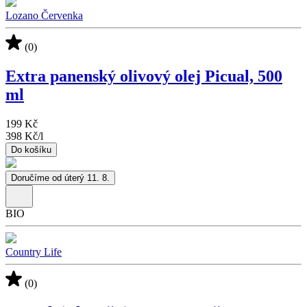
Lozano Červenka
(0)
Extra panenský olivový olej Picual, 500
ml
199 Kč
398 Kč
/
l
Do košíku
Doručíme od úterý 11. 8.
BIO
Country Life
(0)