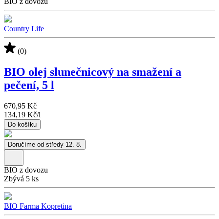
BIO z dovozu
Country Life
(0)
BIO olej slunečnicový na smažení a
pečení, 5 l
670,95 Kč
134,19 Kč
/
l
Do košíku
Doručíme od středy 12. 8.
BIO z dovozu
Zbývá 5 ks
BIO Farma Kopretina