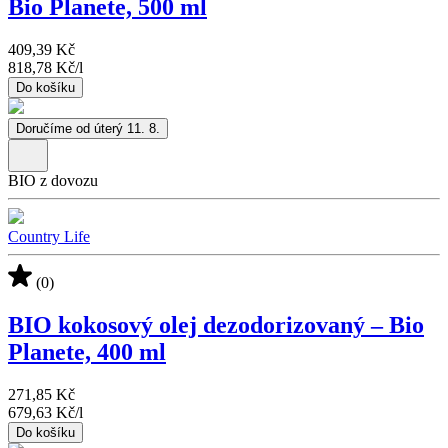
Bio Planete, 500 ml
409,39 Kč
818,78 Kč
/
l
Do košíku
Doručíme od úterý 11. 8.
BIO z dovozu
Country Life
(0)
BIO kokosový olej dezodorizovaný – Bio
Planete, 400 ml
271,85 Kč
679,63 Kč
/
l
Do košíku