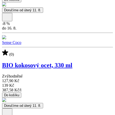
Doručíme od úterý 11. 8.
-
8
%
do 16. 8.
Sense Coco
(0)
BIO kokosový ocet, 330 ml
Zvýhodněné
127,90 Kč
139 Kč
387,58 Kč
/
l
Do košíku
Doručíme od úterý 11. 8.