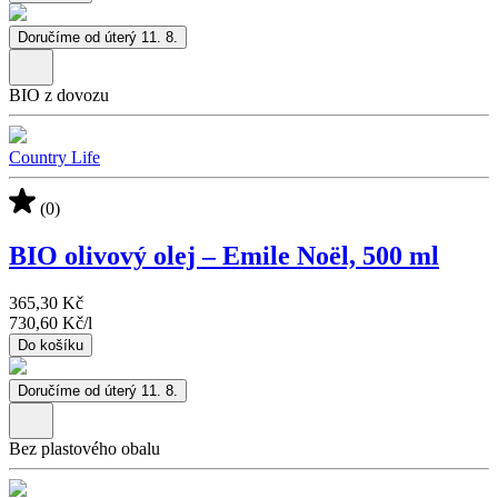
Doručíme od úterý 11. 8.
BIO z dovozu
Country Life
(0)
BIO olivový olej – Emile Noël, 500 ml
365,30 Kč
730,60 Kč
/
l
Do košíku
Doručíme od úterý 11. 8.
Bez plastového obalu