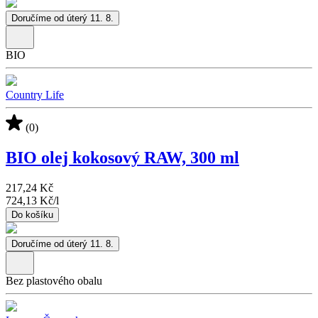
Doručíme od úterý 11. 8.
BIO
Country Life
(0)
BIO olej kokosový RAW, 300 ml
217,24 Kč
724,13 Kč
/
l
Do košíku
Doručíme od úterý 11. 8.
Bez plastového obalu