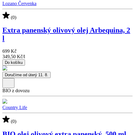
Lozano Červenka
(0)
Extra panenský olivový olej Arbequina, 2
l
699 Kč
349,50 Kč
/
l
Do košíku
Doručíme od úterý 11. 8.
BIO z dovozu
Country Life
(0)
BIO olej olivový extra panenský, 500 ml