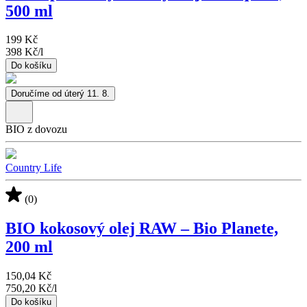
500 ml
199 Kč
398 Kč
/
l
Do košíku
Doručíme od úterý 11. 8.
BIO z dovozu
Country Life
(0)
BIO kokosový olej RAW – Bio Planete,
200 ml
150,04 Kč
750,20 Kč
/
l
Do košíku