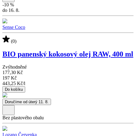
-
10
%
do 16. 8.
Sense Coco
(0)
BIO panenský kokosový olej RAW, 400 ml
Zvýhodněné
177,30 Kč
197 Kč
443,25 Kč
/
l
Do košíku
Doručíme od úterý 11. 8.
Bez plastového obalu
Lozano Červenka