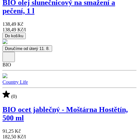
BIO olej slunečnicový na smažení a
pečení, 1 l
138,49 Kč
138,49 Kč
/
l
Do košíku
Doručíme od úterý 11. 8.
BIO
Country Life
(0)
BIO ocet jablečný - Moštárna Hostětín,
500 ml
91,25 Kč
182,50 Kč
/
l