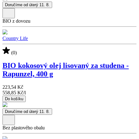
Doručíme od úterý 11. 8.
BIO z dovozu
Country Life
(0)
BIO kokosový olej lisovaný za studena -
Rapunzel, 400 g
223,54 Kč
558,85 Kč
/
l
Do košíku
Doručíme od úterý 11. 8.
Bez plastového obalu