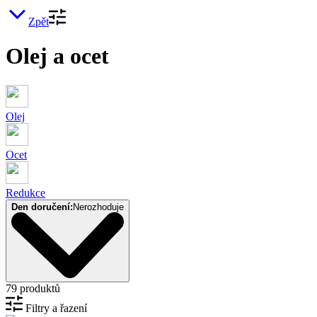
Zpět
Olej a ocet
Olej
Ocet
Redukce
Den doručení:
Nerozhoduje
79 produktů
Filtry a řazení