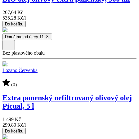
267,64 Kč
535,28 Kč
/
l
Do košíku
Doručíme od úterý 11. 8.
Bez plastového obalu
Lozano Červenka
(0)
Extra panenský nefiltrovaný olivový olej
Picual, 5 l
1 499 Kč
299,80 Kč
/
l
Do košíku