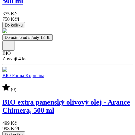
500 ml
375 Kč
750 Kč
/
l
Do košíku
Doručíme od středy 12. 8.
BIO
Zbývají 4 ks
BIO Farma Kopretina
(0)
BIO extra panenský olivový olej - Arance
Chimera, 500 ml
499 Kč
998 Kč
/
l
Do košíku