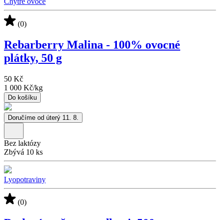
Chytré ovoce
(0)
Rebarberry Malina - 100% ovocné
plátky, 50 g
50 Kč
1 000 Kč
/
kg
Do košíku
Doručíme od úterý 11. 8.
Bez laktózy
Zbývá 10 ks
Lyopotraviny
(0)