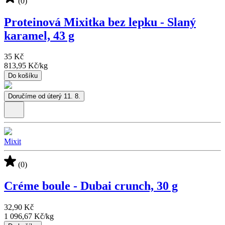
(0)
Proteinová Mixitka bez lepku - Slaný
karamel, 43 g
35 Kč
813,95 Kč
/
kg
Do košíku
Doručíme od úterý 11. 8.
Mixit
(0)
Créme boule - Dubai crunch, 30 g
32,90 Kč
1 096,67 Kč
/
kg