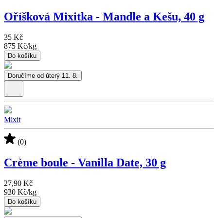
Oříšková Mixitka - Mandle a Kešu, 40 g
35 Kč
875 Kč
/
kg
Do košíku
Doručíme od úterý 11. 8.
Mixit
(0)
Crème boule - Vanilla Date, 30 g
27,90 Kč
930 Kč
/
kg
Do košíku