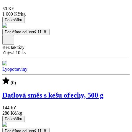
50 Kč
1 000 Kč
/
kg
Do košíku
Doručíme od úterý 11. 8.
Bez laktózy
Zbývá 10 ks
Lyopotraviny
(0)
Datlová směs s kešu ořechy, 500 g
144 Kč
288 Kč
/
kg
Do košíku
Doručíme od úterý 11. 8.