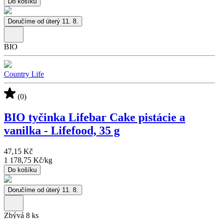
Do košíku
Doručíme od úterý 11. 8.
BIO
Country Life
(0)
BIO tyčinka Lifebar Cake pistácie a
vanilka - Lifefood, 35 g
47,15 Kč
1 178,75 Kč
/
kg
Do košíku
Doručíme od úterý 11. 8.
Zbývá 8 ks