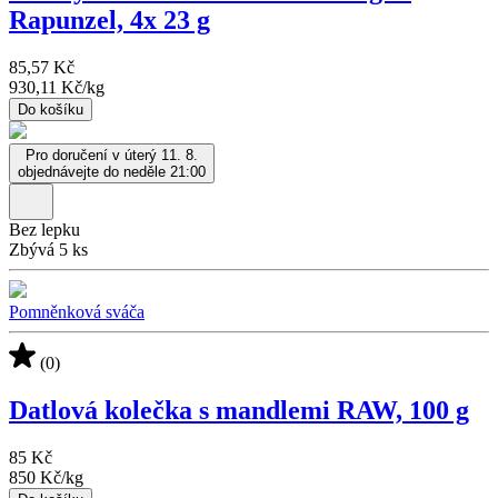
Rapunzel, 4x 23 g
85,57 Kč
930,11 Kč
/
kg
Do košíku
Pro doručení v úterý 11. 8.
objednávejte do neděle 21:00
Bez lepku
Zbývá 5 ks
Pomněnková sváča
(0)
Datlová kolečka s mandlemi RAW, 100 g
85 Kč
850 Kč
/
kg