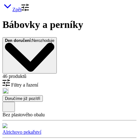
Zpět
Bábovky a perníky
Den doručení:
Nerozhoduje
46 produktů
Filtry a řazení
Doručíme již pozítří
Bez plastového obalu
Alrichovo pekařství