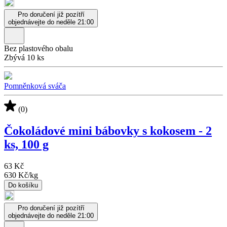
Pro doručení již pozítří
objednávejte do neděle 21:00
Bez plastového obalu
Zbývá 10 ks
Pomněnková sváča
(0)
Čokoládové mini bábovky s kokosem - 2
ks, 100 g
63 Kč
630 Kč
/
kg
Do košíku
Pro doručení již pozítří
objednávejte do neděle 21:00