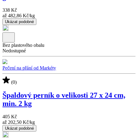
338 Kč
až
482,86 Kč
/
kg
Ukázat podobné
Bez plastového obalu
Nedostupné
Pečení na přání od Markéty
(0)
Špaldový perník o velikosti 27 x 24 cm,
min. 2 kg
405 Kč
až
202,50 Kč
/
kg
Ukázat podobné