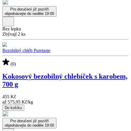
Pro doručení již pozítří
objednávejte do neděle 19:00
Bez lepku
Zbývají 2 ks
Bezobilný chléb Puretaste
(0)
Kokosový bezobilný chlebíček s karobem,
700 g
455 Kč
až
575,95 Kč
/
kg
Do košíku
Pro doručení již pozítří
objednávejte do neděle 19:00