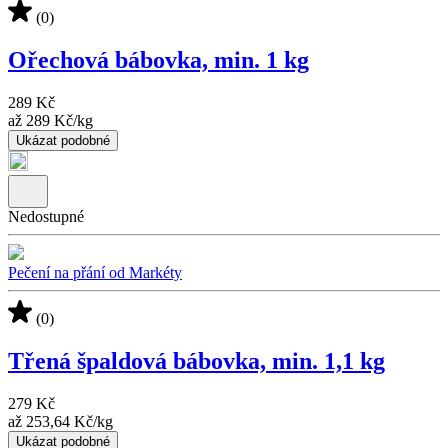
(0)
Ořechová bábovka, min. 1 kg
289 Kč
až
289 Kč
/
kg
Ukázat podobné
Nedostupné
Pečení na přání od Markéty
(0)
Třená špaldová bábovka, min. 1,1 kg
279 Kč
až
253,64 Kč
/
kg
Ukázat podobné