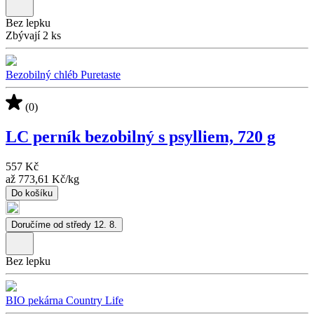
Bez lepku
Zbývají 2 ks
Bezobilný chléb Puretaste
(0)
LC perník bezobilný s psylliem, 720 g
557 Kč
až
773,61 Kč
/
kg
Do košíku
Doručíme od středy 12. 8.
Bez lepku
BIO pekárna Country Life