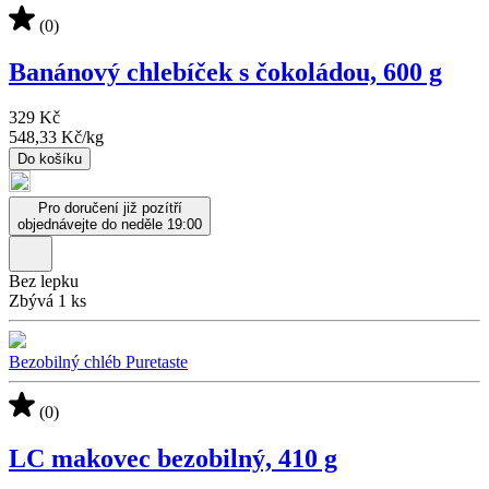
(0)
Banánový chlebíček s čokoládou, 600 g
329 Kč
548,33 Kč
/
kg
Do košíku
Pro doručení již pozítří
objednávejte do neděle 19:00
Bez lepku
Zbývá 1 ks
Bezobilný chléb Puretaste
(0)
LC makovec bezobilný, 410 g