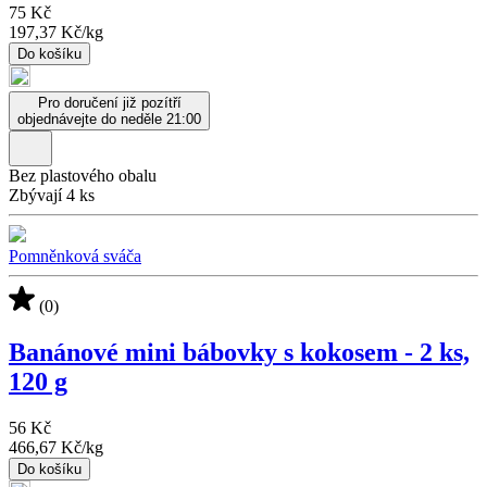
75 Kč
197,37 Kč
/
kg
Do košíku
Pro doručení již pozítří
objednávejte do neděle 21:00
Bez plastového obalu
Zbývají 4 ks
Pomněnková sváča
(0)
Banánové mini bábovky s kokosem - 2 ks,
120 g
56 Kč
466,67 Kč
/
kg
Do košíku