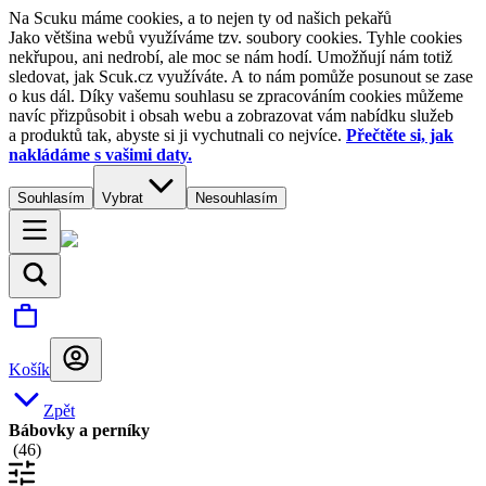
Na Scuku máme cookies, a to nejen ty od našich pekařů
Jako většina webů využíváme tzv. soubory cookies. Tyhle cookies
nekřupou, ani nedrobí, ale moc se nám hodí. Umožňují nám totiž
sledovat, jak Scuk.cz využíváte. A to nám pomůže posunout se zase
o kus dál. Díky vašemu souhlasu se zpracováním cookies můžeme
navíc přizpůsobit i obsah webu a zobrazovat vám nabídku služeb
a produktů tak, abyste si ji vychutnali co nejvíce.
Přečtěte si, jak
nakládáme s vašimi daty.
Souhlasím
Vybrat
Nesouhlasím
Košík
Zpět
Bábovky a perníky
(
46
)