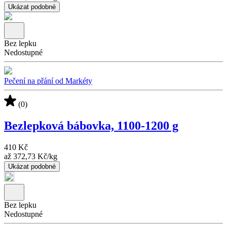
Ukázat podobné
Bez lepku
Nedostupné
Pečení na přání od Markéty
(0)
Bezlepková bábovka, 1100-1200 g
410 Kč
až
372,73 Kč
/
kg
Ukázat podobné
Bez lepku
Nedostupné