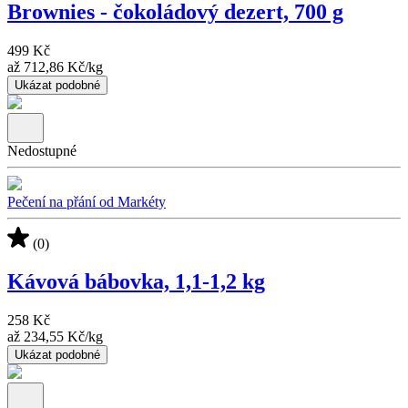
Brownies - čokoládový dezert, 700 g
499 Kč
až
712,86 Kč
/
kg
Ukázat podobné
Nedostupné
Pečení na přání od Markéty
(0)
Kávová bábovka, 1,1-1,2 kg
258 Kč
až
234,55 Kč
/
kg
Ukázat podobné