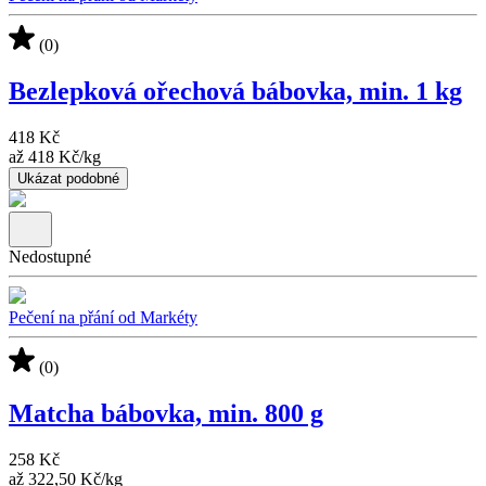
(0)
Bezlepková ořechová bábovka, min. 1 kg
418 Kč
až
418 Kč
/
kg
Ukázat podobné
Nedostupné
Pečení na přání od Markéty
(0)
Matcha bábovka, min. 800 g
258 Kč
až
322,50 Kč
/
kg