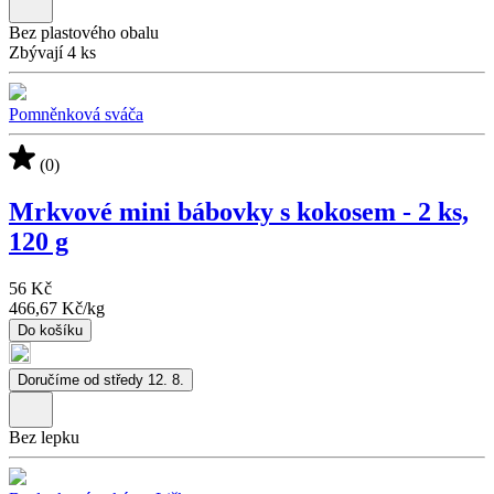
Bez plastového obalu
Zbývají 4 ks
Pomněnková sváča
(0)
Mrkvové mini bábovky s kokosem - 2 ks,
120 g
56 Kč
466,67 Kč
/
kg
Do košíku
Doručíme od středy 12. 8.
Bez lepku