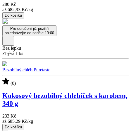
280 Kč
až
682,93 Kč
/
kg
Do košíku
Pro doručení již pozítří
objednávejte do neděle 19:00
Bez lepku
Zbývá 1 ks
Bezobilný chléb Puretaste
(0)
Kokosový bezobilný chlebíček s karobem,
340 g
233 Kč
až
685,29 Kč
/
kg
Do košíku