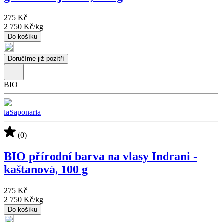
275 Kč
2 750 Kč
/
kg
Do košíku
Doručíme již pozítří
BIO
laSaponaria
(0)
BIO přírodní barva na vlasy Indrani -
kaštanová, 100 g
275 Kč
2 750 Kč
/
kg
Do košíku