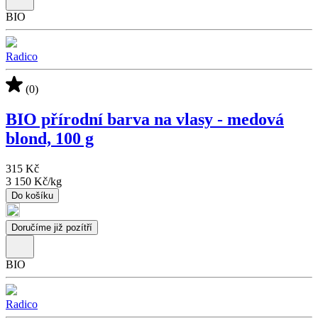
BIO
Radico
(0)
BIO přírodní barva na vlasy - medová
blond, 100 g
315 Kč
3 150 Kč
/
kg
Do košíku
Doručíme již pozítří
BIO
Radico