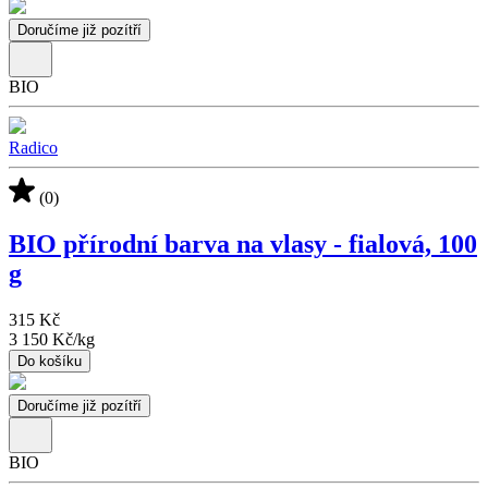
Doručíme již pozítří
BIO
Radico
(0)
BIO přírodní barva na vlasy - fialová, 100
g
315 Kč
3 150 Kč
/
kg
Do košíku
Doručíme již pozítří
BIO