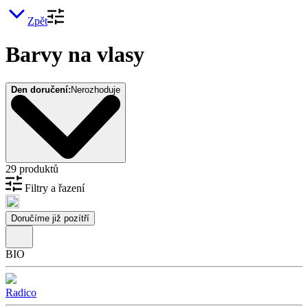
Zpět
Barvy na vlasy
Den doručení:
Nerozhoduje
29 produktů
Filtry a řazení
Doručíme již pozítří
BIO
Radico