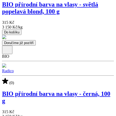
BIO přírodní barva na vlasy - světlá
popelavá blond, 100 g
315 Kč
3 150 Kč
/
kg
Do košíku
Doručíme již pozítří
BIO
Radico
(0)
BIO přírodní barva na vlasy - černá, 100
g
315 Kč