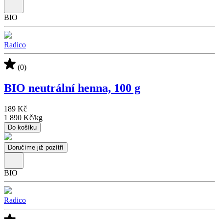
BIO
Radico
(0)
BIO neutrální henna, 100 g
189 Kč
1 890 Kč
/
kg
Do košíku
Doručíme již pozítří
BIO
Radico