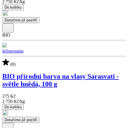
2 750 Kč
/
kg
Do košíku
Doručíme již pozítří
BIO
laSaponaria
(0)
BIO přírodní barva na vlasy Sarasvati -
světle hnědá, 100 g
275 Kč
2 750 Kč
/
kg
Do košíku
Doručíme již pozítří