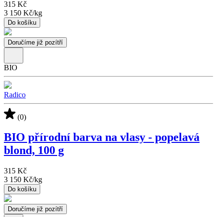
315 Kč
3 150 Kč
/
kg
Do košíku
Doručíme již pozítří
BIO
Radico
(0)
BIO přírodní barva na vlasy - popelavá
blond, 100 g
315 Kč
3 150 Kč
/
kg
Do košíku
Doručíme již pozítří