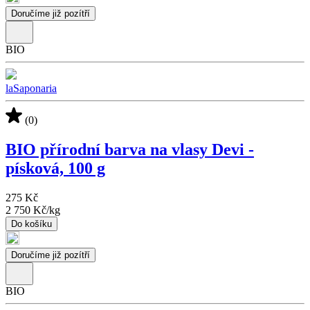
Doručíme již pozítří
BIO
laSaponaria
(0)
BIO přírodní barva na vlasy Devi -
písková, 100 g
275 Kč
2 750 Kč
/
kg
Do košíku
Doručíme již pozítří
BIO