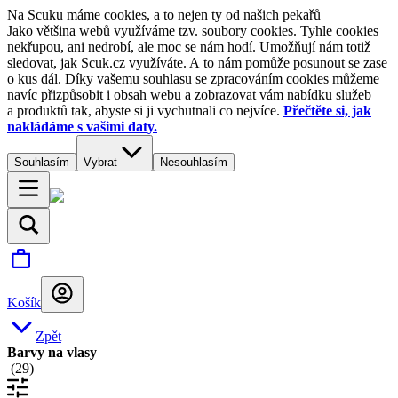
Na Scuku máme cookies, a to nejen ty od našich pekařů
Jako většina webů využíváme tzv. soubory cookies. Tyhle cookies
nekřupou, ani nedrobí, ale moc se nám hodí. Umožňují nám totiž
sledovat, jak Scuk.cz využíváte. A to nám pomůže posunout se zase
o kus dál. Díky vašemu souhlasu se zpracováním cookies můžeme
navíc přizpůsobit i obsah webu a zobrazovat vám nabídku služeb
a produktů tak, abyste si ji vychutnali co nejvíce.
Přečtěte si, jak
nakládáme s vašimi daty.
Souhlasím
Vybrat
Nesouhlasím
Košík
Zpět
Barvy na vlasy
(
29
)