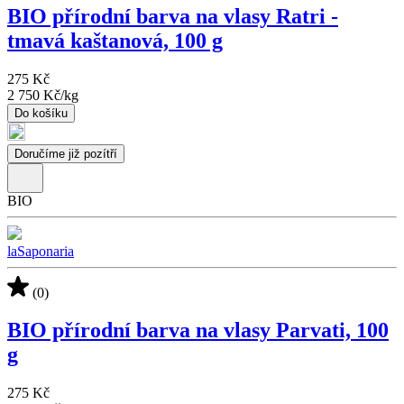
BIO přírodní barva na vlasy Ratri -
tmavá kaštanová, 100 g
275 Kč
2 750 Kč
/
kg
Do košíku
Doručíme již pozítří
BIO
laSaponaria
(0)
BIO přírodní barva na vlasy Parvati, 100
g
275 Kč