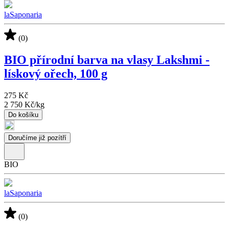
laSaponaria
(0)
BIO přírodní barva na vlasy Lakshmi -
lískový ořech, 100 g
275 Kč
2 750 Kč
/
kg
Do košíku
Doručíme již pozítří
BIO
laSaponaria
(0)