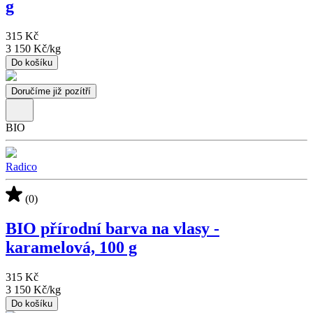
g
315 Kč
3 150 Kč
/
kg
Do košíku
Doručíme již pozítří
BIO
Radico
(0)
BIO přírodní barva na vlasy -
karamelová, 100 g
315 Kč
3 150 Kč
/
kg
Do košíku