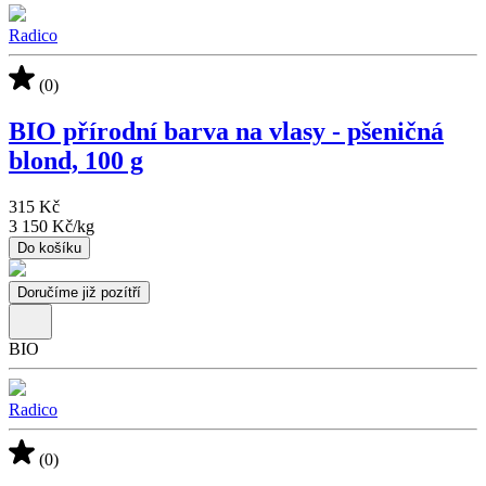
Radico
(0)
BIO přírodní barva na vlasy - pšeničná
blond, 100 g
315 Kč
3 150 Kč
/
kg
Do košíku
Doručíme již pozítří
BIO
Radico
(0)