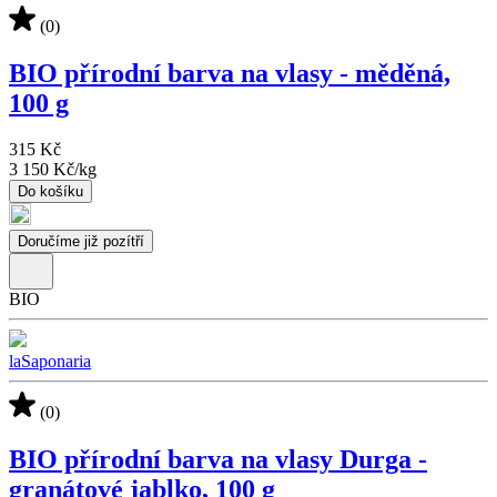
(0)
BIO přírodní barva na vlasy - měděná,
100 g
315 Kč
3 150 Kč
/
kg
Do košíku
Doručíme již pozítří
BIO
laSaponaria
(0)
BIO přírodní barva na vlasy Durga -
granátové jablko, 100 g