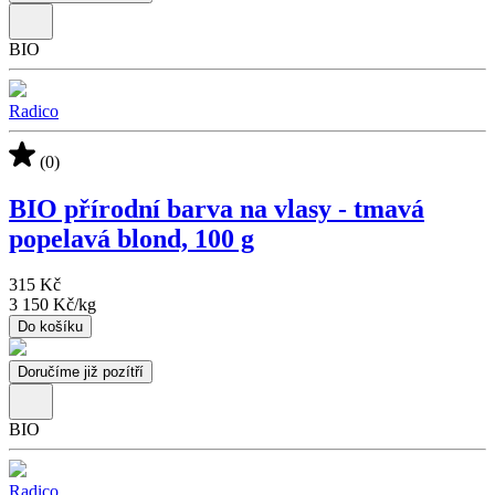
BIO
Radico
(0)
BIO přírodní barva na vlasy - tmavá
popelavá blond, 100 g
315 Kč
3 150 Kč
/
kg
Do košíku
Doručíme již pozítří
BIO
Radico