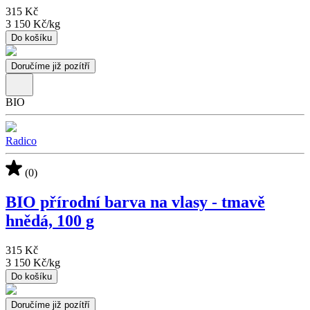
315 Kč
3 150 Kč
/
kg
Do košíku
Doručíme již pozítří
BIO
Radico
(0)
BIO přírodní barva na vlasy - tmavě
hnědá, 100 g
315 Kč
3 150 Kč
/
kg
Do košíku
Doručíme již pozítří