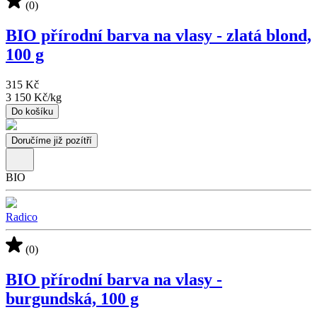
(0)
BIO přírodní barva na vlasy - zlatá blond,
100 g
315 Kč
3 150 Kč
/
kg
Do košíku
Doručíme již pozítří
BIO
Radico
(0)
BIO přírodní barva na vlasy -
burgundská, 100 g