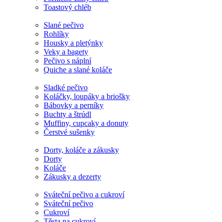
Toastový chléb
Slané pečivo
Rohlíky
Housky a pletýnky
Veky a bagety
Pečivo s náplní
Quiche a slané koláče
Sladké pečivo
Koláčky, loupáky a briošky
Bábovky a perníky
Buchty a štrúdl
Muffiny, cupcaky a donuty
Čerstvé sušenky
Dorty, koláče a zákusky
Dorty
Koláče
Zákusky a dezerty
Sváteční pečivo a cukroví
Sváteční pečivo
Cukroví
Těsta na cukroví