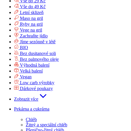
Vše do 29 Kč
Vše do 49 Kč
Letní sklizeň
Maso na gril
Ryby na gril
Vege na gril
Zachraňte jídlo
Jíme sezónně v létě
BIO
Bez dusitanové soli
Bez palmového oleje
Výhodná balení
Velká balení
Vegan
Low carb výrobky
Dárkové poukazy
Zobrazit více
Pekárna a cukrárna
Chléb
Žitný a speciální chléb
Pšenično-žitný chléb