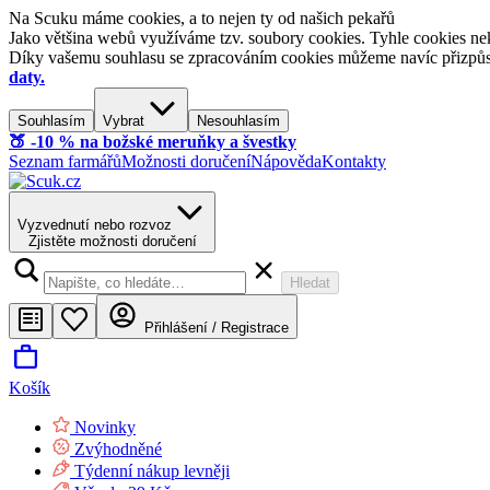
Na Scuku máme cookies, a to nejen ty od našich pekařů
Jako většina webů využíváme tzv. soubory cookies. Tyhle cookies nek
Díky vašemu souhlasu se zpracováním cookies můžeme navíc přizpůsobi
daty.
Souhlasím
Vybrat
Nesouhlasím
🍑​ -10 % na božské meruňky a švestky
Seznam farmářů
Možnosti doručení
Nápověda
Kontakty
Vyzvednutí nebo rozvoz
Zjistěte možnosti doručení
Hledat
Přihlášení / Registrace
Košík
Novinky
Zvýhodněné
Týdenní nákup levněji