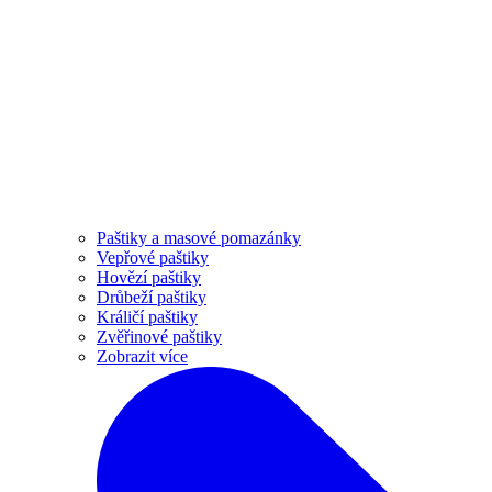
Paštiky a masové pomazánky
Vepřové paštiky
Hovězí paštiky
Drůbeží paštiky
Králičí paštiky
Zvěřinové paštiky
Zobrazit více