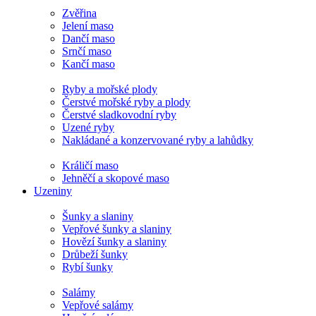
Zvěřina
Jelení maso
Dančí maso
Srnčí maso
Kančí maso
Ryby a mořské plody
Čerstvé mořské ryby a plody
Čerstvé sladkovodní ryby
Uzené ryby
Nakládané a konzervované ryby a lahůdky
Králičí maso
Jehněčí a skopové maso
Uzeniny
Šunky a slaniny
Vepřové šunky a slaniny
Hovězí šunky a slaniny
Drůbeží šunky
Rybí šunky
Salámy
Vepřové salámy