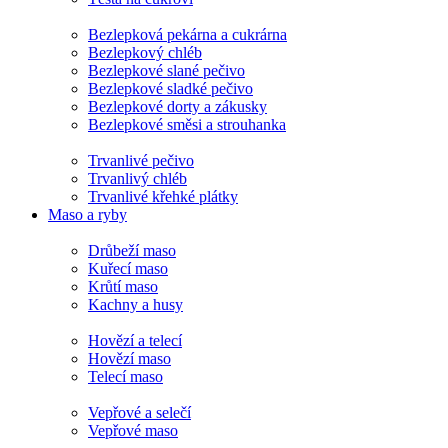
Bezlepková pekárna a cukrárna
Bezlepkový chléb
Bezlepkové slané pečivo
Bezlepkové sladké pečivo
Bezlepkové dorty a zákusky
Bezlepkové směsi a strouhanka
Trvanlivé pečivo
Trvanlivý chléb
Trvanlivé křehké plátky
Maso a ryby
Drůbeží maso
Kuřecí maso
Krůtí maso
Kachny a husy
Hovězí a telecí
Hovězí maso
Telecí maso
Vepřové a selečí
Vepřové maso