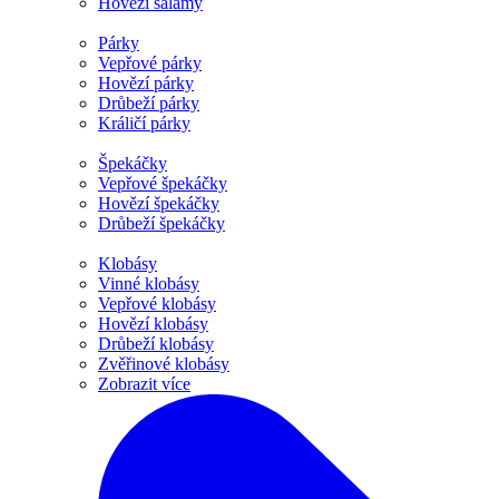
Hovězí salámy
Párky
Vepřové párky
Hovězí párky
Drůbeží párky
Králičí párky
Špekáčky
Vepřové špekáčky
Hovězí špekáčky
Drůbeží špekáčky
Klobásy
Vinné klobásy
Vepřové klobásy
Hovězí klobásy
Drůbeží klobásy
Zvěřinové klobásy
Zobrazit více