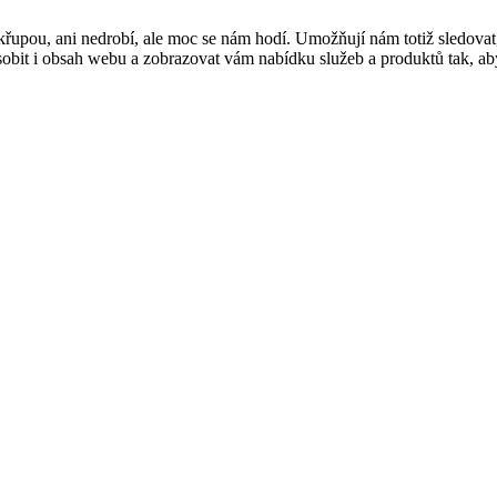
řupou, ani nedrobí, ale moc se nám hodí. Umožňují nám totiž sledovat
t i obsah webu a zobrazovat vám nabídku služeb a produktů tak, abyst