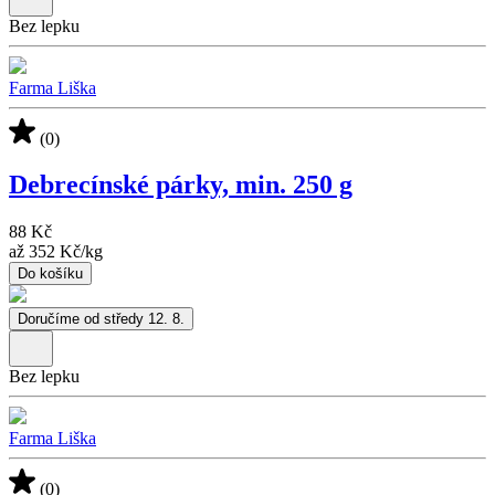
Bez lepku
Farma Liška
(0)
Debrecínské párky, min. 250 g
88 Kč
až
352 Kč
/
kg
Do košíku
Doručíme od středy 12. 8.
Bez lepku
Farma Liška
(0)