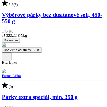
3.8
(6)
Výběrové párky bez dusitanové soli, 450-
550 g
145 Kč
až
322,22 Kč
/
kg
Do košíku
Doručíme od středy 12. 8.
Bez lepku
Farma Liška
(0)
Párky extra speciál, min. 350 g