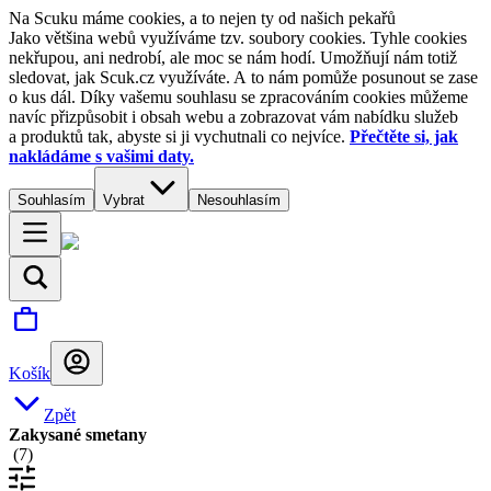
Na Scuku máme cookies, a to nejen ty od našich pekařů
Jako většina webů využíváme tzv. soubory cookies. Tyhle cookies
nekřupou, ani nedrobí, ale moc se nám hodí. Umožňují nám totiž
sledovat, jak Scuk.cz využíváte. A to nám pomůže posunout se zase
o kus dál. Díky vašemu souhlasu se zpracováním cookies můžeme
navíc přizpůsobit i obsah webu a zobrazovat vám nabídku služeb
a produktů tak, abyste si ji vychutnali co nejvíce.
Přečtěte si, jak
nakládáme s vašimi daty.
Souhlasím
Vybrat
Nesouhlasím
Košík
Zpět
Zakysané smetany
(
7
)