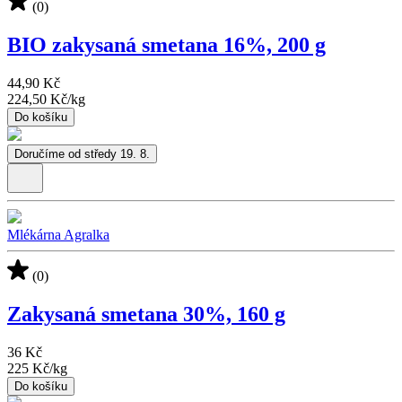
(0)
BIO zakysaná smetana 16%, 200 g
44,90 Kč
224,50 Kč
/
kg
Do košíku
Doručíme od středy 19. 8.
Mlékárna Agralka
(0)
Zakysaná smetana 30%, 160 g
36 Kč
225 Kč
/
kg
Do košíku