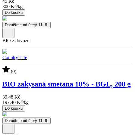
45 Kč
300 Kč
/
kg
Do košíku
Doručíme od úterý 11. 8.
BIO z dovozu
Country Life
(0)
BIO zakysaná smetana 10% - BGL, 200 g
39,48 Kč
197,40 Kč
/
kg
Do košíku
Doručíme od úterý 11. 8.