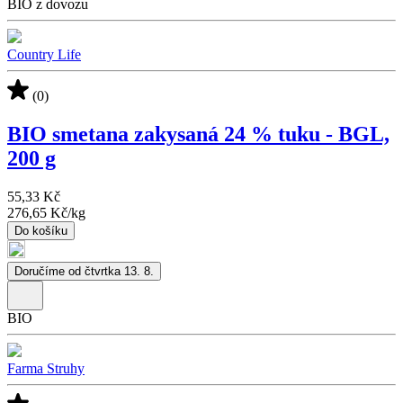
BIO z dovozu
Country Life
(0)
BIO smetana zakysaná 24 % tuku - BGL,
200 g
55,33 Kč
276,65 Kč
/
kg
Do košíku
Doručíme od čtvrtka 13. 8.
BIO
Farma Struhy