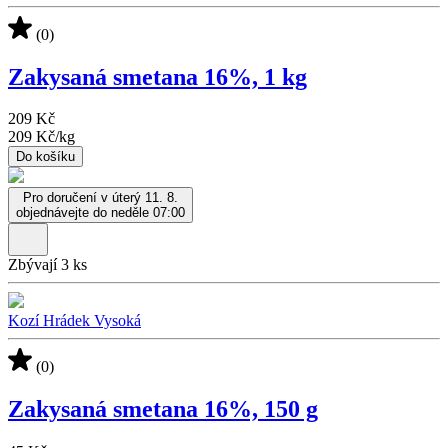
(0)
Zakysaná smetana 16%, 1 kg
209 Kč
209 Kč
/
kg
Do košíku
Pro doručení v úterý 11. 8.
objednávejte do neděle 07:00
Zbývají 3 ks
Kozí Hrádek Vysoká
(0)
Zakysaná smetana 16%, 150 g