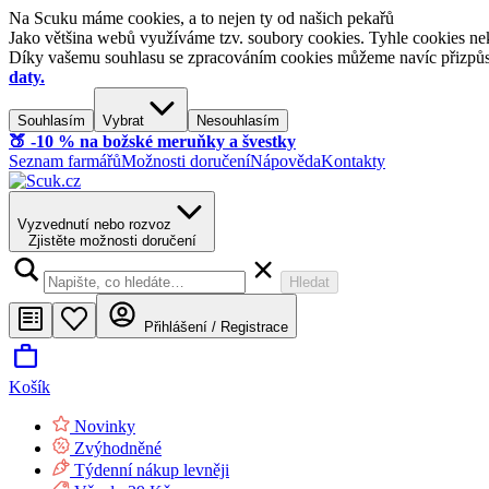
Na Scuku máme cookies, a to nejen ty od našich pekařů
Jako většina webů využíváme tzv. soubory cookies. Tyhle cookies nek
Díky vašemu souhlasu se zpracováním cookies můžeme navíc přizpůsobi
daty.
Souhlasím
Vybrat
Nesouhlasím
🍑​ -10 % na božské meruňky a švestky
Seznam farmářů
Možnosti doručení
Nápověda
Kontakty
Vyzvednutí nebo rozvoz
Zjistěte možnosti doručení
Hledat
Přihlášení / Registrace
Košík
Novinky
Zvýhodněné
Týdenní nákup levněji