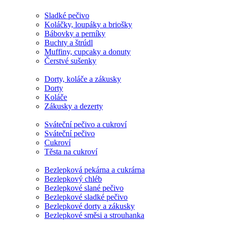
Sladké pečivo
Koláčky, loupáky a briošky
Bábovky a perníky
Buchty a štrúdl
Muffiny, cupcaky a donuty
Čerstvé sušenky
Dorty, koláče a zákusky
Dorty
Koláče
Zákusky a dezerty
Sváteční pečivo a cukroví
Sváteční pečivo
Cukroví
Těsta na cukroví
Bezlepková pekárna a cukrárna
Bezlepkový chléb
Bezlepkové slané pečivo
Bezlepkové sladké pečivo
Bezlepkové dorty a zákusky
Bezlepkové směsi a strouhanka