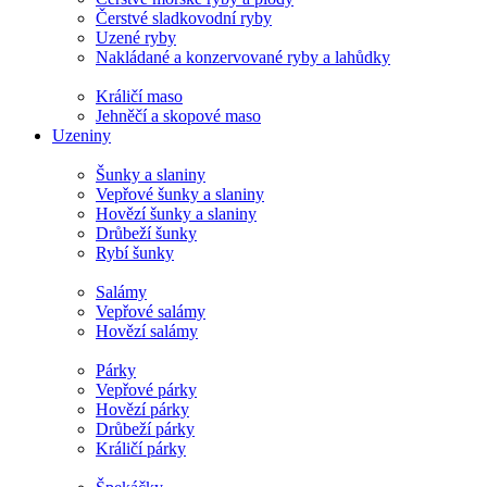
Čerstvé sladkovodní ryby
Uzené ryby
Nakládané a konzervované ryby a lahůdky
Králičí maso
Jehněčí a skopové maso
Uzeniny
Šunky a slaniny
Vepřové šunky a slaniny
Hovězí šunky a slaniny
Drůbeží šunky
Rybí šunky
Salámy
Vepřové salámy
Hovězí salámy
Párky
Vepřové párky
Hovězí párky
Drůbeží párky
Králičí párky