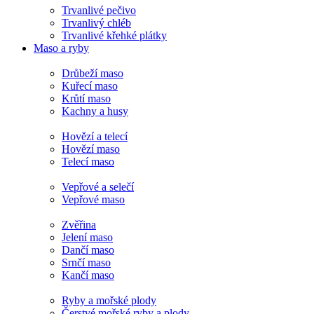
Trvanlivé pečivo
Trvanlivý chléb
Trvanlivé křehké plátky
Maso a ryby
Drůbeží maso
Kuřecí maso
Krůtí maso
Kachny a husy
Hovězí a telecí
Hovězí maso
Telecí maso
Vepřové a selečí
Vepřové maso
Zvěřina
Jelení maso
Dančí maso
Srnčí maso
Kančí maso
Ryby a mořské plody
Čerstvé mořské ryby a plody