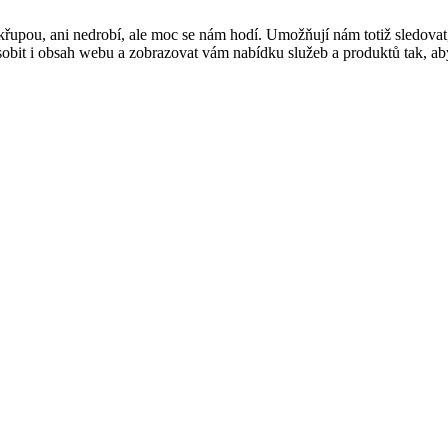
řupou, ani nedrobí, ale moc se nám hodí. Umožňují nám totiž sledovat
t i obsah webu a zobrazovat vám nabídku služeb a produktů tak, abyst