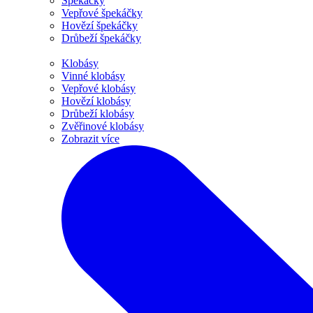
Špekáčky
Vepřové špekáčky
Hovězí špekáčky
Drůbeží špekáčky
Klobásy
Vinné klobásy
Vepřové klobásy
Hovězí klobásy
Drůbeží klobásy
Zvěřinové klobásy
Zobrazit více