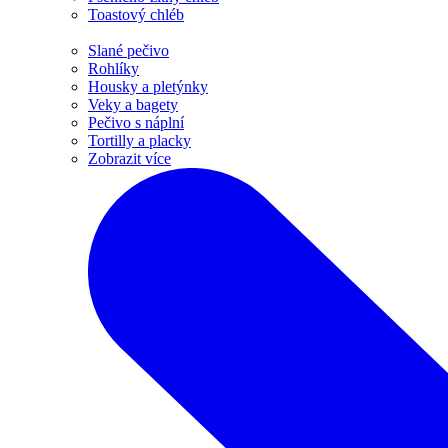
Toastový chléb
Slané pečivo
Rohlíky
Housky a pletýnky
Veky a bagety
Pečivo s náplní
Tortilly a placky
Zobrazit více