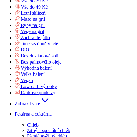
Vše do 29 Kč
Vše do 49 Kč
Letní sklizeň
Maso na gril
Ryby na gril
Vege na gril
Zachraňte jídlo
Jíme sezónně v létě
BIO
Bez dusitanové soli
Bez palmového oleje
Výhodná balení
Velká balení
Vegan
Low carb výrobky
Dárkové poukazy
Zobrazit více
Pekárna a cukrárna
Chléb
Žitný a speciální chléb
Pšenično-žitný chléb