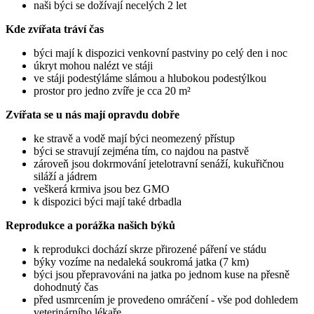
naši býci se dožívají necelých 2 let
Kde zvířata tráví čas
býci mají k dispozici venkovní pastviny po celý den i noc
úkryt mohou nalézt ve stáji
ve stáji podestýláme slámou a hlubokou podestýlkou
prostor pro jedno zvíře je cca 20 m²
Zvířata se u nás mají opravdu dobře
ke stravě a vodě mají býci neomezený přístup
býci se stravují zejména tím, co najdou na pastvě
zároveň jsou dokrmování jetelotravní senáží, kukuřičnou
siláží a jádrem
veškerá krmiva jsou bez GMO
k dispozici býci mají také drbadla
Reprodukce a porážka našich býků
k reprodukci dochází skrze přirozené páření ve stádu
býky vozíme na nedaleká soukromá jatka (7 km)
býci jsou přepravováni na jatka po jednom kuse na přesně
dohodnutý čas
před usmrcením je provedeno omráčení - vše pod dohledem
veterinárního lékaře