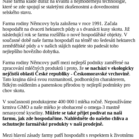
Naše farma klade důraz na kvalitu a nejmodernější technologie,
které se zde spojují se staletými zkušenostmi a dovednostmi
selského stavu.
Farma rodiny Němcovy byla založena v roce 1991. Začala
hospodařit na dvaceti hektarech půdy a s dvanácti kusy skotu. Již
následující rok se farma rozšířila o nové hospodářské objekty. V
současné době naše farma hospodaří na téměř sto šedesáti hektarech
zemědělské půdy a v našich stájích najdete sto padesát toho
nejlepšího hovězího dobytka.
Farma rodiny Němcovy patří mezi nejlepší podniky zaměřené na
zpracování mléčných produktů i proto, že
se nachází v ekologicky
nejčistší oblasti České republiky - Českomoravské vrchovině
.
Tato krajina dává svou rozmanitostí, podhorským charakterem,
řídkým osídlením a panenskou přírodou ty nejlepší podmínky pro
chov skotu.
V současnosti produkujeme 400 000 l mléka ročně. Nepoužíváme
krmiva GMO a naše mléko je obohacené o omega-3 mastně
nenasycené kyseliny.
Můžete se také přijet podívat na naši
farmu, jak zde hospodaříme. Nahlédněte do našeho chlíva a
ochutnejte farmářské produkty v naší prodejně.
Mezi hlavní zásady farmy patří hospodařit s respektem k životnímu