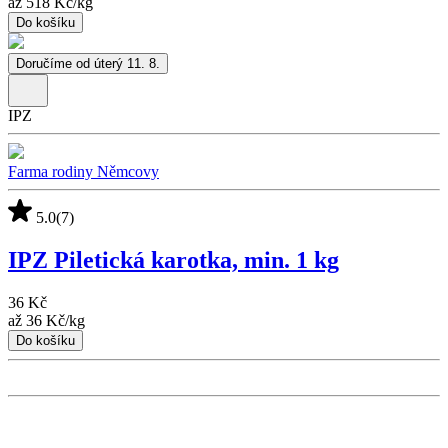
až
518 Kč
/
kg
Do košíku
Doručíme od úterý 11. 8.
IPZ
Farma rodiny Němcovy
5.0
(7)
IPZ Piletická karotka, min. 1 kg
36 Kč
až
36 Kč
/
kg
Do košíku