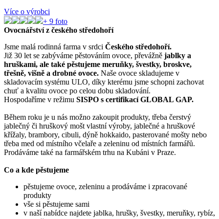
Více o výrobci
+
9
foto
Ovocnářství z českého středohoří
Jsme malá rodinná farma v srdci
Českého středohoří.
Již 30 let se zabýváme pěstováním ovoce, převážně
jablky a
hruškami, ale také pěstujeme meruňky, švestky, broskve,
třešně, višně a drobné ovoce.
Naše ovoce skladujeme v
skladovacím systému ULO, díky kterému jsme schopni zachovat
chuť a kvalitu ovoce po celou dobu skladování.
Hospodaříme v režimu
SISPO s certifikací GLOBAL GAP.
Během roku je u nás možno zakoupit produkty, třeba čerstvý
jablečný či hruškový mošt vlastní výroby, jablečné a hruškové
křížaly, brambory, cibuli, dýně hokkaido, pasterované mošty nebo
třeba med od místního včelaře a zeleninu od místních farmářů.
Prodáváme také na farmářském trhu na Kubáni v Praze.
Co a kde pěstujeme
pěstujeme ovoce, zeleninu a prodáváme i zpracované
produkty
vše si pěstujeme sami
v naší nabídce najdete jablka, hrušky, švestky, meruňky, rybíz,