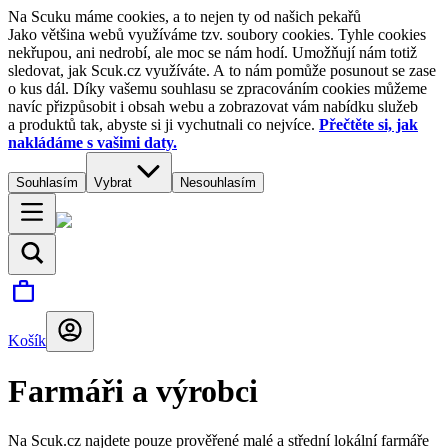
Na Scuku máme cookies, a to nejen ty od našich pekařů
Jako většina webů využíváme tzv. soubory cookies. Tyhle cookies
nekřupou, ani nedrobí, ale moc se nám hodí. Umožňují nám totiž
sledovat, jak Scuk.cz využíváte. A to nám pomůže posunout se zase
o kus dál. Díky vašemu souhlasu se zpracováním cookies můžeme
navíc přizpůsobit i obsah webu a zobrazovat vám nabídku služeb
a produktů tak, abyste si ji vychutnali co nejvíce.
Přečtěte si, jak
nakládáme s vašimi daty.
Souhlasím
Vybrat
Nesouhlasím
Košík
Farmáři a výrobci
Na Scuk.cz najdete pouze prověřené malé a střední lokální farmáře