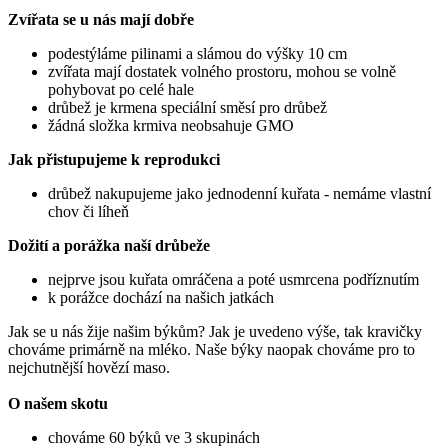
Zvířata se u nás mají dobře
podestýláme pilinami a slámou do výšky 10 cm
zvířata mají dostatek volného prostoru, mohou se volně
pohybovat po celé hale
drůbež je krmena speciální směsí pro drůbež
žádná složka krmiva neobsahuje GMO
Jak přistupujeme k reprodukci
drůbež nakupujeme jako jednodenní kuřata - nemáme vlastní
chov či líheň
Dožití a porážka naší drůbeže
nejprve jsou kuřata omráčena a poté usmrcena podříznutím
k porážce dochází na našich jatkách
Jak se u nás žije našim býkům? Jak je uvedeno výše, tak kravičky
chováme primárně na mléko. Naše býky naopak chováme pro to
nejchutnější hovězí maso.
O našem skotu
chováme 60 býků ve 3 skupinách