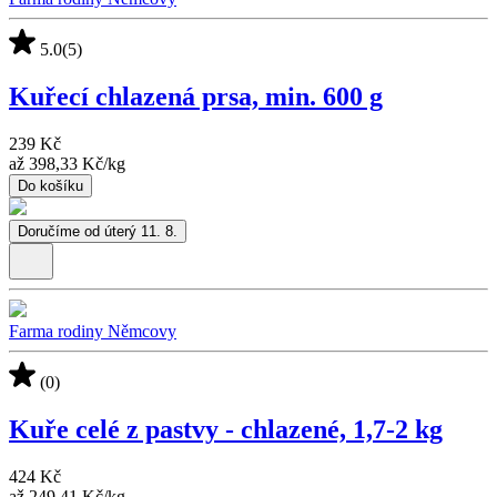
5.0
(5)
Kuřecí chlazená prsa, min. 600 g
239 Kč
až
398,33 Kč
/
kg
Do košíku
Doručíme od úterý 11. 8.
Farma rodiny Němcovy
(0)
Kuře celé z pastvy - chlazené, 1,7-2 kg
424 Kč
až
249,41 Kč
/
kg