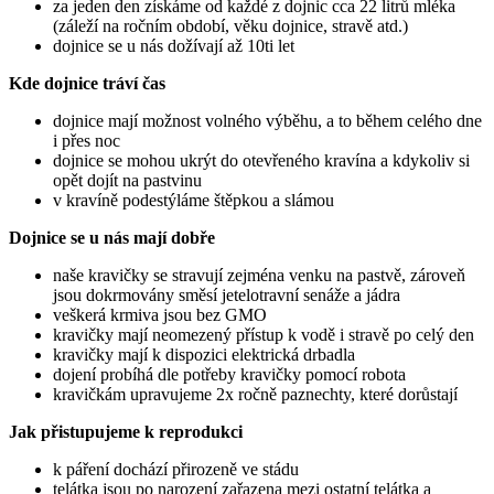
za jeden den získáme od každé z dojnic cca 22 litrů mléka
(záleží na ročním období, věku dojnice, stravě atd.)
dojnice se u nás dožívají až 10ti let
Kde dojnice tráví čas
dojnice mají možnost volného výběhu, a to během celého dne
i přes noc
dojnice se mohou ukrýt do otevřeného kravína a kdykoliv si
opět dojít na pastvinu
v kravíně podestýláme štěpkou a slámou
Dojnice se u nás mají dobře
naše kravičky se stravují zejména venku na pastvě, zároveň
jsou dokrmovány směsí jetelotravní senáže a jádra
veškerá krmiva jsou bez GMO
kravičky mají neomezený přístup k vodě i stravě po celý den
kravičky mají k dispozici elektrická drbadla
dojení probíhá dle potřeby kravičky pomocí robota
kravičkám upravujeme 2x ročně paznechty, které dorůstají
Jak přistupujeme k reprodukci
k páření dochází přirozeně ve stádu
telátka jsou po narození zařazena mezi ostatní telátka a