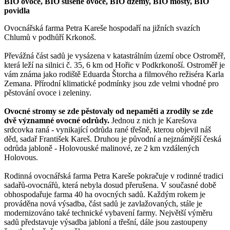
BIO ovoce, BIO sušené ovoce, BIO džemy, BIO mošty, BIO
povidla
Ovocnářská farma Petra Kareše hospodaří na jižních svazích
Chlumů v podhůří Krkonoš.
Převážná část sadů je vysázena v katastrálním území obce Ostroměř,
která leží na silnici č. 35, 6 km od Hořic v Podkrkonoší. Ostroměř je
vám známa jako rodiště Eduarda Štorcha a filmového režiséra Karla
Zemana. Přírodní klimatické podmínky jsou zde velmi vhodné pro
pěstování ovoce i zeleniny.
Ovocné stromy se zde pěstovaly od nepaměti a zrodily se zde
dvě významné ovocné odrůdy.
Jednou z nich je Karešova
srdcovka raná - vynikající odrůda rané třešně, kterou objevil náš
děd, sadař František Kareš. Druhou je původní a nejznámější česká
odrůda jabloně - Holovouské malinové, ze 2 km vzdálených
Holovous.
Rodinná ovocnářská farma Petra Kareše pokračuje v rodinné tradici
sadařů-ovocnářů, která nebyla dosud přerušena. V současné době
obhospodařuje farma 40 ha ovocných sadů. Každým rokem je
prováděna nová výsadba, část sadů je zavlažovaných, stále je
modernizováno také technické vybavení farmy. Největší výměru
sadů představuje výsadba jabloní a třešní, dále jsou zastoupeny