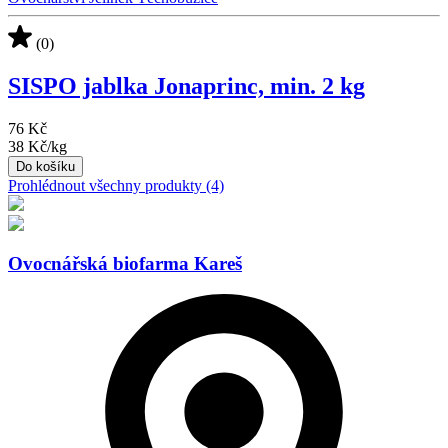
(0)
SISPO jablka Jonaprinc, min. 2 kg
76 Kč
38 Kč
/
kg
Do košíku
Prohlédnout všechny produkty (4)
Ovocnářská biofarma Kareš