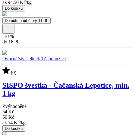
až
94,50 Kč
/
kg
Do košíku
Doručíme od úterý 11. 8.
-
10
%
do 16. 8.
Ovocnářství Jelínek Těchobuzice
(0)
SISPO švestka - Čačanská Lepotice, min.
1 kg
Zvýhodněné
54 Kč
60 Kč
až
54 Kč
/
kg
Do košíku