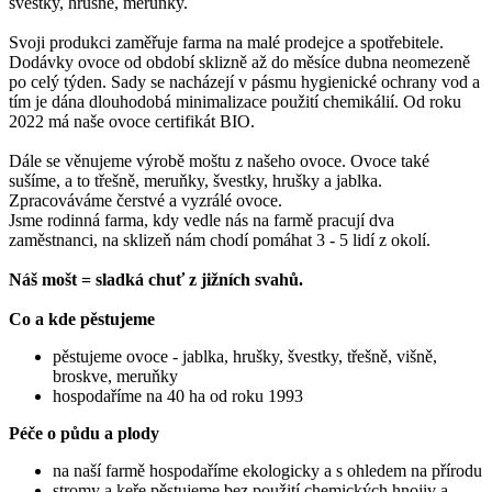
švestky, hrušně, meruňky.
Svoji produkci zaměřuje farma na malé prodejce a spotřebitele.
Dodávky ovoce od období sklizně až do měsíce dubna neomezeně
po celý týden. Sady se nacházejí v pásmu hygienické ochrany vod a
tím je dána dlouhodobá minimalizace použití chemikálií. Od roku
2022 má naše ovoce certifikát BIO.
Dále se věnujeme výrobě moštu z našeho ovoce. Ovoce také
sušíme, a to třešně, meruňky, švestky, hrušky a jablka.
Zpracováváme čerstvé a vyzrálé ovoce.
Jsme rodinná farma, kdy vedle nás na farmě pracují dva
zaměstnanci, na sklizeň nám chodí pomáhat 3 - 5 lidí z okolí.
Náš mošt = sladká chuť z jižních svahů.
Co a kde pěstujeme
pěstujeme ovoce - jablka, hrušky, švestky, třešně, višně,
broskve, meruňky
hospodaříme na 40 ha od roku 1993
Péče o půdu a plody
na naší farmě hospodaříme ekologicky a s ohledem na přírodu
stromy a keře pěstujeme bez použití chemických hnojiv a