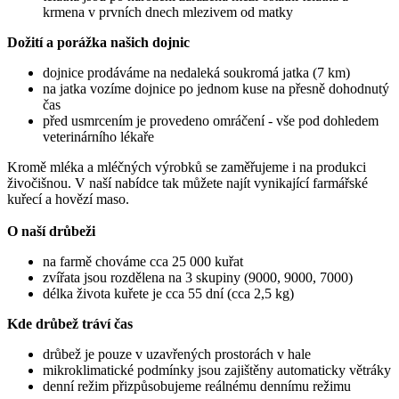
krmena v prvních dnech mlezivem od matky
Dožití a porážka našich dojnic
dojnice prodáváme na nedaleká soukromá jatka (7 km)
na jatka vozíme dojnice po jednom kuse na přesně dohodnutý
čas
před usmrcením je provedeno omráčení - vše pod dohledem
veterinárního lékaře
Kromě mléka a mléčných výrobků se zaměřujeme i na produkci
živočišnou. V naší nabídce tak můžete najít vynikající farmářské
kuřecí a hovězí maso.
O naší drůbeži
na farmě chováme cca 25 000 kuřat
zvířata jsou rozdělena na 3 skupiny (9000, 9000, 7000)
délka života kuřete je cca 55 dní (cca 2,5 kg)
Kde drůbež tráví čas
drůbež je pouze v uzavřených prostorách v hale
mikroklimatické podmínky jsou zajištěny automaticky větráky
denní režim přizpůsobujeme reálnému dennímu režimu