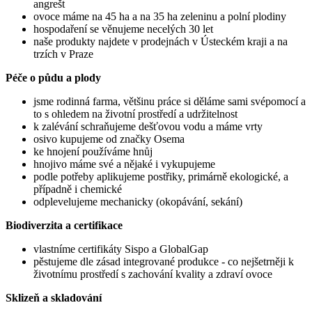
angrešt
ovoce máme na 45 ha a na 35 ha zeleninu a polní plodiny
hospodaření se věnujeme necelých 30 let
naše produkty najdete v prodejnách v Ústeckém kraji a na
trzích v Praze
Péče o půdu a plody
jsme rodinná farma, většinu práce si děláme sami svépomocí a
to s ohledem na životní prostředí a udržitelnost
k zalévání schraňujeme dešťovou vodu a máme vrty
osivo kupujeme od značky Osema
ke hnojení používáme hnůj
hnojivo máme své a nějaké i vykupujeme
podle potřeby aplikujeme postřiky, primárně ekologické, a
případně i chemické
odplevelujeme mechanicky (okopávání, sekání)
Biodiverzita a certifikace
vlastníme certifikáty Sispo a GlobalGap
pěstujeme dle zásad integrované produkce - co nejšetrněji k
životnímu prostředí s zachování kvality a zdraví ovoce
Sklizeň a skladování