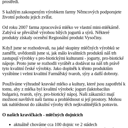
prostředí.
S každým zakoupeným výrobkem farmy Němcových podporujete
životní pohodu jejich zvířat.
Od roku 2007 farma zpracovává mléko ve vlastní mini-mlékárně.
Zabývá se převážně výrobou bílých jogurtů a sýrů. Některé
produkty získaly ocenění Regionální produkt Vysočiny.
Když jsme se rozhodovali, na jaké skupiny mléčných výrobků se
zaměřit, uvědomili jsme si, jak málo kvalitních produktů náš trh
zastupují výrobky s pro-biotickými kulturami - jogurty, pro-biotické
nápoje. Proto jsme se rozhodli vyrábět a dodávat na náš trh právě
tyto kvalitní české výrobky. Jako doplněk k těmto produktům
vyrábíme i velmi kvalitní Farmářský tvaroh, sýry a další dobroty.
Používáme výhradně kravské mléko a kultury, které jsou zapotřebí k
tomu, aby z mléka byl kvalitní výrobek: jogurt (laktobacilus
bulgaris), tvaroh, sýry, pro-biotický nápoj. Naši zákazníci mají
možnost navštívit naši farmu a prohlédnout si její prostory. Mohou
tak nahlédnout do zákulisí výroby těch nejkvalitnějších potravin.
O našich kravičkách - mléčných dojnicích
aktuálně chováme cca 100 dojnic ve 2 stádech