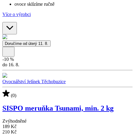
ovoce sklízíme ručně
Více o výrobci
Doručíme od úterý 11. 8.
-
10
%
do 16. 8.
Ovocnářství Jelínek Těchobuzice
(0)
SISPO meruňka Tsunami, min. 2 kg
Zvýhodněné
189 Kč
210 Kč