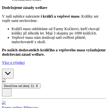
Dodržujeme zásady welfare
V naší nabídce naleznete
i králičí a vepřové maso
. Králíky ani
vepře sami nechováme.
Králičí maso odebíráme od Farmy Kočárovi, kteří chovají
králíky již několik let. Mají 3 skupiny po 1000 králících.
Vepřové maso nám dodávají naši ověření přátelé,
malochovatelé z okolí.
Po našich dodavatelích králičího a vepřového masa vyžadujeme
dodržování zásad welfare.
Více o výrobci
Doručíme od úterý 11. 8.
Farma rodiny Němcovy