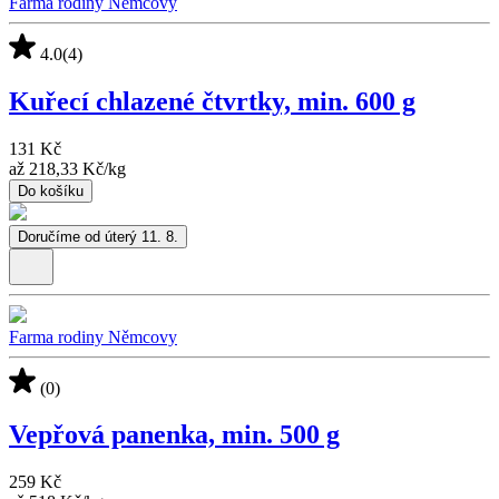
Farma rodiny Němcovy
4.0
(4)
Kuřecí chlazené čtvrtky, min. 600 g
131 Kč
až
218,33 Kč
/
kg
Do košíku
Doručíme od úterý 11. 8.
Farma rodiny Němcovy
(0)
Vepřová panenka, min. 500 g
259 Kč