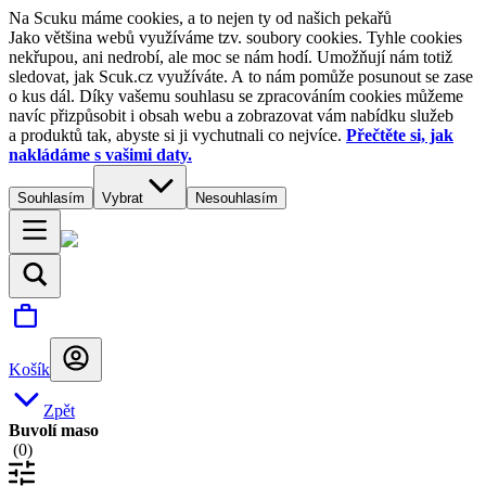
Na Scuku máme cookies, a to nejen ty od našich pekařů
Jako většina webů využíváme tzv. soubory cookies. Tyhle cookies
nekřupou, ani nedrobí, ale moc se nám hodí. Umožňují nám totiž
sledovat, jak Scuk.cz využíváte. A to nám pomůže posunout se zase
o kus dál. Díky vašemu souhlasu se zpracováním cookies můžeme
navíc přizpůsobit i obsah webu a zobrazovat vám nabídku služeb
a produktů tak, abyste si ji vychutnali co nejvíce.
Přečtěte si, jak
nakládáme s vašimi daty.
Souhlasím
Vybrat
Nesouhlasím
Košík
Zpět
Buvolí maso
(
0
)