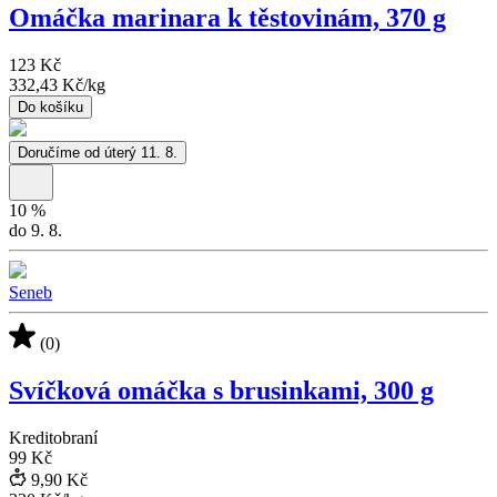
Omáčka marinara k těstovinám, 370 g
123 Kč
332,43 Kč
/
kg
Do košíku
Doručíme od úterý 11. 8.
10
%
do 9. 8.
Seneb
(0)
Svíčková omáčka s brusinkami, 300 g
Kreditobraní
99 Kč
9,90 Kč