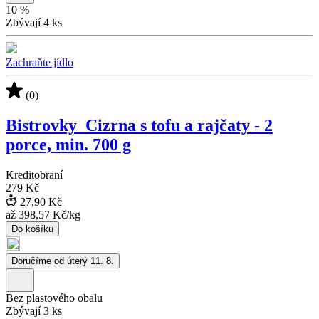
10
%
Zbývají 4 ks
Zachraňte jídlo
(0)
Bistrovky_Cizrna s tofu a rajčaty - 2
porce, min. 700 g
Kreditobraní
279 Kč
27,90 Kč
až
398,57 Kč
/
kg
Do košíku
Doručíme od úterý 11. 8.
Bez plastového obalu
Zbývají 3 ks