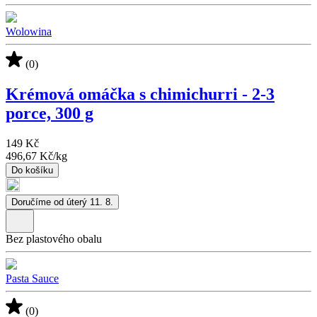
Wolowina
(0)
Krémová omáčka s chimichurri - 2-3
porce, 300 g
149 Kč
496,67 Kč
/
kg
Do košíku
Doručíme od úterý 11. 8.
Bez plastového obalu
Pasta Sauce
(0)