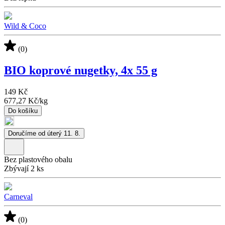
Wild & Coco
(0)
BIO koprové nugetky, 4x 55 g
149 Kč
677,27 Kč
/
kg
Do košíku
Doručíme od úterý 11. 8.
Bez plastového obalu
Zbývají 2 ks
Carneval
(0)