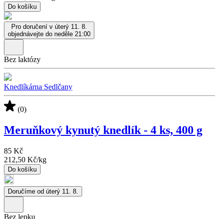
Do košíku
Pro doručení v úterý 11. 8.
objednávejte do neděle 21:00
Bez laktózy
Knedlíkárna Sedlčany
(0)
Meruňkový kynutý knedlík - 4 ks, 400 g
85 Kč
212,50 Kč
/
kg
Do košíku
Doručíme od úterý 11. 8.
Bez lepku