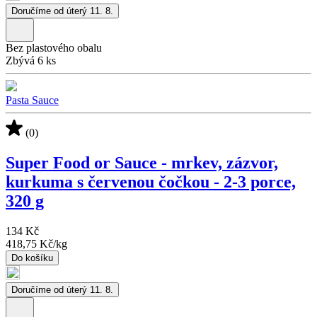
Doručíme od úterý 11. 8.
Bez plastového obalu
Zbývá 6 ks
Pasta Sauce
(0)
Super Food or Sauce - mrkev, zázvor,
kurkuma s červenou čočkou - 2-3 porce,
320 g
134 Kč
418,75 Kč
/
kg
Do košíku
Doručíme od úterý 11. 8.