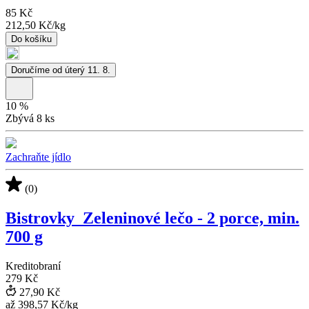
85 Kč
212,50 Kč
/
kg
Do košíku
Doručíme od úterý 11. 8.
10
%
Zbývá 8 ks
Zachraňte jídlo
(0)
Bistrovky_Zeleninové lečo - 2 porce, min.
700 g
Kreditobraní
279 Kč
27,90 Kč
až
398,57 Kč
/
kg