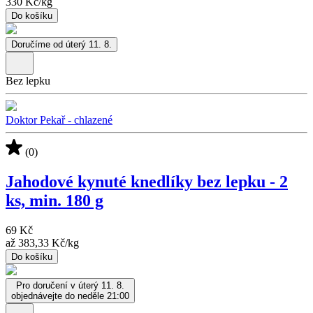
330 Kč
/
kg
Do košíku
Doručíme od úterý 11. 8.
Bez lepku
Doktor Pekař - chlazené
(0)
Jahodové kynuté knedlíky bez lepku - 2
ks, min. 180 g
69 Kč
až
383,33 Kč
/
kg
Do košíku
Pro doručení v úterý 11. 8.
objednávejte do neděle 21:00