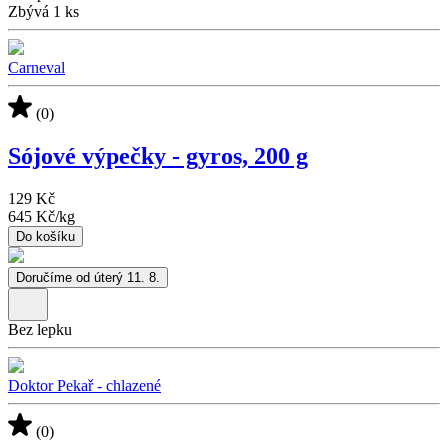
Zbývá 1 ks
Carneval
(0)
Sójové výpečky - gyros, 200 g
129 Kč
645 Kč
/
kg
Do košíku
Doručíme od úterý 11. 8.
Bez lepku
Doktor Pekař - chlazené
(0)