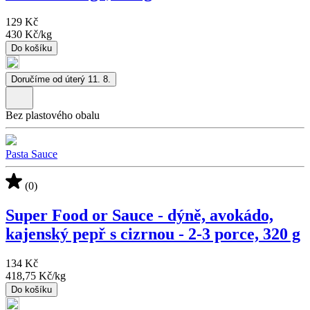
129 Kč
430 Kč
/
kg
Do košíku
Doručíme od úterý 11. 8.
Bez plastového obalu
Pasta Sauce
(0)
Super Food or Sauce - dýně, avokádo,
kajenský pepř s cizrnou - 2-3 porce, 320 g
134 Kč
418,75 Kč
/
kg
Do košíku