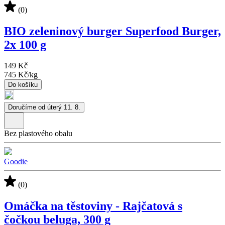
(0)
BIO zeleninový burger Superfood Burger,
2x 100 g
149 Kč
745 Kč
/
kg
Do košíku
Doručíme od úterý 11. 8.
Bez plastového obalu
Goodie
(0)
Omáčka na těstoviny - Rajčatová s
čočkou beluga, 300 g