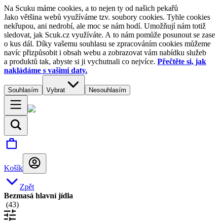
Na Scuku máme cookies, a to nejen ty od našich pekařů
Jako většina webů využíváme tzv. soubory cookies. Tyhle cookies
nekřupou, ani nedrobí, ale moc se nám hodí. Umožňují nám totiž
sledovat, jak Scuk.cz využíváte. A to nám pomůže posunout se zase
o kus dál. Díky vašemu souhlasu se zpracováním cookies můžeme
navíc přizpůsobit i obsah webu a zobrazovat vám nabídku služeb
a produktů tak, abyste si ji vychutnali co nejvíce.
Přečtěte si, jak
nakládáme s vašimi daty.
Souhlasím
Vybrat
Nesouhlasím
Košík
Zpět
Bezmasá hlavní jídla
(
43
)