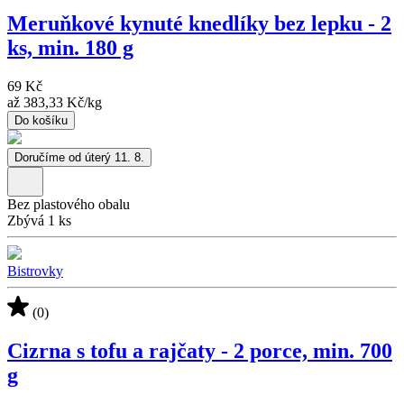
Meruňkové kynuté knedlíky bez lepku - 2
ks, min. 180 g
69 Kč
až
383,33 Kč
/
kg
Do košíku
Doručíme od úterý 11. 8.
Bez plastového obalu
Zbývá 1 ks
Bistrovky
(0)
Cizrna s tofu a rajčaty - 2 porce, min. 700
g