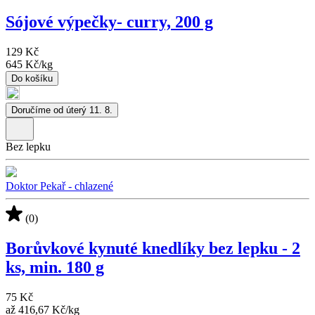
Sójové výpečky- curry, 200 g
129 Kč
645 Kč
/
kg
Do košíku
Doručíme od úterý 11. 8.
Bez lepku
Doktor Pekař - chlazené
(0)
Borůvkové kynuté knedlíky bez lepku - 2
ks, min. 180 g
75 Kč
až
416,67 Kč
/
kg