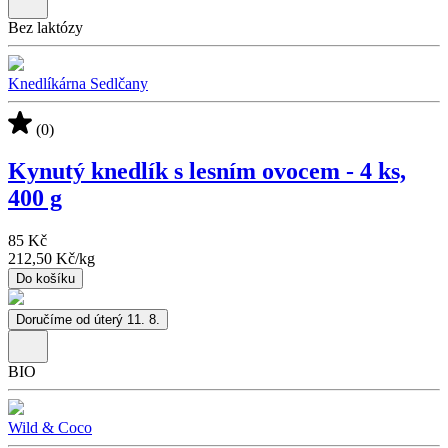
Bez laktózy
Knedlíkárna Sedlčany
(0)
Kynutý knedlík s lesním ovocem - 4 ks,
400 g
85 Kč
212,50 Kč
/
kg
Do košíku
Doručíme od úterý 11. 8.
BIO
Wild & Coco