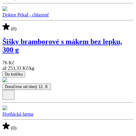
Doktor Pekař - chlazené
(0)
Šišky bramborové s mákem bez lepku,
300 g
76 Kč
až
253,33 Kč
/
kg
Do košíku
Doručíme od úterý 11. 8.
Horňácká farma
(0)