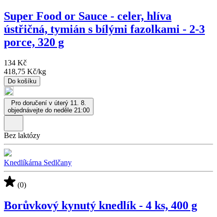
Super Food or Sauce - celer, hlíva
ústřičná, tymián s bílými fazolkami - 2-3
porce, 320 g
134 Kč
418,75 Kč
/
kg
Do košíku
Pro doručení v úterý 11. 8.
objednávejte do neděle 21:00
Bez laktózy
Knedlíkárna Sedlčany
(0)
Borůvkový kynutý knedlík - 4 ks, 400 g