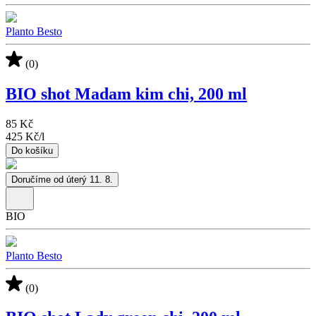
Planto Besto
(0)
BIO shot Madam kim chi, 200 ml
85 Kč
425 Kč
/
l
Do košíku
Doručíme od úterý 11. 8.
BIO
Planto Besto
(0)