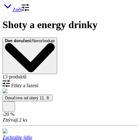
Zpět
Shoty a energy drinky
Den doručení:
Nerozhoduje
13 produktů
Filtry a řazení
Doručíme od úterý 11. 8.
-
20
%
Zbývají 2 ks
Zachraňte jídlo