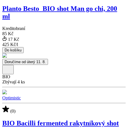
Planto Besto_BIO shot Man go chi, 200
ml
Kreditobraní
85 Kč
17 Kč
425 Kč
/
l
Do košíku
Doručíme od úterý 11. 8.
BIO
Zbývají 4 ks
Optimistic
(0)
BIO Bacilli fermented rakytníkový shot