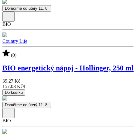
Doručíme od úterý 11. 8.
BIO
Country Life
(0)
BIO energetický nápoj - Hollinger, 250 ml
39,27 Kč
157,08 Kč
/
l
Do košíku
Doručíme od úterý 11. 8.
BIO