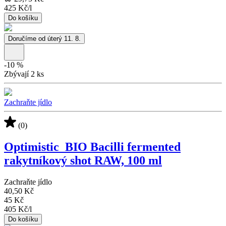
425 Kč
/
l
Do košíku
Doručíme od úterý 11. 8.
-
10
%
Zbývají 2 ks
Zachraňte jídlo
(0)
Optimistic_BIO Bacilli fermented
rakytníkový shot RAW, 100 ml
Zachraňte jídlo
40,50 Kč
45 Kč
405 Kč
/
l
Do košíku