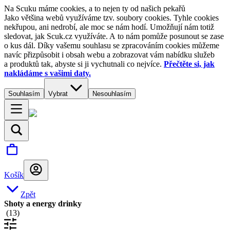
Na Scuku máme cookies, a to nejen ty od našich pekařů
Jako většina webů využíváme tzv. soubory cookies. Tyhle cookies
nekřupou, ani nedrobí, ale moc se nám hodí. Umožňují nám totiž
sledovat, jak Scuk.cz využíváte. A to nám pomůže posunout se zase
o kus dál. Díky vašemu souhlasu se zpracováním cookies můžeme
navíc přizpůsobit i obsah webu a zobrazovat vám nabídku služeb
a produktů tak, abyste si ji vychutnali co nejvíce.
Přečtěte si, jak
nakládáme s vašimi daty.
Souhlasím
Vybrat
Nesouhlasím
Košík
Zpět
Shoty a energy drinky
(
13
)