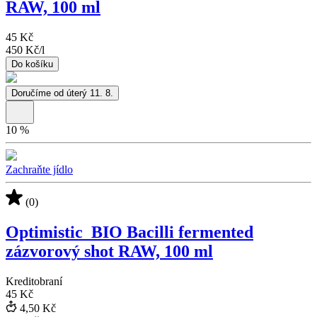
RAW, 100 ml
45 Kč
450 Kč
/
l
Do košíku
Doručíme od úterý 11. 8.
10
%
Zachraňte jídlo
(0)
Optimistic_BIO Bacilli fermented
zázvorový shot RAW, 100 ml
Kreditobraní
45 Kč
4,50 Kč