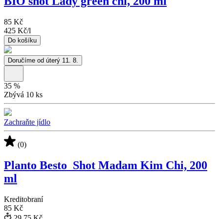
BIO shot Lady green chi, 200 ml
85 Kč
425 Kč
/
l
Do košíku
Doručíme od úterý 11. 8.
35
%
Zbývá 10 ks
Zachraňte jídlo
(0)
Planto Besto_Shot Madam Kim Chi, 200
ml
Kreditobraní
85 Kč
29,75 Kč