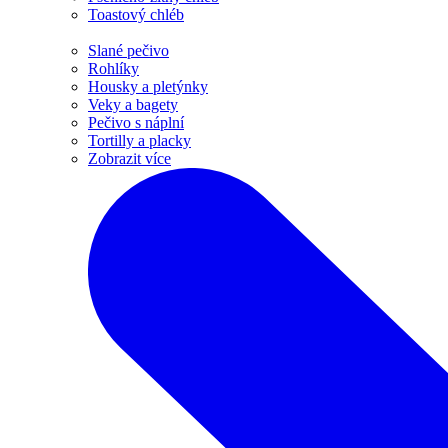
Toastový chléb
Slané pečivo
Rohlíky
Housky a pletýnky
Veky a bagety
Pečivo s náplní
Tortilly a placky
Zobrazit více