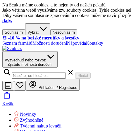
Na Scuku máme cookies, a to nejen ty od našich pekařů
Jako většina webů využíváme tzv. soubory cookies. Tyhle cookies nek
Díky vašemu souhlasu se zpracováním cookies můžeme navíc přizpůsobi
daty.
Souhlasím
Vybrat
Nesouhlasím
🍑​ -10 % na božské meruňky a švestky
Seznam farmářů
Možnosti doručení
Nápověda
Kontakty
Vyzvednutí nebo rozvoz
Zjistěte možnosti doručení
Hledat
Přihlášení / Registrace
Košík
Novinky
Zvýhodněné
Týdenní nákup levněji