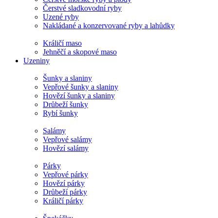
Čerstvé sladkovodní ryby
Uzené ryby
Nakládané a konzervované ryby a lahůdky
Králičí maso
Jehněčí a skopové maso
Uzeniny
Šunky a slaniny
Vepřové šunky a slaniny
Hovězí šunky a slaniny
Drůbeží šunky
Rybí šunky
Salámy
Vepřové salámy
Hovězí salámy
Párky
Vepřové párky
Hovězí párky
Drůbeží párky
Králičí párky