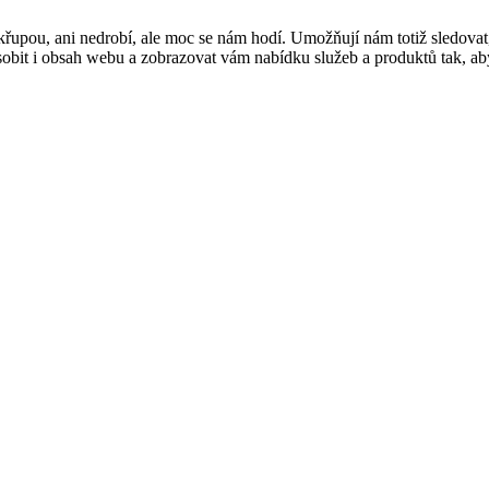
řupou, ani nedrobí, ale moc se nám hodí. Umožňují nám totiž sledovat
t i obsah webu a zobrazovat vám nabídku služeb a produktů tak, abyst