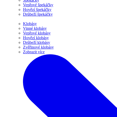
Špekáčky
Vepřové špekáčky
Hovězí špekáčky
Drůbeží špekáčky
Klobásy
Vinné klobásy
Vepřové klobásy
Hovězí klobásy
Drůbeží klobásy
Zvěřinové klobásy
Zobrazit více