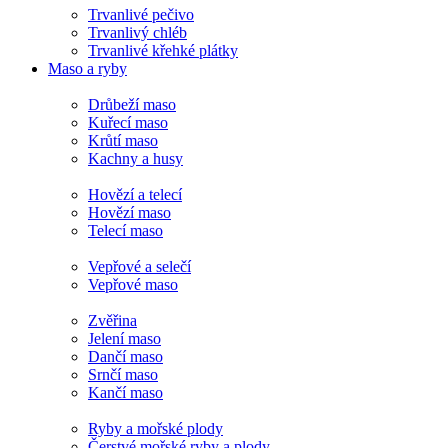
Trvanlivé pečivo
Trvanlivý chléb
Trvanlivé křehké plátky
Maso a ryby
Drůbeží maso
Kuřecí maso
Krůtí maso
Kachny a husy
Hovězí a telecí
Hovězí maso
Telecí maso
Vepřové a selečí
Vepřové maso
Zvěřina
Jelení maso
Dančí maso
Srnčí maso
Kančí maso
Ryby a mořské plody
Čerstvé mořské ryby a plody