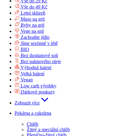
Vše do 29 Kč
Vše do 49 Kč
Letní sklizeň
Maso na gril
Ryby na gril
Vege na gril
Zachraňte jídlo
Jíme sezónně v létě
BIO
Bez dusitanové soli
Bez palmového oleje
Výhodná balení
Velká balení
Vegan
Low carb výrobky
Dárkové poukazy
Zobrazit více
Pekárna a cukrárna
Chléb
Žitný a speciální chléb
Pšenično-žitný chléb