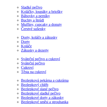
Sladké pečivo
Koláčky, loupáky a briošky
Bábovky a perníky
Buchty a štrúdl
Muffiny, cupcaky a donuty
Čerstvé sušenky
Dorty, koláče a zákusky
Dorty
Koláče
Zákusky a dezerty
Sváteční pečivo a cukroví
Sváteční pečivo
Cukroví
Těsta na cukroví
Bezlepková pekárna a cukrárna
Bezlepkový chléb
Bezlepkové slané pečivo
Bezlepkové sladké pečivo
Bezlepkové dorty a zákusky
Bezlepkové směsi a strouhanka