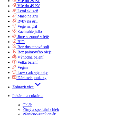
Vše do 29 Kč
Vše do 49 Kč
Letní sklizeň
Maso na gril
Ryby na gril
Vege na gril
Zachraňte jídlo
Jíme sezónně v létě
BIO
Bez dusitanové soli
Bez palmového oleje
Výhodná balení
Velká balení
Vegan
Low carb výrobky
Dárkové poukazy
Zobrazit více
Pekárna a cukrárna
Chléb
Žitný a speciální chléb
Pšenično-žitný chléb