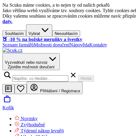
Na Scuku máme cookies, a to nejen ty od našich pekařů
Jako většina webů využíváme tzv. soubory cookies. Tyhle cookies nek
Díky vašemu souhlasu se zpracováním cookies můžeme navíc přizpůsobi
daty.
Souhlasím
Vybrat
Nesouhlasím
🍑​ -10 % na božské meruňky a švestky
Seznam farmářů
Možnosti doručení
Nápověda
Kontakty
Vyzvednutí nebo rozvoz
Zjistěte možnosti doručení
Hledat
Přihlášení / Registrace
Košík
Novinky
Zvýhodněné
Týdenní nákup levněji