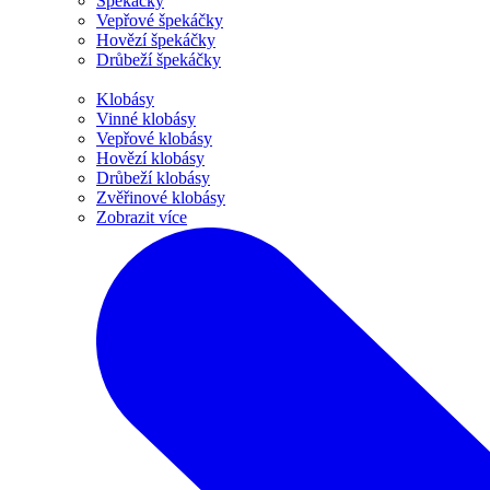
Špekáčky
Vepřové špekáčky
Hovězí špekáčky
Drůbeží špekáčky
Klobásy
Vinné klobásy
Vepřové klobásy
Hovězí klobásy
Drůbeží klobásy
Zvěřinové klobásy
Zobrazit více