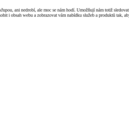
řupou, ani nedrobí, ale moc se nám hodí. Umožňují nám totiž sledovat
t i obsah webu a zobrazovat vám nabídku služeb a produktů tak, abyst