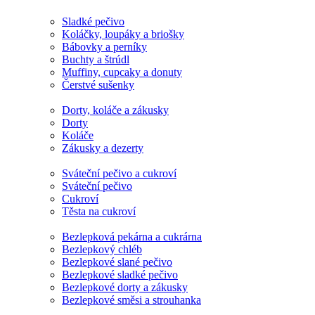
Sladké pečivo
Koláčky, loupáky a briošky
Bábovky a perníky
Buchty a štrúdl
Muffiny, cupcaky a donuty
Čerstvé sušenky
Dorty, koláče a zákusky
Dorty
Koláče
Zákusky a dezerty
Sváteční pečivo a cukroví
Sváteční pečivo
Cukroví
Těsta na cukroví
Bezlepková pekárna a cukrárna
Bezlepkový chléb
Bezlepkové slané pečivo
Bezlepkové sladké pečivo
Bezlepkové dorty a zákusky
Bezlepkové směsi a strouhanka