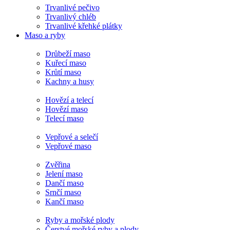
Trvanlivé pečivo
Trvanlivý chléb
Trvanlivé křehké plátky
Maso a ryby
Drůbeží maso
Kuřecí maso
Krůtí maso
Kachny a husy
Hovězí a telecí
Hovězí maso
Telecí maso
Vepřové a selečí
Vepřové maso
Zvěřina
Jelení maso
Dančí maso
Srnčí maso
Kančí maso
Ryby a mořské plody
Čerstvé mořské ryby a plody