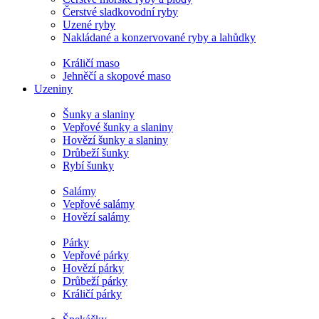
Čerstvé sladkovodní ryby
Uzené ryby
Nakládané a konzervované ryby a lahůdky
Králičí maso
Jehněčí a skopové maso
Uzeniny
Šunky a slaniny
Vepřové šunky a slaniny
Hovězí šunky a slaniny
Drůbeží šunky
Rybí šunky
Salámy
Vepřové salámy
Hovězí salámy
Párky
Vepřové párky
Hovězí párky
Drůbeží párky
Králičí párky