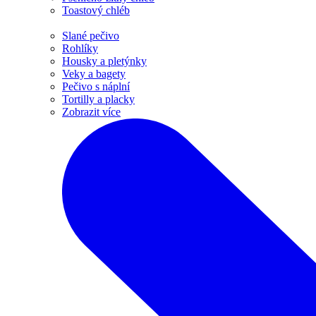
Toastový chléb
Slané pečivo
Rohlíky
Housky a pletýnky
Veky a bagety
Pečivo s náplní
Tortilly a placky
Zobrazit více