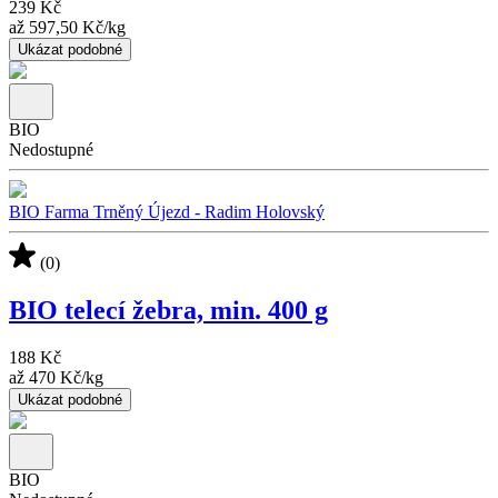
239 Kč
až
597,50 Kč
/
kg
Ukázat podobné
BIO
Nedostupné
BIO Farma Trněný Újezd - Radim Holovský
(0)
BIO telecí žebra, min. 400 g
188 Kč
až
470 Kč
/
kg
Ukázat podobné
BIO