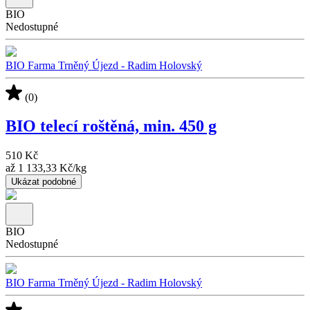
BIO
Nedostupné
BIO Farma Trněný Újezd - Radim Holovský
(0)
BIO telecí roštěná, min. 450 g
510 Kč
až
1 133,33 Kč
/
kg
Ukázat podobné
BIO
Nedostupné
BIO Farma Trněný Újezd - Radim Holovský