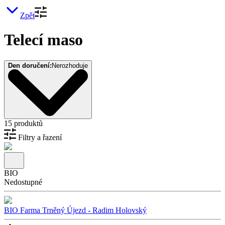
Zpět
Telecí maso
Den doručení:
Nerozhoduje
15 produktů
Filtry a řazení
BIO
Nedostupné
BIO Farma Trněný Újezd - Radim Holovský