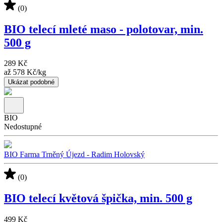
(0)
BIO telecí mleté maso - polotovar, min.
500 g
289 Kč
až
578 Kč
/
kg
Ukázat podobné
BIO
Nedostupné
BIO Farma Trněný Újezd - Radim Holovský
(0)
BIO telecí květová špička, min. 500 g
499 Kč