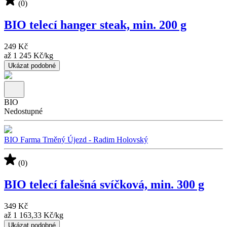
(0)
BIO telecí hanger steak, min. 200 g
249 Kč
až
1 245 Kč
/
kg
Ukázat podobné
BIO
Nedostupné
BIO Farma Trněný Újezd - Radim Holovský
(0)
BIO telecí falešná svíčková, min. 300 g
349 Kč
až
1 163,33 Kč
/
kg
Ukázat podobné