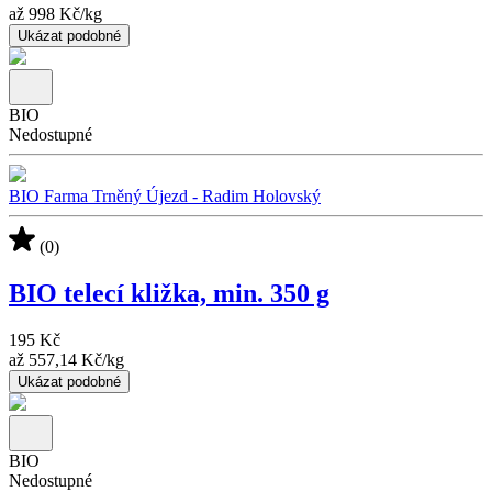
až
998 Kč
/
kg
Ukázat podobné
BIO
Nedostupné
BIO Farma Trněný Újezd - Radim Holovský
(0)
BIO telecí kližka, min. 350 g
195 Kč
až
557,14 Kč
/
kg
Ukázat podobné
BIO
Nedostupné