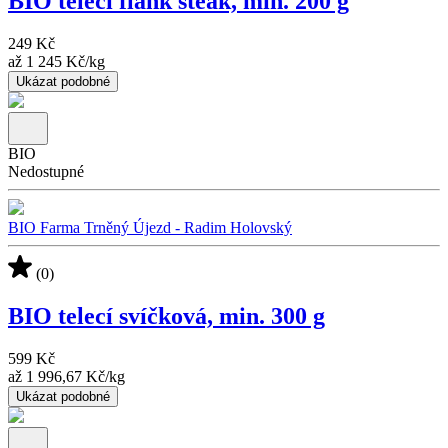
BIO telecí flank steak, min. 200 g
249 Kč
až
1 245 Kč
/
kg
Ukázat podobné
BIO
Nedostupné
BIO Farma Trněný Újezd - Radim Holovský
(0)
BIO telecí svíčková, min. 300 g
599 Kč
až
1 996,67 Kč
/
kg
Ukázat podobné