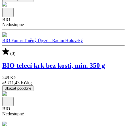
BIO
Nedostupné
BIO Farma Trněný Újezd - Radim Holovský
(0)
BIO telecí krk bez kosti, min. 350 g
249 Kč
až
711,43 Kč
/
kg
Ukázat podobné
BIO
Nedostupné