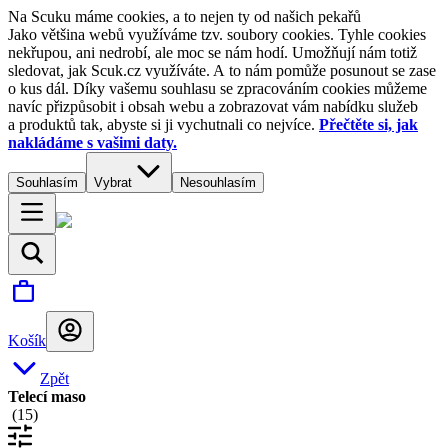
Na Scuku máme cookies, a to nejen ty od našich pekařů
Jako většina webů využíváme tzv. soubory cookies. Tyhle cookies
nekřupou, ani nedrobí, ale moc se nám hodí. Umožňují nám totiž
sledovat, jak Scuk.cz využíváte. A to nám pomůže posunout se zase
o kus dál. Díky vašemu souhlasu se zpracováním cookies můžeme
navíc přizpůsobit i obsah webu a zobrazovat vám nabídku služeb
a produktů tak, abyste si ji vychutnali co nejvíce.
Přečtěte si, jak
nakládáme s vašimi daty.
Souhlasím
Vybrat
Nesouhlasím
Košík
Zpět
Telecí maso
(
15
)