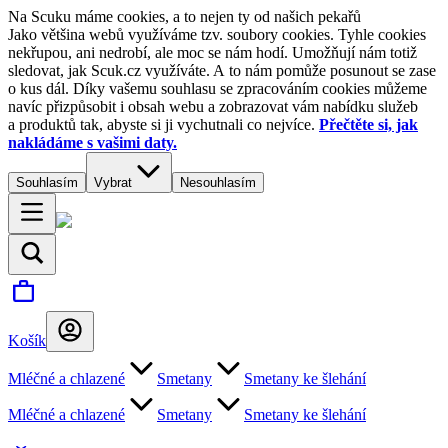
Na Scuku máme cookies, a to nejen ty od našich pekařů
Jako většina webů využíváme tzv. soubory cookies. Tyhle cookies
nekřupou, ani nedrobí, ale moc se nám hodí. Umožňují nám totiž
sledovat, jak Scuk.cz využíváte. A to nám pomůže posunout se zase
o kus dál. Díky vašemu souhlasu se zpracováním cookies můžeme
navíc přizpůsobit i obsah webu a zobrazovat vám nabídku služeb
a produktů tak, abyste si ji vychutnali co nejvíce.
Přečtěte si, jak
nakládáme s vašimi daty.
Souhlasím
Vybrat
Nesouhlasím
Košík
Mléčné a chlazené
Smetany
Smetany ke šlehání
Mléčné a chlazené
Smetany
Smetany ke šlehání