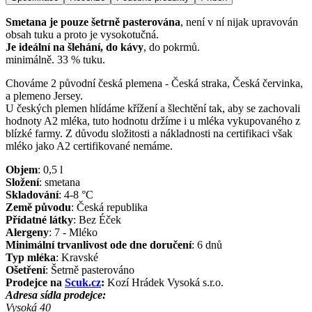
Smetana je pouze šetrně pasterována
, není v ní nijak upravován
obsah tuku a proto je vysokotučná.
Je ideální na šlehání, do kávy
, do pokrmů.
minimálně. 33 % tuku.
Chováme 2 původní česká plemena - Česká straka, Česká červinka,
a plemeno Jersey.
U českých plemen hlídáme křížení a šlechtění tak, aby se zachovali
hodnoty A2 mléka, tuto hodnotu držíme i u mléka vykupovaného z
blízké farmy. Z důvodu složitosti a nákladnosti na certifikaci však
mléko jako A2 certifikované nemáme.
Objem
:
0,5
l
Složení
:
smetana
Skladování
:
4-8 °C
Země původu
:
Česká republika
Přídatné látky
:
Bez Éček
Alergeny
:
7 - Mléko
Minimální trvanlivost ode dne doručení
:
6 dnů
Typ mléka
:
Kravské
Ošetření
:
Šetrně pasterováno
Prodejce na
Scuk.cz
:
Kozí Hrádek Vysoká s.r.o.
Adresa sídla prodejce:
Vysoká 40