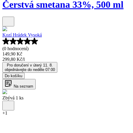
Čerstvá smetana 33%, 500 ml
Kozí Hrádek Vysoká
(0 hodnocení)
149,90 Kč
299,80 Kč
/
l
Pro doručení v úterý 11. 8.
objednávejte do neděle 07:00
Do košíku
Na seznam
Zbývá 1 ks
+
1