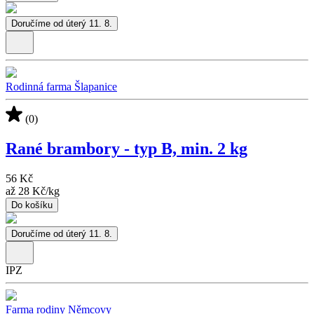
Doručíme od úterý 11. 8.
Rodinná farma Šlapanice
(0)
Rané brambory - typ B, min. 2 kg
56 Kč
až
28 Kč
/
kg
Do košíku
Doručíme od úterý 11. 8.
IPZ
Farma rodiny Němcovy