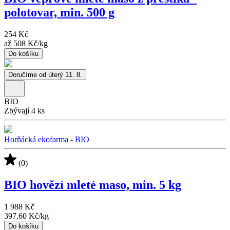
polotovar, min. 500 g
254 Kč
až
508 Kč
/
kg
Do košíku
Doručíme od úterý 11. 8.
BIO
Zbývají 4 ks
Horňácká ekofarma - BIO
(0)
BIO hovězí mleté maso, min. 5 kg
1 988 Kč
397,60 Kč
/
kg
Do košíku