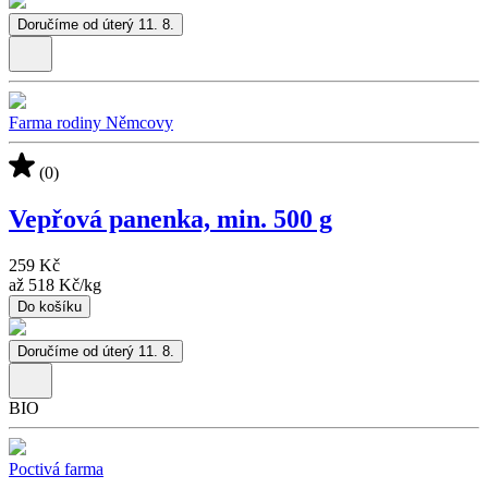
Doručíme od úterý 11. 8.
Farma rodiny Němcovy
(0)
Vepřová panenka, min. 500 g
259 Kč
až
518 Kč
/
kg
Do košíku
Doručíme od úterý 11. 8.
BIO
Poctivá farma