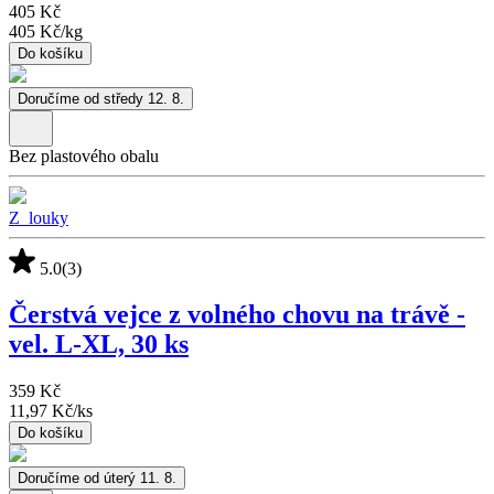
405 Kč
405 Kč
/
kg
Do košíku
Doručíme od středy 12. 8.
Bez plastového obalu
Z_louky
5.0
(3)
Čerstvá vejce z volného chovu na trávě -
vel. L-XL, 30 ks
359 Kč
11,97 Kč
/
ks
Do košíku
Doručíme od úterý 11. 8.