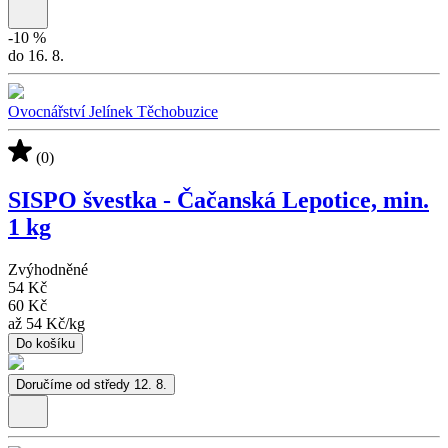
-
10
%
do 16. 8.
Ovocnářství Jelínek Těchobuzice
(0)
SISPO švestka - Čačanská Lepotice, min.
1 kg
Zvýhodněné
54 Kč
60 Kč
až
54 Kč
/
kg
Do košíku
Doručíme od středy 12. 8.