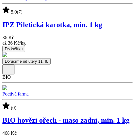
5.0
(7)
IPZ Piletická karotka, min. 1 kg
36 Kč
až
36 Kč
/
kg
Do košíku
Doručíme od úterý 11. 8.
BIO
Poctivá farma
(0)
BIO hovězí ořech - maso zadní, min. 1 kg
468 Kč