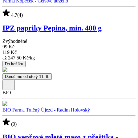
Farma Kopeček - Čerstvě utrženo
4.7
(4)
IPZ papriky Pepina, min. 400 g
Zvýhodněné
99 Kč
119 Kč
až
247,50 Kč
/
kg
Do košíku
Doručíme od úterý 11. 8.
BIO
BIO Farma Trněný Újezd - Radim Holovský
(0)
BIO vepřové mleté maso z přeštíka -