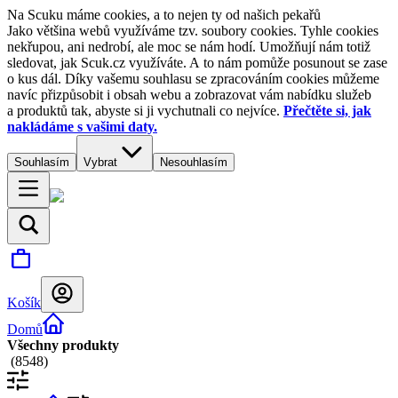
Na Scuku máme cookies, a to nejen ty od našich pekařů
Jako většina webů využíváme tzv. soubory cookies. Tyhle cookies
nekřupou, ani nedrobí, ale moc se nám hodí. Umožňují nám totiž
sledovat, jak Scuk.cz využíváte. A to nám pomůže posunout se zase
o kus dál. Díky vašemu souhlasu se zpracováním cookies můžeme
navíc přizpůsobit i obsah webu a zobrazovat vám nabídku služeb
a produktů tak, abyste si ji vychutnali co nejvíce.
Přečtěte si, jak
nakládáme s vašimi daty.
Souhlasím
Vybrat
Nesouhlasím
Košík
Domů
Všechny produkty
(
8548
)