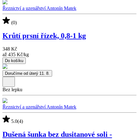
Řeznictví a uzenářství Antonín Matek
(0)
Krůtí prsní řízek, 0,8-1 kg
348 Kč
až
435 Kč
/
kg
Do košíku
Doručíme od úterý 11. 8.
Bez lepku
Řeznictví a uzenářství Antonín Matek
5.0
(4)
Dušená šunka bez dusitanové soli -