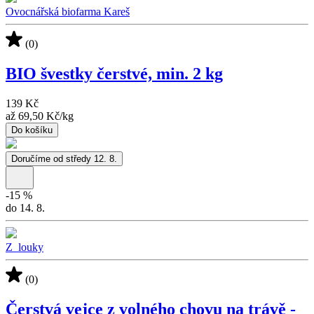
Ovocnářská biofarma Kareš
(0)
BIO švestky čerstvé, min. 2 kg
139 Kč
až
69,50 Kč
/
kg
Do košíku
Doručíme od středy 12. 8.
-
15
%
do 14. 8.
Z_louky
(0)
Čerstvá vejce z volného chovu na trávě -