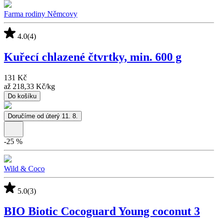
Farma rodiny Němcovy
4.0
(4)
Kuřecí chlazené čtvrtky, min. 600 g
131 Kč
až
218,33 Kč
/
kg
Do košíku
Doručíme od úterý 11. 8.
-
25
%
Wild & Coco
5.0
(3)
BIO Biotic Cocoguard Young coconut 3