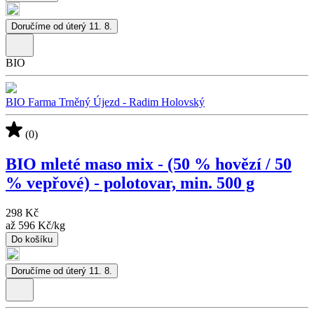
Doručíme od úterý 11. 8.
BIO
BIO Farma Trněný Újezd - Radim Holovský
(0)
BIO mleté maso mix - (50 % hovězí / 50
% vepřové) - polotovar, min. 500 g
298 Kč
až
596 Kč
/
kg
Do košíku
Doručíme od úterý 11. 8.