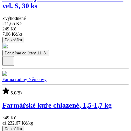
vel. S, 30 ks
Zvýhodněné
211,65 Kč
249 Kč
7,06 Kč
/
ks
Do košíku
Doručíme od úterý 11. 8.
Farma rodiny Němcovy
5.0
(5)
Farmářské kuře chlazené, 1,5-1,7 kg
349 Kč
až
232,67 Kč
/
kg
Do košíku