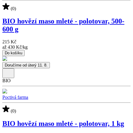
(0)
BIO hovězí maso mleté - polotovar, 500-
600 g
215 Kč
až
430 Kč
/
kg
Do košíku
Doručíme od úterý 11. 8.
BIO
Poctivá farma
(0)
BIO hovězí maso mleté - polotovar, 1 kg