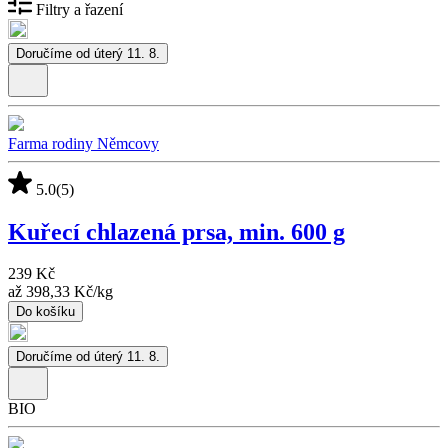
Filtry a řazení
Doručíme od úterý 11. 8.
Farma rodiny Němcovy
5.0
(5)
Kuřecí chlazená prsa, min. 600 g
239 Kč
až
398,33 Kč
/
kg
Do košíku
Doručíme od úterý 11. 8.
BIO