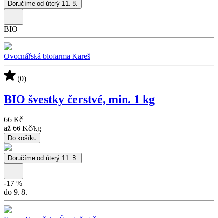
Doručíme od úterý 11. 8.
BIO
Ovocnářská biofarma Kareš
(0)
BIO švestky čerstvé, min. 1 kg
66 Kč
až
66 Kč
/
kg
Do košíku
Doručíme od úterý 11. 8.
-
17
%
do 9. 8.