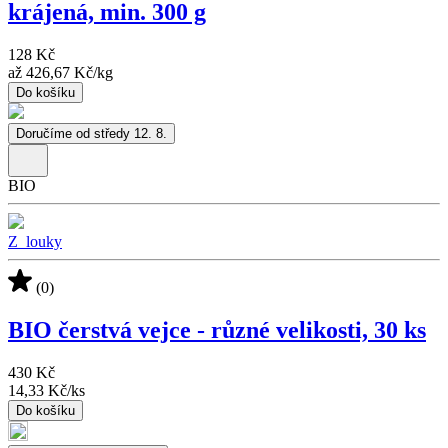
krájená, min. 300 g
128 Kč
až
426,67 Kč
/
kg
Do košíku
Doručíme od středy 12. 8.
BIO
Z_louky
(0)
BIO čerstvá vejce - různé velikosti, 30 ks
430 Kč
14,33 Kč
/
ks
Do košíku