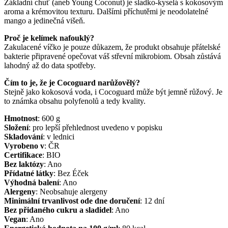
Základní chuť (aneb Young Coconut) je sladko-kyselá s kokosovým
aroma a krémovitou texturu. Dalšími příchutěmi je neodolatelné
mango a jedinečná višeň.
Proč je kelímek nafouklý?
Zakulacené víčko je pouze důkazem, že produkt obsahuje přátelské
bakterie připravené opečovat váš střevní mikrobiom. Obsah zůstává
lahodný až do data spotřeby.
Čím to je, že je Cocoguard narůžovělý?
Stejně jako kokosová voda, i Cocoguard může být jemně růžový. Je
to známka obsahu polyfenolů a tedy kvality.
Hmotnost
:
600
g
Složení
:
pro lepší přehlednost uvedeno v popisku
Skladování
:
v lednici
Vyrobeno v
:
ČR
Certifikace
:
BIO
Bez laktózy
:
Ano
Přídatné látky
:
Bez Éček
Výhodná balení
:
Ano
Alergeny
:
Neobsahuje alergeny
Minimální trvanlivost ode dne doručení
:
12 dní
Bez přidaného cukru a sladidel
:
Ano
Vegan
:
Ano