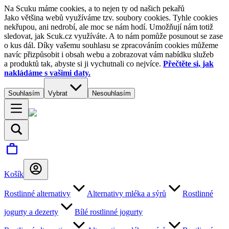
Na Scuku máme cookies, a to nejen ty od našich pekařů
Jako většina webů využíváme tzv. soubory cookies. Tyhle cookies
nekřupou, ani nedrobí, ale moc se nám hodí. Umožňují nám totiž
sledovat, jak Scuk.cz využíváte. A to nám pomůže posunout se zase
o kus dál. Díky vašemu souhlasu se zpracováním cookies můžeme
navíc přizpůsobit i obsah webu a zobrazovat vám nabídku služeb
a produktů tak, abyste si ji vychutnali co nejvíce.
Přečtěte si, jak
nakládáme s vašimi daty.
Souhlasím
Vybrat
Nesouhlasím
Košík
Rostlinné alternativy
Alternativy mléka a sýrů
Rostlinné
jogurty a dezerty
Bílé rostlinné jogurty