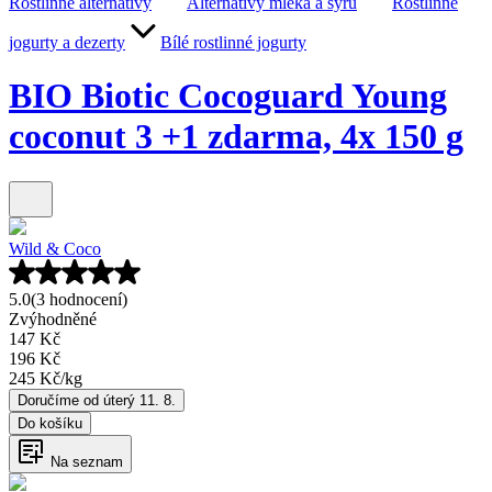
Rostlinné alternativy
Alternativy mléka a sýrů
Rostlinné
jogurty a dezerty
Bílé rostlinné jogurty
BIO Biotic Cocoguard Young
coconut 3 +1 zdarma, 4x 150 g
Wild & Coco
5.0
(3 hodnocení)
Zvýhodněné
147 Kč
196 Kč
245 Kč
/
kg
Doručíme od úterý 11. 8.
Do košíku
Na seznam