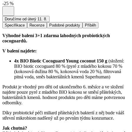
-
25
%
Doručíme od úterý 11. 8.
Specifikace
Recenze
Podobné produkty
Příběh
Výhodné balení 3+1 zdarma lahodných probiotických
cocoguardů.
V balení najdete:
4x BIO Biotic Cocoguard Young coconut 150 g
(složení:
BIO biotic cocoguard 80 % (pyré z mladého kokosu 70 %
(kokosová dužina 80 %, kokosová voda 20 %), filtrovaná
pitná voda, směs bakteriálních kmenů Superhuman)
Produkt je vhodný pro děti od ukončeného 6. měsíce a ve složení
najdete pouze pyré z mladého BIO kokosu se směsí přátelských,
bakteriálních kmenů. hodnost produktu pro děti máme potvrzenou
odborníky.
Díky probiotické péči miliard přátelských bakterií z něj bude vááš
střevní mikrobiom nadšený už po prvním týdnu konzumace.
Jak chutná?