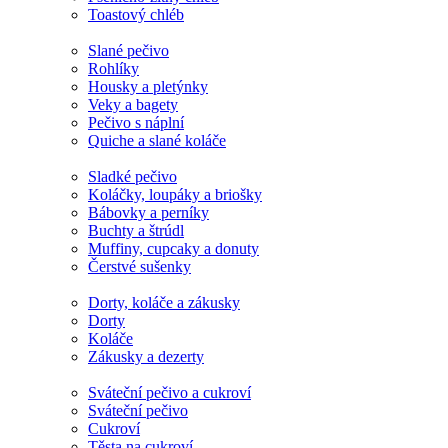
Toastový chléb
Slané pečivo
Rohlíky
Housky a pletýnky
Veky a bagety
Pečivo s náplní
Quiche a slané koláče
Sladké pečivo
Koláčky, loupáky a briošky
Bábovky a perníky
Buchty a štrúdl
Muffiny, cupcaky a donuty
Čerstvé sušenky
Dorty, koláče a zákusky
Dorty
Koláče
Zákusky a dezerty
Sváteční pečivo a cukroví
Sváteční pečivo
Cukroví
Těsta na cukroví