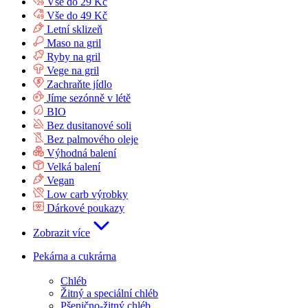
Vše do 29 Kč
Vše do 49 Kč
Letní sklizeň
Maso na gril
Ryby na gril
Vege na gril
Zachraňte jídlo
Jíme sezónně v létě
BIO
Bez dusitanové soli
Bez palmového oleje
Výhodná balení
Velká balení
Vegan
Low carb výrobky
Dárkové poukazy
Zobrazit více
Pekárna a cukrárna
Chléb
Žitný a speciální chléb
Pšenično-žitný chléb