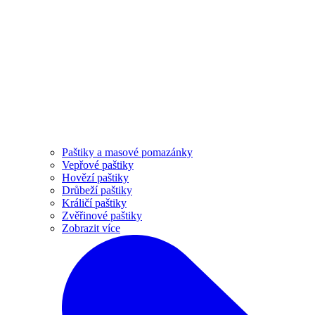
Paštiky a masové pomazánky
Vepřové paštiky
Hovězí paštiky
Drůbeží paštiky
Králičí paštiky
Zvěřinové paštiky
Zobrazit více