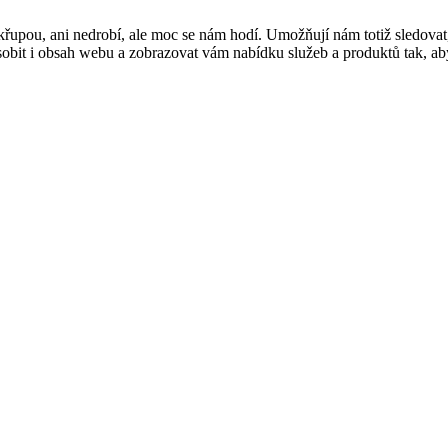
řupou, ani nedrobí, ale moc se nám hodí. Umožňují nám totiž sledovat
t i obsah webu a zobrazovat vám nabídku služeb a produktů tak, abyst