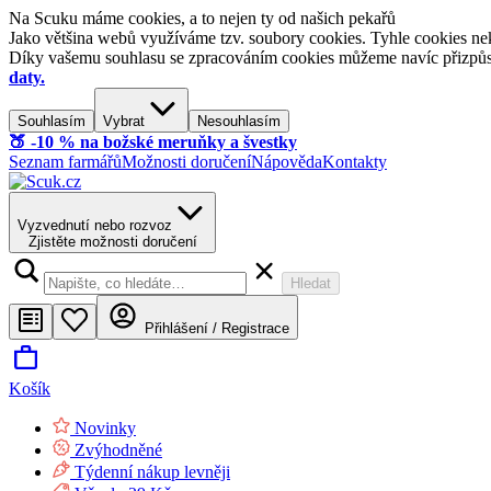
Na Scuku máme cookies, a to nejen ty od našich pekařů
Jako většina webů využíváme tzv. soubory cookies. Tyhle cookies nek
Díky vašemu souhlasu se zpracováním cookies můžeme navíc přizpůsobi
daty.
Souhlasím
Vybrat
Nesouhlasím
🍑​ -10 % na božské meruňky a švestky
Seznam farmářů
Možnosti doručení
Nápověda
Kontakty
Vyzvednutí nebo rozvoz
Zjistěte možnosti doručení
Hledat
Přihlášení / Registrace
Košík
Novinky
Zvýhodněné
Týdenní nákup levněji