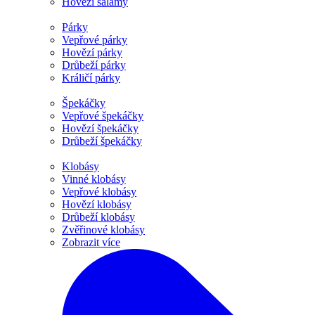
Hovězí salámy
Párky
Vepřové párky
Hovězí párky
Drůbeží párky
Králičí párky
Špekáčky
Vepřové špekáčky
Hovězí špekáčky
Drůbeží špekáčky
Klobásy
Vinné klobásy
Vepřové klobásy
Hovězí klobásy
Drůbeží klobásy
Zvěřinové klobásy
Zobrazit více