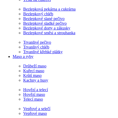
Bezlepková pekárna a cukrárna
Bezlepkový chléb
Bezlepkové slané pečivo
Bezlepkové sladké pečivo
Bezlepkové dorty a zákusky
Bezlepkové směsi a strouhanka
Trvanlivé pečivo
Trvanlivý chléb
Trvanlivé křehké plátky
Maso a ryby
Drůbeží maso
Kuřecí maso
Krůtí maso
Kachny a husy
Hovězí a telecí
Hovězí maso
Telecí maso
Vepřové a selečí
Vepřové maso