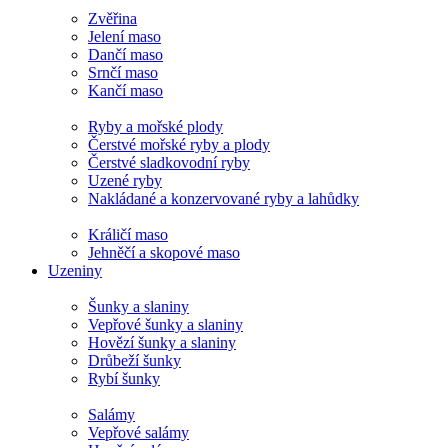
Zvěřina
Jelení maso
Dančí maso
Srnčí maso
Kančí maso
Ryby a mořské plody
Čerstvé mořské ryby a plody
Čerstvé sladkovodní ryby
Uzené ryby
Nakládané a konzervované ryby a lahůdky
Králičí maso
Jehněčí a skopové maso
Uzeniny
Šunky a slaniny
Vepřové šunky a slaniny
Hovězí šunky a slaniny
Drůbeží šunky
Rybí šunky
Salámy
Vepřové salámy