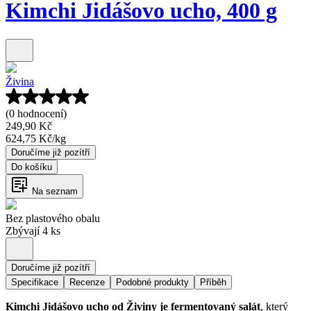
Kimchi Jidášovo ucho, 400 g
Živina
(0 hodnocení)
249,90 Kč
624,75 Kč
/
kg
Doručíme již pozítří
Do košíku
Na seznam
Bez plastového obalu
Zbývají 4 ks
Doručíme již pozítří
Specifikace
Recenze
Podobné produkty
Příběh
Kimchi Jidášovo ucho od Živiny je fermentovaný salát
, který