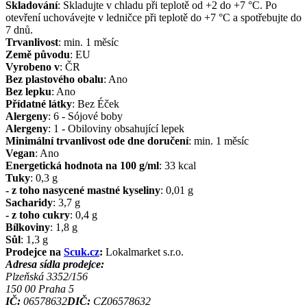
Skladování
:
Skladujte v chladu při teplotě od +2 do +7 °C. Po
otevření uchovávejte v ledničce při teplotě do +7 °C a spotřebujte do
7 dnů.
Trvanlivost
:
min. 1 měsíc
Země původu
:
EU
Vyrobeno v
:
ČR
Bez plastového obalu
:
Ano
Bez lepku
:
Ano
Přídatné látky
:
Bez Éček
Alergeny
:
6 - Sójové boby
Alergeny
:
1 - Obiloviny obsahující lepek
Minimální trvanlivost ode dne doručení
:
min. 1 měsíc
Vegan
:
Ano
Energetická hodnota na 100 g/ml
:
33
kcal
Tuky
:
0,3
g
- z toho nasycené mastné kyseliny
:
0,01
g
Sacharidy
:
3,7
g
- z toho cukry
:
0,4
g
Bílkoviny
:
1,8
g
Sůl
:
1,3
g
Prodejce na
Scuk.cz
:
Lokalmarket s.r.o.
Adresa sídla prodejce:
Plzeňská 3352/156
150 00
Praha 5
IČ:
06578632
DIČ:
CZ06578632