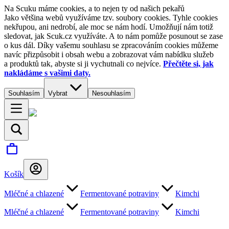
Na Scuku máme cookies, a to nejen ty od našich pekařů
Jako většina webů využíváme tzv. soubory cookies. Tyhle cookies
nekřupou, ani nedrobí, ale moc se nám hodí. Umožňují nám totiž
sledovat, jak Scuk.cz využíváte. A to nám pomůže posunout se zase
o kus dál. Díky vašemu souhlasu se zpracováním cookies můžeme
navíc přizpůsobit i obsah webu a zobrazovat vám nabídku služeb
a produktů tak, abyste si ji vychutnali co nejvíce.
Přečtěte si, jak
nakládáme s vašimi daty.
Souhlasím
Vybrat
Nesouhlasím
Košík
Mléčné a chlazené
Fermentované potraviny
Kimchi
Mléčné a chlazené
Fermentované potraviny
Kimchi