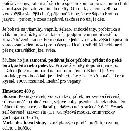
potěší všechny, kdo mají rádi tuto specifickou houbu s jemnou chutí
a prokázanými zdravotními benefity. Oproti kysanému zelí má
výraznější a slanější chuť, příjemně křupe, lehce štípe a brní na
jazyku – přitom je zcela nepálivé, takže si ho užijí i děti.
Je bohaté na vitamíny, vápník, železo, antioxidanty, probiotika a
vlákninu, má nízký obsah kalorií a podporuje imunitní systém,
zdravé trávení i srdce. Fermentace je jeden z nejzdravějších způsobů
zpracování zeleniny – i proto časopis Health zařadil Kimchi mezi
pět nejzdravějších jídel světa.
Můžete ho jíst
samotné, podávat jako přílohu, přidat do poké
bowl, salátu nebo polévky.
Pro začátečníky doporučujeme po
každém jídle malou porci na podporu trávení. Kimchi je živý
produkt, proto ho skladujte v lednici, aby zůstalo křupavé a akorát
kyselé. 100% rostlinné, ideální pro vegany.
Hmotnost
:
400
g
Složení
:
Pekingské zelí, voda, mrkev, pórek, ředkvička červená,
sójová omáčka (pitná voda, sójové boby, pšenice - lepek odstraněn
během fermentace, jedlá sůl), jidášovo ucho sušené 2,6 %, česnek,
zelí červené, zázvor, sůl (1,1 %), rýžová mouka, chilli vločky
gochugaru (<0,5 %).
Může obsahovat stopy
:
skořápkových plodů, arašídů, sezamu,
celeru a hořčice