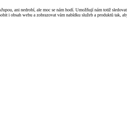
řupou, ani nedrobí, ale moc se nám hodí. Umožňují nám totiž sledovat
t i obsah webu a zobrazovat vám nabídku služeb a produktů tak, abyst