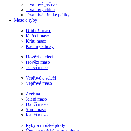
Trvanlivé pečivo
Trvanlivý chléb
Trvanlivé křehké plátky
Maso a ryby
Drůbeží maso
Kuřecí maso
Krůtí maso
Kachny a husy
Hovězí a telecí
Hovězí maso
Telecí maso
Vepřové a selečí
Vepřové maso
Zvěřina
Jelení maso
Dančí maso
Srnčí maso
Kančí maso
Ryby a mořské plody
Čerstvé mořské ryby a plody