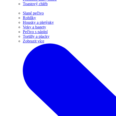
Toastový chléb
Slané pečivo
Rohlíky
Housky a pletýnky
Veky a bagety
Pečivo s náplní
Tortilly a placky
Zobrazit více