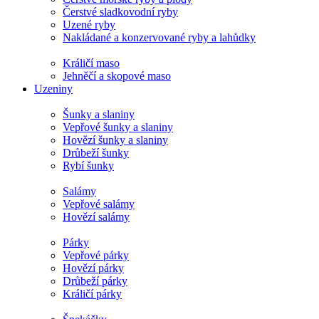
Čerstvé sladkovodní ryby
Uzené ryby
Nakládané a konzervované ryby a lahůdky
Králičí maso
Jehněčí a skopové maso
Uzeniny
Šunky a slaniny
Vepřové šunky a slaniny
Hovězí šunky a slaniny
Drůbeží šunky
Rybí šunky
Salámy
Vepřové salámy
Hovězí salámy
Párky
Vepřové párky
Hovězí párky
Drůbeží párky
Králičí párky