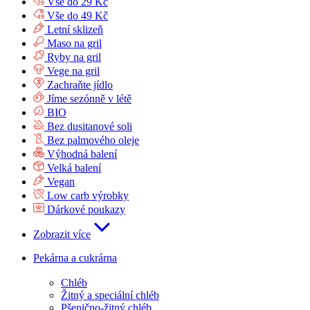
Vše do 29 Kč
Vše do 49 Kč
Letní sklizeň
Maso na gril
Ryby na gril
Vege na gril
Zachraňte jídlo
Jíme sezónně v létě
BIO
Bez dusitanové soli
Bez palmového oleje
Výhodná balení
Velká balení
Vegan
Low carb výrobky
Dárkové poukazy
Zobrazit více
Pekárna a cukrárna
Chléb
Žitný a speciální chléb
Pšenično-žitný chléb