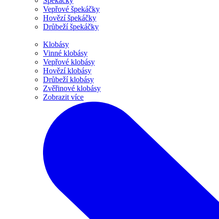
Špekáčky
Vepřové špekáčky
Hovězí špekáčky
Drůbeží špekáčky
Klobásy
Vinné klobásy
Vepřové klobásy
Hovězí klobásy
Drůbeží klobásy
Zvěřinové klobásy
Zobrazit více