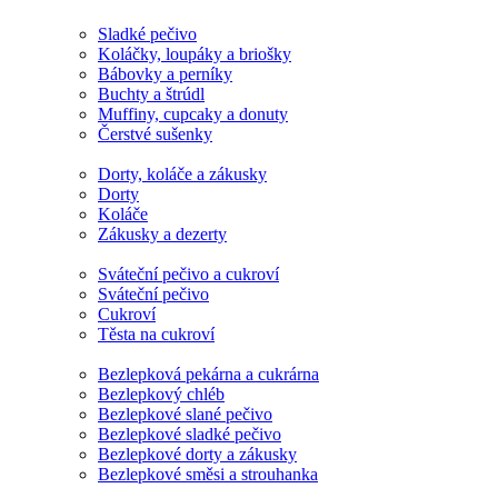
Sladké pečivo
Koláčky, loupáky a briošky
Bábovky a perníky
Buchty a štrúdl
Muffiny, cupcaky a donuty
Čerstvé sušenky
Dorty, koláče a zákusky
Dorty
Koláče
Zákusky a dezerty
Sváteční pečivo a cukroví
Sváteční pečivo
Cukroví
Těsta na cukroví
Bezlepková pekárna a cukrárna
Bezlepkový chléb
Bezlepkové slané pečivo
Bezlepkové sladké pečivo
Bezlepkové dorty a zákusky
Bezlepkové směsi a strouhanka