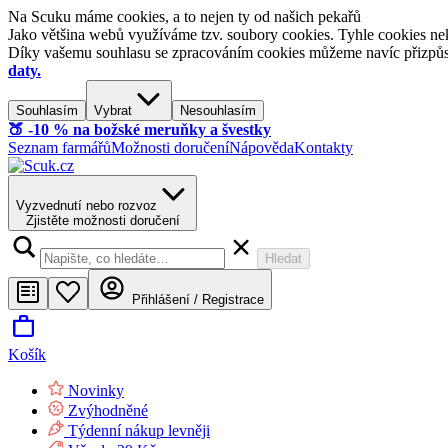
Na Scuku máme cookies, a to nejen ty od našich pekařů
Jako většina webů využíváme tzv. soubory cookies. Tyhle cookies nek
Díky vašemu souhlasu se zpracováním cookies můžeme navíc přizpůsobi
daty.
Souhlasím
Vybrat
Nesouhlasím
🍑​ -10 % na božské meruňky a švestky
Seznam farmářů
Možnosti doručení
Nápověda
Kontakty
Vyzvednutí nebo rozvoz
Zjistěte možnosti doručení
Hledat
Přihlášení / Registrace
Košík
Novinky
Zvýhodněné
Týdenní nákup levněji