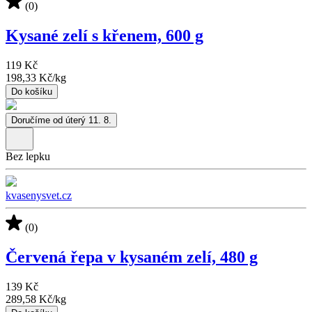
(0)
Kysané zelí s křenem, 600 g
119 Kč
198,33 Kč
/
kg
Do košíku
Doručíme od úterý 11. 8.
Bez lepku
kvasenysvet.cz
(0)
Červená řepa v kysaném zelí, 480 g
139 Kč
289,58 Kč
/
kg