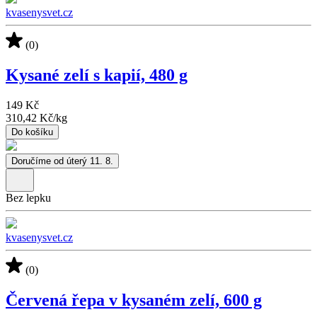
kvasenysvet.cz
(0)
Kysané zelí s kapií, 480 g
149 Kč
310,42 Kč
/
kg
Do košíku
Doručíme od úterý 11. 8.
Bez lepku
kvasenysvet.cz
(0)
Červená řepa v kysaném zelí, 600 g