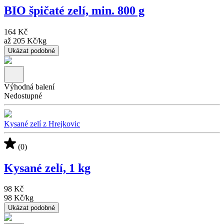
BIO špičaté zelí, min. 800 g
164 Kč
až
205 Kč
/
kg
Ukázat podobné
Výhodná balení
Nedostupné
Kysané zelí z Hrejkovic
(0)
Kysané zelí, 1 kg
98 Kč
98 Kč
/
kg
Ukázat podobné