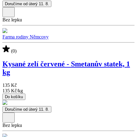
Doručíme od úterý 11. 8.
Bez lepku
Farma rodiny Němcovy
(0)
Kysané zelí červené - Smetanův statek, 1
kg
135 Kč
135 Kč
/
kg
Do košíku
Doručíme od úterý 11. 8.
Bez lepku