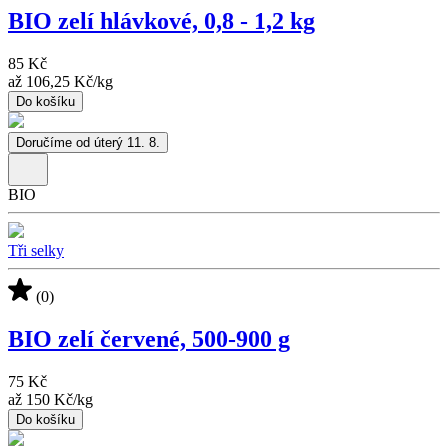
BIO zelí hlávkové, 0,8 - 1,2 kg
85 Kč
až
106,25 Kč
/
kg
Do košíku
Doručíme od úterý 11. 8.
BIO
Tři selky
(0)
BIO zelí červené, 500-900 g
75 Kč
až
150 Kč
/
kg
Do košíku