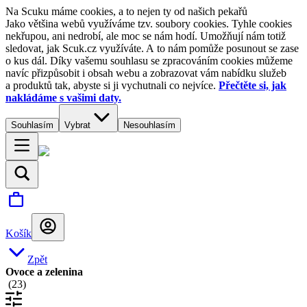
Na Scuku máme cookies, a to nejen ty od našich pekařů
Jako většina webů využíváme tzv. soubory cookies. Tyhle cookies
nekřupou, ani nedrobí, ale moc se nám hodí. Umožňují nám totiž
sledovat, jak Scuk.cz využíváte. A to nám pomůže posunout se zase
o kus dál. Díky vašemu souhlasu se zpracováním cookies můžeme
navíc přizpůsobit i obsah webu a zobrazovat vám nabídku služeb
a produktů tak, abyste si ji vychutnali co nejvíce.
Přečtěte si, jak
nakládáme s vašimi daty.
Souhlasím
Vybrat
Nesouhlasím
Košík
Zpět
Ovoce a zelenina
(
23
)