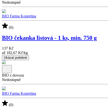
Nedostupné
BIO Farma Kopretina
(0)
BIO čekanka listová - 1 ks, min. 750 g
137 Kč
až
182,67 Kč
/
kg
Ukázat podobné
BIO z dovozu
Nedostupné
BIO Farma Kopretina
(0)