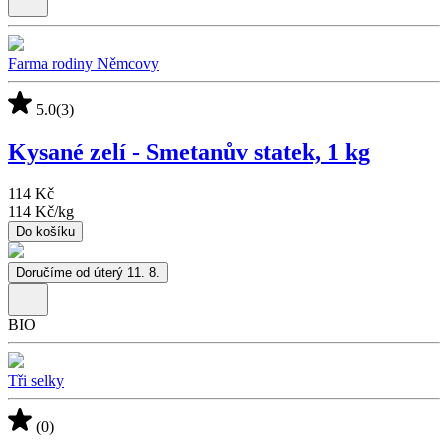
Farma rodiny Němcovy
5.0
(3)
Kysané zelí - Smetanův statek, 1 kg
114 Kč
114 Kč
/
kg
Do košíku
Doručíme od úterý 11. 8.
BIO
Tři selky
(0)