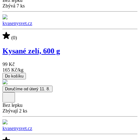
Bez lepku
Zbývá 7 ks
kvasenysvet.cz
(0)
Kysané zelí, 600 g
99 Kč
165 Kč
/
kg
Do košíku
Doručíme od úterý 11. 8.
Bez lepku
Zbývají 2 ks
kvasenysvet.cz