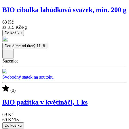
BIO cibulka lahůdková svazek, min. 200 g
63 Kč
až
315 Kč
/
kg
Do košíku
Doručíme od úterý 11. 8.
Sazenice
Svobodný statek na soutoku
(0)
BIO pažitka v květináči, 1 ks
69 Kč
69 Kč
/
ks
Do košíku