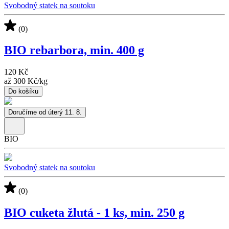
Svobodný statek na soutoku
(0)
BIO rebarbora, min. 400 g
120 Kč
až
300 Kč
/
kg
Do košíku
Doručíme od úterý 11. 8.
BIO
Svobodný statek na soutoku
(0)
BIO cuketa žlutá - 1 ks, min. 250 g