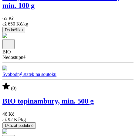
min. 100 g
65 Kč
až
650 Kč
/
kg
Do košíku
BIO
Nedostupné
Svobodný statek na soutoku
(0)
BIO topinambury, min. 500 g
46 Kč
až
92 Kč
/
kg
Ukázat podobné