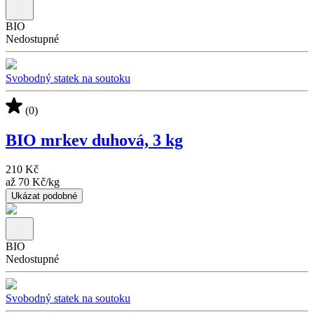
BIO
Nedostupné
Svobodný statek na soutoku
(0)
BIO mrkev duhová, 3 kg
210 Kč
až
70 Kč
/
kg
Ukázat podobné
BIO
Nedostupné
Svobodný statek na soutoku