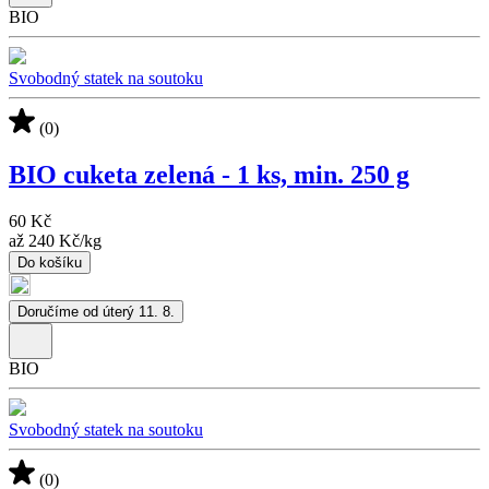
BIO
Svobodný statek na soutoku
(0)
BIO cuketa zelená - 1 ks, min. 250 g
60 Kč
až
240 Kč
/
kg
Do košíku
Doručíme od úterý 11. 8.
BIO
Svobodný statek na soutoku
(0)