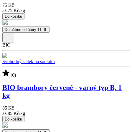
75 Kč
až
75 Kč
/
kg
Do košíku
Doručíme od úterý 11. 8.
BIO
Svobodný statek na soutoku
(0)
BIO brambory červené - varný typ B, 1
kg
85 Kč
až
85 Kč
/
kg
Do košíku