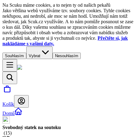
Na Scuku máme cookies, a to nejen ty od našich pekařů
Jako většina webů využíváme tzv. soubory cookies. Tyhle cookies
nekřupou, ani nedrobí, ale moc se nám hodí. Umožňují nám totiž
sledovat, jak Scuk.cz využíváte. A to nám pomůže posunout se zase
o kus dál. Díky vašemu souhlasu se zpracováním cookies můžeme
navíc přizpůsobit i obsah webu a zobrazovat vám nabídku služeb
a produktů tak, abyste si ji vychutnali co nejvíce.
Přečtěte si, jak
nakládáme s vašimi daty.
Souhlasím
Vybrat
Nesouhlasím
Košík
Domů
Svobodný statek na soutoku
(
15
)