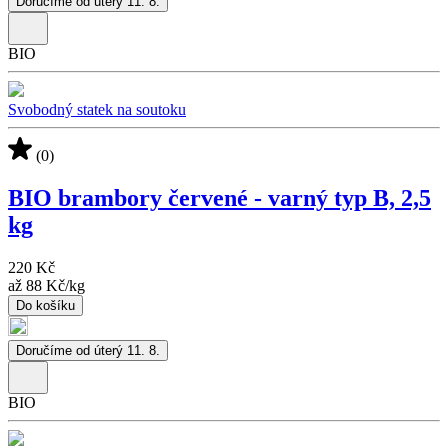
Doručíme od úterý 11. 8.
BIO
Svobodný statek na soutoku
(0)
BIO brambory červené - varný typ B, 2,5
kg
220 Kč
až
88 Kč
/
kg
Do košíku
Doručíme od úterý 11. 8.
BIO