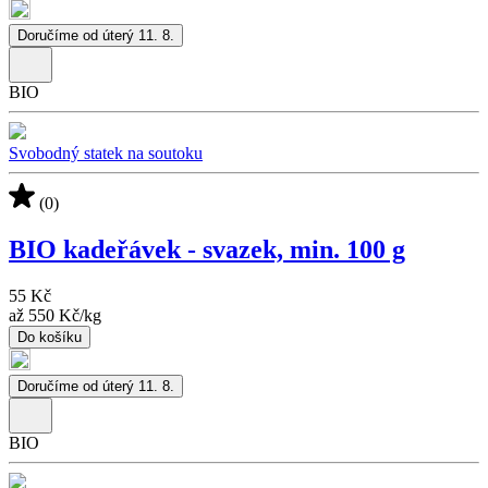
Doručíme od úterý 11. 8.
BIO
Svobodný statek na soutoku
(0)
BIO kadeřávek - svazek, min. 100 g
55 Kč
až
550 Kč
/
kg
Do košíku
Doručíme od úterý 11. 8.
BIO