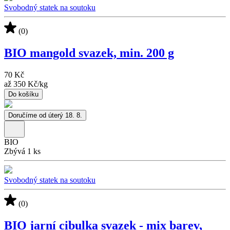
Svobodný statek na soutoku
(0)
BIO mangold svazek, min. 200 g
70 Kč
až
350 Kč
/
kg
Do košíku
Doručíme od úterý 18. 8.
BIO
Zbývá 1 ks
Svobodný statek na soutoku
(0)
BIO jarní cibulka svazek - mix barev,