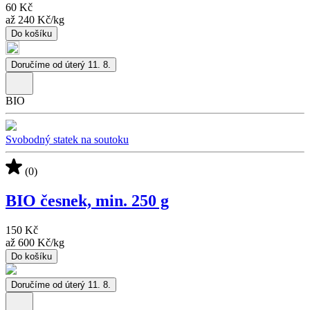
60 Kč
až
240 Kč
/
kg
Do košíku
Doručíme od úterý 11. 8.
BIO
Svobodný statek na soutoku
(0)
BIO česnek, min. 250 g
150 Kč
až
600 Kč
/
kg
Do košíku
Doručíme od úterý 11. 8.