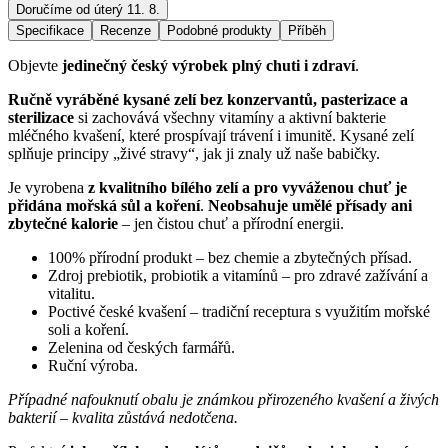
Doručíme od úterý 11. 8.
Specifikace
Recenze
Podobné produkty
Příběh
Objevte
jedinečný český výrobek plný chuti i zdraví
.
Ručně vyráběné kysané zelí bez konzervantů, pasterizace a
sterilizace
si zachovává všechny vitamíny a aktivní bakterie
mléčného kvašení, které prospívají trávení i imunitě. Kysané zelí
splňuje principy „živé stravy“, jak ji znaly už naše babičky.
Je vyrobena
z kvalitního bílého zelí a pro vyváženou chuť je
přidána mořská sůl a koření
.
Neobsahuje umělé přísady ani
zbytečné kalorie
– jen čistou chuť a přírodní energii.
100% přírodní produkt – bez chemie a zbytečných přísad.
Zdroj prebiotik, probiotik a vitamínů – pro zdravé zažívání a
vitalitu.
Poctivé české kvašení – tradiční receptura s využitím mořské
soli a koření.
Zelenina od českých farmářů.
Ruční výroba.
Případné nafouknutí obalu je známkou přirozeného kvašení a živých
bakterií – kvalita zůstává nedotčena.