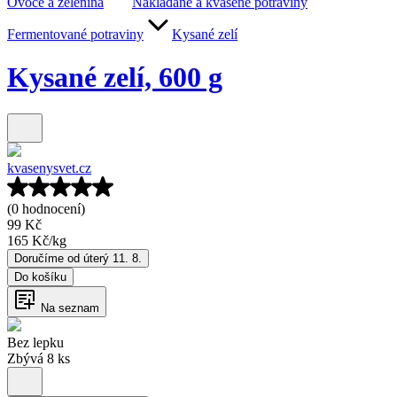
Ovoce a zelenina
Nakládané a kvašené potraviny
Fermentované potraviny
Kysané zelí
Kysané zelí, 600 g
kvasenysvet.cz
(0 hodnocení)
99 Kč
165 Kč
/
kg
Doručíme od úterý 11. 8.
Do košíku
Na seznam
Bez lepku
Zbývá 8 ks