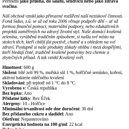
Perfektní
jako příloha, do salátů, sendvičů nebo jako zdravá
svačina
.
Náš obchod vznikl jako přirozené rozšíření naší neziskové činnosti.
Fond Sidus, z.ú. se už od roku 2006 věnuje podpoře dětí – ať už
formou finanční pomoci, materiální podpory, nebo edukativních
projektů zaměřených na zdravý životní styl. Naše domácí kvašená
zelenina, vyráběná tradičním způsobem, si našla své místo na
stolech těch, kteří chtějí jíst poctivě, chutně a s ohledem na své
zdraví. Postupně si naše produkty získaly oblibu i mezi dospělými,
kteří hledají čisté, tradičně kvašené potraviny bez chemie a
zbytečných přísad. A tak vznikl Kvašený svět.
Hmotnost
:
600
g
Složení
:
bílé zelí 99 %, mořská sůl 1 %, hořčičné semínko, koření,
aktivní bakterie mléčného kvašení
Skladování
:
při teplotě od 1 °C do 8 °C.
Vyrobeno v
:
Česká republika
Bez lepku
:
Ano
Přídatné látky
:
Bez Éček
Alergeny
:
10 - Hořčice
Minimální trvanlivost ode dne doručení
:
30 dní
Bez přidaného cukru a sladidel
:
Ano
Ošetření
:
Nepasterováno
Energetická hodnota na 100 g/ml
:
22
kcal