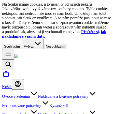
Na Scuku máme cookies, a to nejen ty od našich pekařů
Jako většina webů využíváme tzv. soubory cookies. Tyhle cookies
nekřupou, ani nedrobí, ale moc se nám hodí. Umožňují nám totiž
sledovat, jak Scuk.cz využíváte. A to nám pomůže posunout se zase
o kus dál. Díky vašemu souhlasu se zpracováním cookies můžeme
navíc přizpůsobit i obsah webu a zobrazovat vám nabídku služeb
a produktů tak, abyste si ji vychutnali co nejvíce.
Přečtěte si, jak
nakládáme s vašimi daty.
Souhlasím
Vybrat
Nesouhlasím
Košík
Ovoce a zelenina
Nakládané a kvašené potraviny
Fermentované potraviny
Kysané zelí