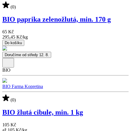
(0)
BIO paprika zelenožlutá, min. 170 g
65 Kč
295,45 Kč
/
kg
Do košíku
Doručíme od středy 12. 8.
BIO
BIO Farma Kopretina
(0)
BIO žlutá cibule, min. 1 kg
105 Kč
až
105 Kč
/
kg