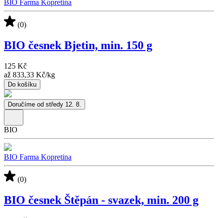
BIO Farma Kopretina
(0)
BIO česnek Bjetin, min. 150 g
125 Kč
až
833,33 Kč
/
kg
Do košíku
Doručíme od středy 12. 8.
BIO
BIO Farma Kopretina
(0)
BIO česnek Štěpán - svazek, min. 200 g