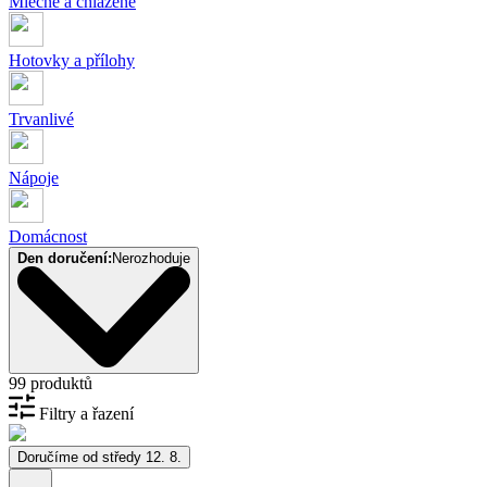
Mléčné a chlazené
Hotovky a přílohy
Trvanlivé
Nápoje
Domácnost
Den doručení:
Nerozhoduje
99 produktů
Filtry a řazení
Doručíme od středy 12. 8.