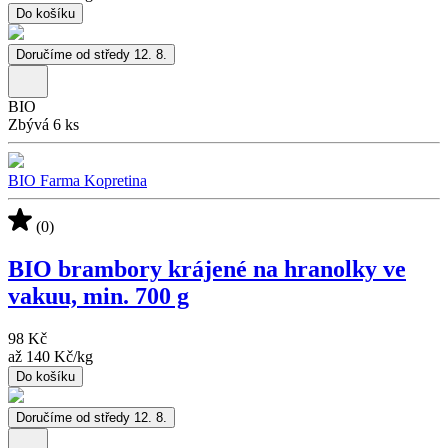
Do košíku
Doručíme od středy 12. 8.
BIO
Zbývá 6 ks
BIO Farma Kopretina
(0)
BIO brambory krájené na hranolky ve
vakuu, min. 700 g
98 Kč
až
140 Kč
/
kg
Do košíku
Doručíme od středy 12. 8.