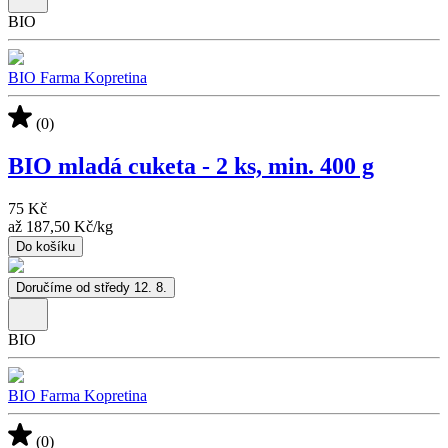
BIO
BIO Farma Kopretina
(0)
BIO mladá cuketa - 2 ks, min. 400 g
75 Kč
až
187,50 Kč
/
kg
Do košíku
Doručíme od středy 12. 8.
BIO
BIO Farma Kopretina
(0)