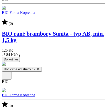
BIO Farma Kopretina
(0)
BIO rané brambory Sunita - typ AB, min.
1,5 kg
126 Kč
až
84 Kč
/
kg
Do košíku
Doručíme od středy 12. 8.
BIO
BIO Farma Kopretina
(0)