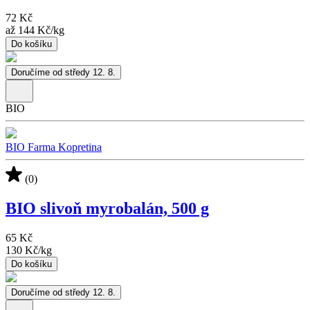
72 Kč
až
144 Kč
/
kg
Do košíku
Doručíme od středy 12. 8.
BIO
BIO Farma Kopretina
(0)
BIO slivoň myrobalán, 500 g
65 Kč
130 Kč
/
kg
Do košíku
Doručíme od středy 12. 8.