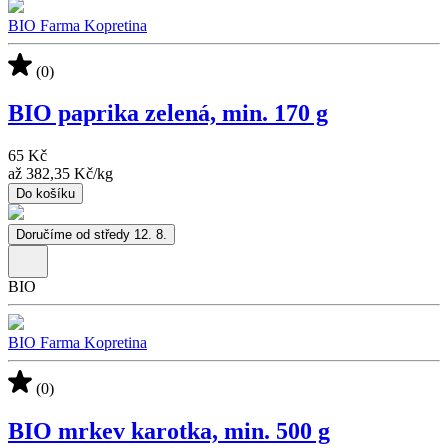
BIO Farma Kopretina
(0)
BIO paprika zelená, min. 170 g
65 Kč
až
382,35 Kč
/
kg
Do košíku
Doručíme od středy 12. 8.
BIO
BIO Farma Kopretina
(0)
BIO mrkev karotka, min. 500 g