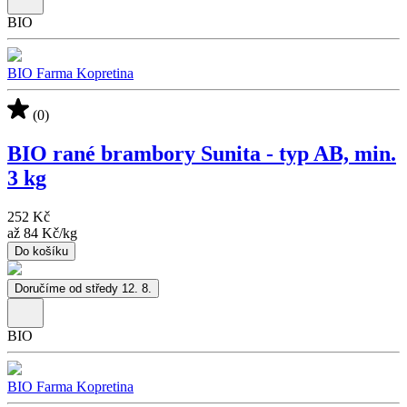
BIO
BIO Farma Kopretina
(0)
BIO rané brambory Sunita - typ AB, min.
3 kg
252 Kč
až
84 Kč
/
kg
Do košíku
Doručíme od středy 12. 8.
BIO
BIO Farma Kopretina