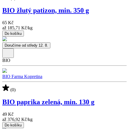
BIO žlutý patizon, min. 350 g
65 Kč
až
185,71 Kč
/
kg
Do košíku
Doručíme od středy 12. 8.
BIO
BIO Farma Kopretina
(0)
BIO paprika zelená, min. 130 g
49 Kč
až
376,92 Kč
/
kg
Do košíku