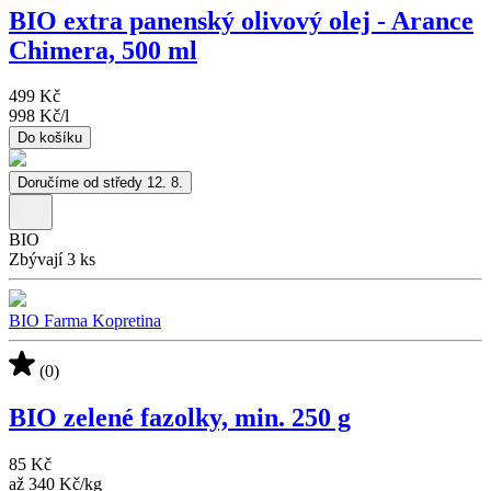
BIO extra panenský olivový olej - Arance
Chimera, 500 ml
499 Kč
998 Kč
/
l
Do košíku
Doručíme od středy 12. 8.
BIO
Zbývají 3 ks
BIO Farma Kopretina
(0)
BIO zelené fazolky, min. 250 g
85 Kč
až
340 Kč
/
kg