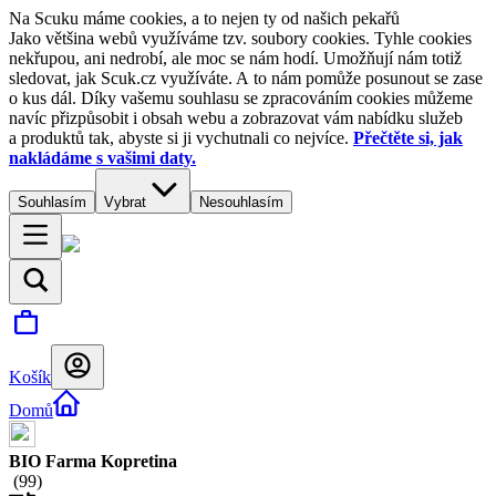
Na Scuku máme cookies, a to nejen ty od našich pekařů
Jako většina webů využíváme tzv. soubory cookies. Tyhle cookies
nekřupou, ani nedrobí, ale moc se nám hodí. Umožňují nám totiž
sledovat, jak Scuk.cz využíváte. A to nám pomůže posunout se zase
o kus dál. Díky vašemu souhlasu se zpracováním cookies můžeme
navíc přizpůsobit i obsah webu a zobrazovat vám nabídku služeb
a produktů tak, abyste si ji vychutnali co nejvíce.
Přečtěte si, jak
nakládáme s vašimi daty.
Souhlasím
Vybrat
Nesouhlasím
Košík
Domů
BIO Farma Kopretina
(
99
)