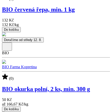
BIO červená řepa, min. 1 kg
132 Kč
132 Kč
/
kg
Do košíku
Doručíme od středy 12. 8.
BIO
BIO Farma Kopretina
(0)
BIO okurka polní, 2 ks, min. 300 g
50 Kč
až
166,67 Kč
/
kg
Do košíku