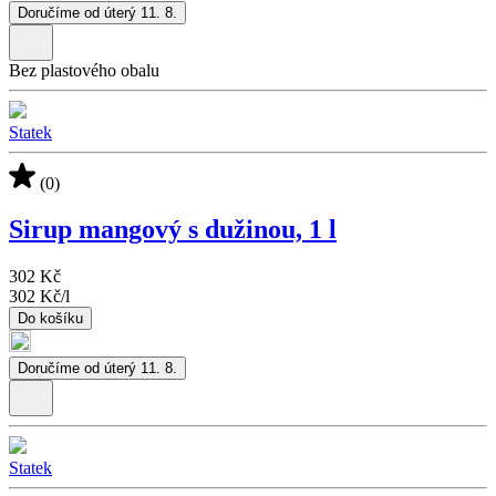
Doručíme od úterý 11. 8.
Bez plastového obalu
Statek
(0)
Sirup mangový s dužinou, 1 l
302 Kč
302 Kč
/
l
Do košíku
Doručíme od úterý 11. 8.
Statek