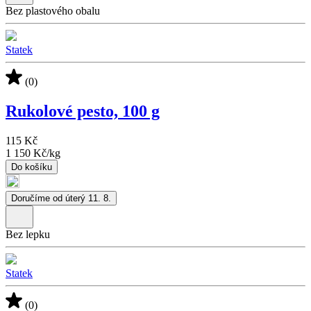
Bez plastového obalu
Statek
(0)
Rukolové pesto, 100 g
115 Kč
1 150 Kč
/
kg
Do košíku
Doručíme od úterý 11. 8.
Bez lepku
Statek
(0)