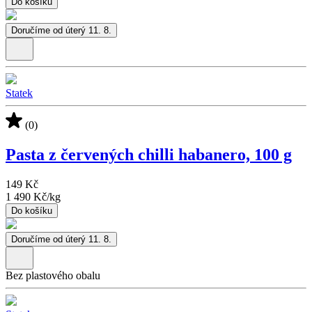
Do košíku
Doručíme od úterý 11. 8.
Statek
(0)
Pasta z červených chilli habanero, 100 g
149 Kč
1 490 Kč
/
kg
Do košíku
Doručíme od úterý 11. 8.
Bez plastového obalu