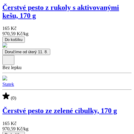
Čerstvé pesto z rukoly s aktivovanými
kešu, 170 g
165 Kč
970,59 Kč
/
kg
Do košíku
Doručíme od úterý 11. 8.
Bez lepku
Statek
(0)
Čerstvé pesto ze zelené cibulky, 170 g
165 Kč
970,59 Kč
/
kg