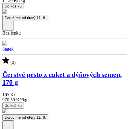
1 150 Kč
/
kg
Do košíku
Doručíme od úterý 11. 8.
Bez lepku
Statek
(0)
Čerstvé pesto z cuket a dýňových semen,
170 g
165 Kč
970,59 Kč
/
kg
Do košíku
Doručíme od úterý 11. 8.