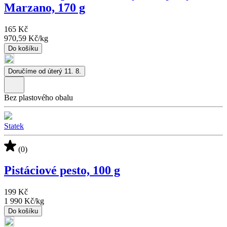
Marzano, 170 g
165 Kč
970,59 Kč
/
kg
Do košíku
Doručíme od úterý 11. 8.
Bez plastového obalu
Statek
(0)
Pistáciové pesto, 100 g
199 Kč
1 990 Kč
/
kg
Do košíku