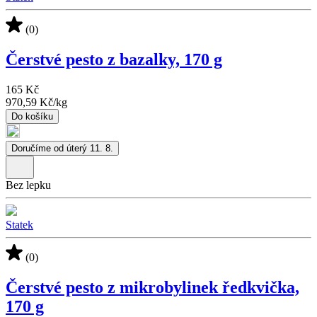
(0)
Čerstvé pesto z bazalky, 170 g
165 Kč
970,59 Kč
/
kg
Do košíku
Doručíme od úterý 11. 8.
Bez lepku
Statek
(0)
Čerstvé pesto z mikrobylinek ředkvička,
170 g