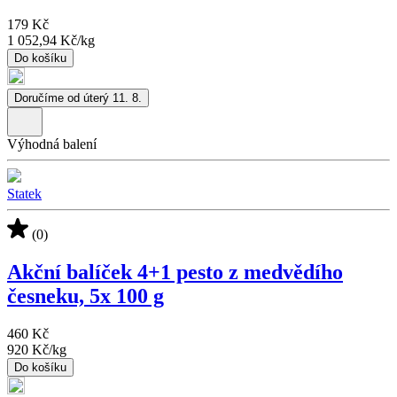
179 Kč
1 052,94 Kč
/
kg
Do košíku
Doručíme od úterý 11. 8.
Výhodná balení
Statek
(0)
Akční balíček 4+1 pesto z medvědího
česneku, 5x 100 g
460 Kč
920 Kč
/
kg
Do košíku