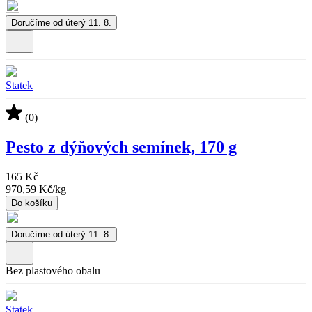
Doručíme od úterý 11. 8.
Statek
(0)
Pesto z dýňových semínek, 170 g
165 Kč
970,59 Kč
/
kg
Do košíku
Doručíme od úterý 11. 8.
Bez plastového obalu
Statek