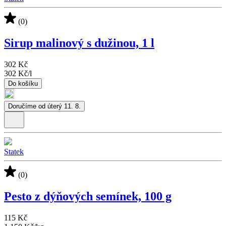
(0)
Sirup malinový s dužinou, 1 l
302 Kč
302 Kč
/
l
Do košíku
Doručíme od úterý 11. 8.
Statek
(0)
Pesto z dýňových semínek, 100 g
115 Kč