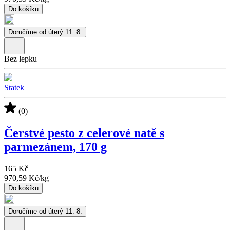
Do košíku
Doručíme od úterý 11. 8.
Bez lepku
Statek
(0)
Čerstvé pesto z celerové natě s
parmezánem, 170 g
165 Kč
970,59 Kč
/
kg
Do košíku
Doručíme od úterý 11. 8.