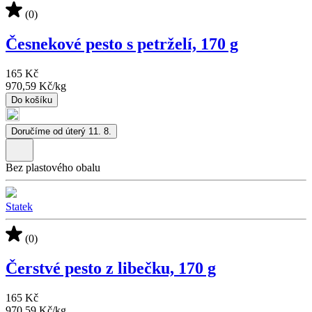
(0)
Česnekové pesto s petrželí, 170 g
165 Kč
970,59 Kč
/
kg
Do košíku
Doručíme od úterý 11. 8.
Bez plastového obalu
Statek
(0)
Čerstvé pesto z libečku, 170 g
165 Kč
970,59 Kč
/
kg