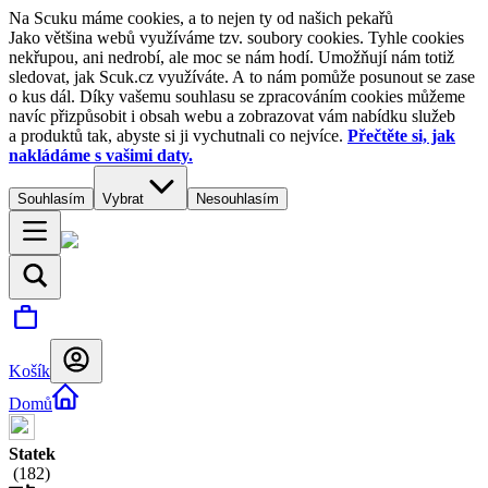
Na Scuku máme cookies, a to nejen ty od našich pekařů
Jako většina webů využíváme tzv. soubory cookies. Tyhle cookies
nekřupou, ani nedrobí, ale moc se nám hodí. Umožňují nám totiž
sledovat, jak Scuk.cz využíváte. A to nám pomůže posunout se zase
o kus dál. Díky vašemu souhlasu se zpracováním cookies můžeme
navíc přizpůsobit i obsah webu a zobrazovat vám nabídku služeb
a produktů tak, abyste si ji vychutnali co nejvíce.
Přečtěte si, jak
nakládáme s vašimi daty.
Souhlasím
Vybrat
Nesouhlasím
Košík
Domů
Statek
(
182
)