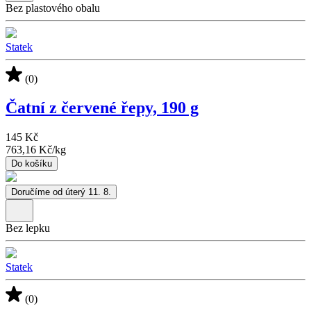
Bez plastového obalu
Statek
(0)
Čatní z červené řepy, 190 g
145 Kč
763,16 Kč
/
kg
Do košíku
Doručíme od úterý 11. 8.
Bez lepku
Statek
(0)