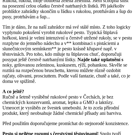
Rukola, rukola, moje oblíbená zelená zelenina. Jsem schopná sníst
na posezení celou ošatku čerstvě natrhaných lístků. Při jakékoliv
prohlídce zahrádky skončím u řádku s rukolou, protrhávám a šup do
pusy, protrhávám a šup...
Tím je dáno, že na naší zahrádce má své stálé místo. Z toho logicky
vyplynulo pokušení vyrobit rukolové pesto. Typická štiplavá
hořkost, která je velmi intenzivní u čerstvě utržené rukoly, se v pestu
rozplyne do jemného nádechu a v** kombinaci s pistáciemi a
slunečnicovým semínkem** je pesto krásně křupavé např. v
těstovinách. Pro toho, kdo miluje tu štiplavou chuť, doporučuji
posypat ještě čerstvě natrhanými lístky.
Najde také uplatnění s
noky, grilovanou zeleninou, kuskusem, rýží, pohankou. Skvěle se
roztírá na rozpečenou bruschettu, kterou můžete různě ozdobit
rajčaty, olivami, prosciuttem. Podle vaší fantazie, chutě a také, co je
doma ve spižírně.
A co ještě?
Ručně a šetrně vyráběné rukolové pesto v Čechách, je bez
chemických konzervantů, aromat, lepku a GMO a laktózy.
Umeocet je vyráběn ze švestek umeboshi. Je to zcela přírodní
produkt, který neobsahuje žádné chemické přísady ani barviva.
Před použitím doporučujeme promíchat do stejnorodé konzistence.
Pesto si nejlépe rozumí s čerstvými těstovinami!
Spolu tvoří