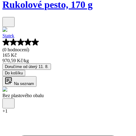
Rukolové pesto, 170 g
Statek
(0 hodnocení)
165 Kč
970,59 Kč
/
kg
Doručíme od úterý 11. 8.
Do košíku
Na seznam
Bez plastového obalu
+
1