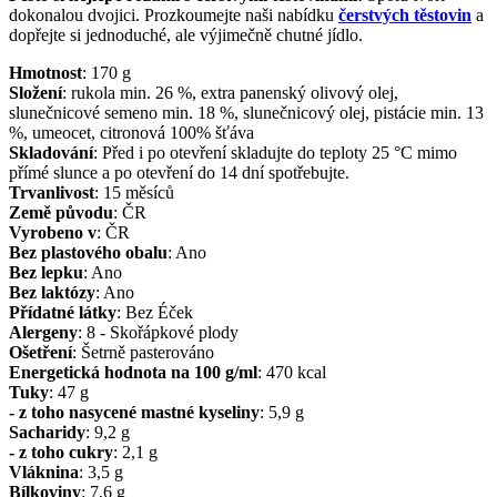
dokonalou dvojici. Prozkoumejte naši nabídku
čerstvých těstovin
a
dopřejte si jednoduché, ale výjimečně chutné jídlo.
Hmotnost
:
170
g
Složení
:
rukola min. 26 %, extra panenský olivový olej,
slunečnicové semeno min. 18 %, slunečnicový olej, pistácie min. 13
%, umeocet, citronová 100% šťáva
Skladování
:
Před i po otevření skladujte do teploty 25 °C mimo
přímé slunce a po otevření do 14 dní spotřebujte.
Trvanlivost
:
15 měsíců
Země původu
:
ČR
Vyrobeno v
:
ČR
Bez plastového obalu
:
Ano
Bez lepku
:
Ano
Bez laktózy
:
Ano
Přídatné látky
:
Bez Éček
Alergeny
:
8 - Skořápkové plody
Ošetření
:
Šetrně pasterováno
Energetická hodnota na 100 g/ml
:
470
kcal
Tuky
:
47
g
- z toho nasycené mastné kyseliny
:
5,9
g
Sacharidy
:
9,2
g
- z toho cukry
:
2,1
g
Vláknina
:
3,5
g
Bílkoviny
:
7,6
g