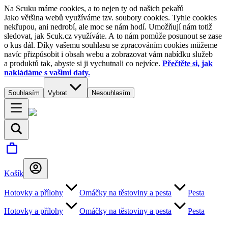
Na Scuku máme cookies, a to nejen ty od našich pekařů
Jako většina webů využíváme tzv. soubory cookies. Tyhle cookies
nekřupou, ani nedrobí, ale moc se nám hodí. Umožňují nám totiž
sledovat, jak Scuk.cz využíváte. A to nám pomůže posunout se zase
o kus dál. Díky vašemu souhlasu se zpracováním cookies můžeme
navíc přizpůsobit i obsah webu a zobrazovat vám nabídku služeb
a produktů tak, abyste si ji vychutnali co nejvíce.
Přečtěte si, jak
nakládáme s vašimi daty.
Souhlasím
Vybrat
Nesouhlasím
Košík
Hotovky a přílohy
Omáčky na těstoviny a pesta
Pesta
Hotovky a přílohy
Omáčky na těstoviny a pesta
Pesta