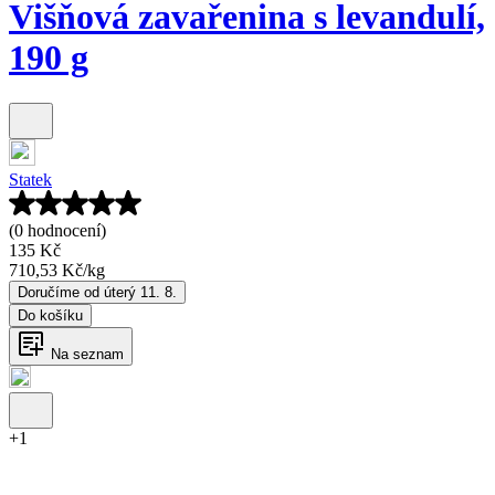
Višňová zavařenina s levandulí,
190 g
Statek
(0 hodnocení)
135 Kč
710,53 Kč
/
kg
Doručíme od úterý 11. 8.
Do košíku
Na seznam
+
1