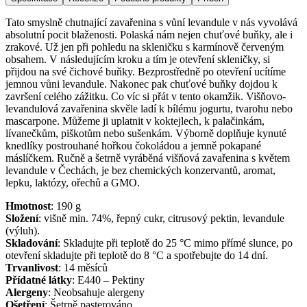
Tato smyslně chutnající zavařenina s vůní levandule v nás vyvolává
absolutní pocit blaženosti. Polaská nám nejen chuťové buňky, ale i
zrakové. Už jen při pohledu na skleničku s karmínově červeným
obsahem. V následujícím kroku a tím je otevření skleničky, si
přijdou na své čichové buňky. Bezprostředně po otevření ucítíme
jemnou vůni levandule. Nakonec pak chuťové buňky dojdou k
završení celého zážitku. Co víc si přát v tento okamžik. Višňovo-
levandulová zavařenina skvěle ladí k bílému jogurtu, tvarohu nebo
mascarpone. Můžeme ji uplatnit v koktejlech, k palačinkám,
lívanečkům, piškotům nebo sušenkám. Výborně doplňuje kynuté
knedlíky postrouhané hořkou čokoládou a jemně pokapané
máslíčkem. Ručně a šetrně vyráběná višňová zavařenina s květem
levandule v Čechách, je bez chemických konzervantů, aromat,
lepku, laktózy, ořechů a GMO.
Hmotnost
:
190
g
Složení
:
višně min. 74%, řepný cukr, citrusový pektin, levandule
(výluh).
Skladování
:
Skladujte při teplotě do 25 °C mimo přímé slunce, po
otevření skladujte při teplotě do 8 °C a spotřebujte do 14 dní.
Trvanlivost
:
14 měsíců
Přídatné látky
:
E440 – Pektiny
Alergeny
:
Neobsahuje alergeny
Ošetření
:
Šetrně pasterováno