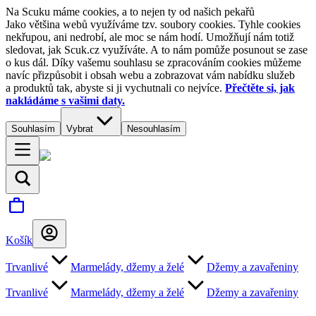
Na Scuku máme cookies, a to nejen ty od našich pekařů
Jako většina webů využíváme tzv. soubory cookies. Tyhle cookies
nekřupou, ani nedrobí, ale moc se nám hodí. Umožňují nám totiž
sledovat, jak Scuk.cz využíváte. A to nám pomůže posunout se zase
o kus dál. Díky vašemu souhlasu se zpracováním cookies můžeme
navíc přizpůsobit i obsah webu a zobrazovat vám nabídku služeb
a produktů tak, abyste si ji vychutnali co nejvíce.
Přečtěte si, jak
nakládáme s vašimi daty.
Souhlasím
Vybrat
Nesouhlasím
Košík
Trvanlivé
Marmelády, džemy a želé
Džemy a zavařeniny
Trvanlivé
Marmelády, džemy a želé
Džemy a zavařeniny