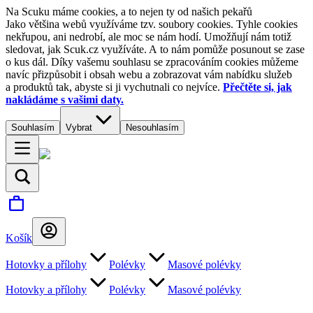
Na Scuku máme cookies, a to nejen ty od našich pekařů
Jako většina webů využíváme tzv. soubory cookies. Tyhle cookies
nekřupou, ani nedrobí, ale moc se nám hodí. Umožňují nám totiž
sledovat, jak Scuk.cz využíváte. A to nám pomůže posunout se zase
o kus dál. Díky vašemu souhlasu se zpracováním cookies můžeme
navíc přizpůsobit i obsah webu a zobrazovat vám nabídku služeb
a produktů tak, abyste si ji vychutnali co nejvíce.
Přečtěte si, jak
nakládáme s vašimi daty.
Souhlasím
Vybrat
Nesouhlasím
Košík
Hotovky a přílohy
Polévky
Masové polévky
Hotovky a přílohy
Polévky
Masové polévky