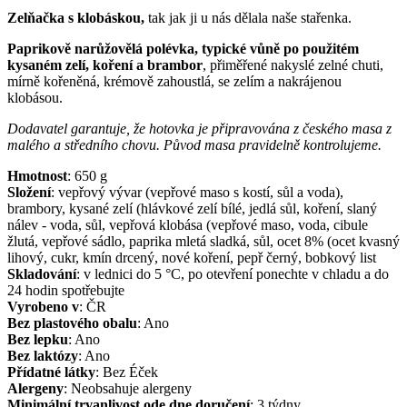
Zelňačka s klobáskou,
tak jak ji u nás dělala naše stařenka.
Paprikově narůžovělá polévka, typické vůně po použitém
kysaném zelí, koření a brambor
, přiměřené nakyslé zelné chuti,
mírně kořeněná, krémově zahoustlá, se zelím a nakrájenou
klobásou.
Dodavatel garantuje, že hotovka je připravována z českého masa z
malého a středního chovu. Původ masa pravidelně kontrolujeme.
Hmotnost
:
650
g
Složení
:
vepřový vývar (vepřové maso s kostí, sůl a voda),
brambory, kysané zelí (hlávkové zelí bílé, jedlá sůl, koření, slaný
nálev - voda, sůl, vepřová klobása (vepřové maso, voda, cibule
žlutá, vepřové sádlo, paprika mletá sladká, sůl, ocet 8% (ocet kvasný
lihový, cukr, kmín drcený, nové koření, pepř černý, bobkový list
Skladování
:
v lednici do 5 °C, po otevření ponechte v chladu a do
24 hodin spotřebujte
Vyrobeno v
:
ČR
Bez plastového obalu
:
Ano
Bez lepku
:
Ano
Bez laktózy
:
Ano
Přídatné látky
:
Bez Éček
Alergeny
:
Neobsahuje alergeny
Minimální trvanlivost ode dne doručení
:
3 týdny