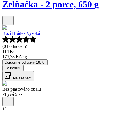
Zelňačka - 2 porce, 650 g
Kozí Hrádek Vysoká
(0 hodnocení)
114 Kč
175,38 Kč
/
kg
Doručíme od úterý 18. 8.
Do košíku
Na seznam
Bez plastového obalu
Zbývá 5 ks
+
1