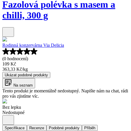
Fazolová polévka s masem a
chilli, 300 g
Rodinná konzervárna Via Delicia
(0 hodnocení)
109 Kč
363,33 Kč
/
kg
Ukázat podobné produkty
Na seznam
Tento produkt je momentálně nedostupný. Napište nám na chat, rádi
pro vás zjistíme víc.
Bez lepku
Nedostupné
Specifikace
Recenze
Podobné produkty
Příběh