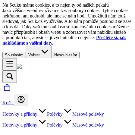
Na Scuku máme cookies, a to nejen ty od našich pekařů
Jako většina webů využíváme tzv. soubory cookies. Tyhle cookies
nekřupou, ani nedrobí, ale moc se nám hodí. Umožňují nám totiž
sledovat, jak Scuk.cz využíváte. A to nám pomůže posunout se zase
o kus dál. Díky vašemu souhlasu se zpracováním cookies můžeme
navíc přizpůsobit i obsah webu a zobrazovat vám nabídku služeb
a produktů tak, abyste si ji vychutnali co nejvíce.
Přečtěte si, jak
nakládáme s vašimi daty.
Souhlasím
Vybrat
Nesouhlasím
Košík
Hotovky a přílohy
Polévky
Masové polévky
Hotovky a přílohy
Polévky
Masové polévky