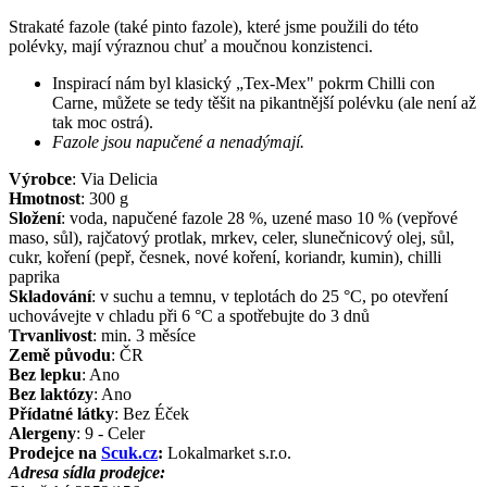
Strakaté fazole (také pinto fazole), které jsme použili do této
polévky, mají výraznou chuť a moučnou konzistenci.
Inspirací nám byl klasický „Tex-Mex" pokrm Chilli con
Carne, můžete se tedy těšit na pikantnější polévku (ale není až
tak moc ostrá).
Fazole jsou napučené a nenadýmají.
Výrobce
:
Via Delicia
Hmotnost
:
300
g
Složení
:
voda, napučené fazole 28 %, uzené maso 10 % (vepřové
maso, sůl), rajčatový protlak, mrkev, celer, slunečnicový olej, sůl,
cukr, koření (pepř, česnek, nové koření, koriandr, kumin), chilli
paprika
Skladování
:
v suchu a temnu, v teplotách do 25 °C, po otevření
uchovávejte v chladu při 6 °C a spotřebujte do 3 dnů
Trvanlivost
:
min. 3 měsíce
Země původu
:
ČR
Bez lepku
:
Ano
Bez laktózy
:
Ano
Přídatné látky
:
Bez Éček
Alergeny
:
9 - Celer
Prodejce na
Scuk.cz
:
Lokalmarket s.r.o.
Adresa sídla prodejce: