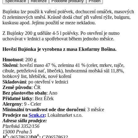
Specifikace
Recenze
Podobné produkty
Příběh
Bujónku lze použít k vaření polévek, dochucení omáček, masových
či zeleninových směsí. Krásně dodá chuť při vaření rýže, bulguru,
kuskusu apod. Jejímu použití se meze nekladou.
Z Bujónky 200 g uděláte 4-5 l polévky. Po otevření je nutno
uchovávat v lednici a spotřebovat během jednoho měsíce.
Hovězí Bujónka je vyrobena z masa Ekofarmy Bošina.
Hmotnost
:
200
g
Složení
:
hovězí maso 47 %, zelenina 41 % (celer, mrkev, rajče,
cibule, petrželová nať, libeček), hrubozrnná mořská sůl 11,8%,
bobkový list, hřebíček, nové koření
Skladování
:
po otevření v lednici
Země původu
:
ČR
Bez plastového obalu
:
Ano
Přídatné látky
:
Bez Éček
Alergeny
:
9 - Celer
Minimální trvanlivost ode dne doručení
:
3 měsíce
Prodejce na
Scuk.cz
:
Lokalmarket s.r.o.
Adresa sídla prodejce:
Plzeňská 3352/156
15000
Praha 5
IČ:
06578632
DIČ:
CZ06578632