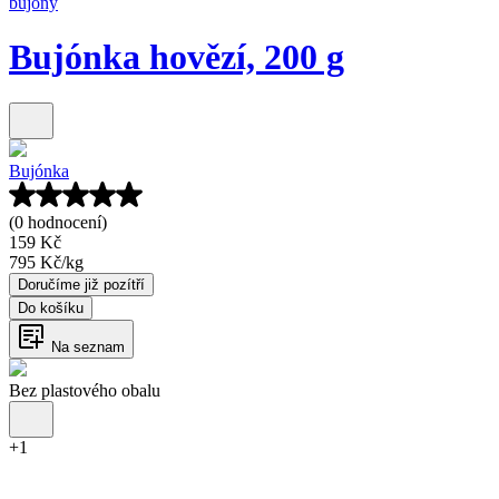
bujóny
Bujónka hovězí, 200 g
Bujónka
(0 hodnocení)
159 Kč
795 Kč
/
kg
Doručíme již pozítří
Do košíku
Na seznam
Bez plastového obalu
+
1