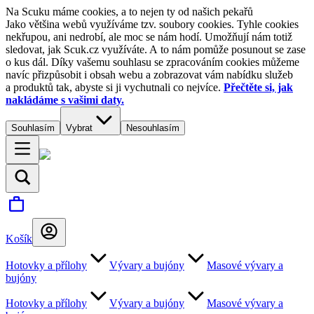
Na Scuku máme cookies, a to nejen ty od našich pekařů
Jako většina webů využíváme tzv. soubory cookies. Tyhle cookies
nekřupou, ani nedrobí, ale moc se nám hodí. Umožňují nám totiž
sledovat, jak Scuk.cz využíváte. A to nám pomůže posunout se zase
o kus dál. Díky vašemu souhlasu se zpracováním cookies můžeme
navíc přizpůsobit i obsah webu a zobrazovat vám nabídku služeb
a produktů tak, abyste si ji vychutnali co nejvíce.
Přečtěte si, jak
nakládáme s vašimi daty.
Souhlasím
Vybrat
Nesouhlasím
Košík
Hotovky a přílohy
Vývary a bujóny
Masové vývary a
bujóny
Hotovky a přílohy
Vývary a bujóny
Masové vývary a