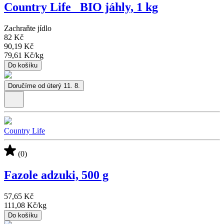
Country Life_ BIO jáhly, 1 kg
Zachraňte jídlo
82 Kč
90,19 Kč
79,61 Kč
/
kg
Do košíku
Doručíme od úterý 11. 8.
Country Life
(0)
Fazole adzuki, 500 g
57,65 Kč
111,08 Kč
/
kg
Do košíku