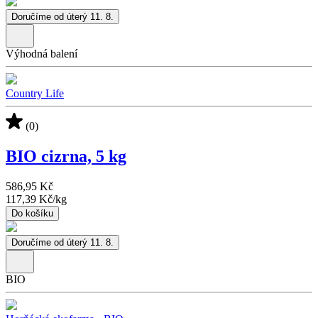
Doručíme od úterý 11. 8.
Výhodná balení
Country Life
(0)
BIO cizrna, 5 kg
586,95 Kč
117,39 Kč
/
kg
Do košíku
Doručíme od úterý 11. 8.
BIO