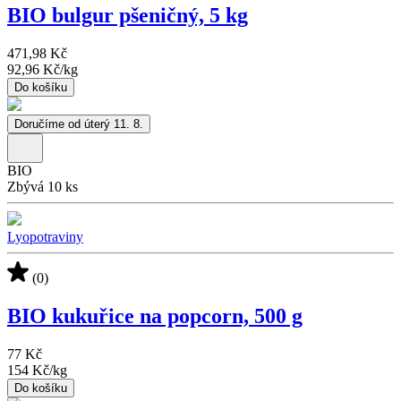
BIO bulgur pšeničný, 5 kg
471,98 Kč
92,96 Kč
/
kg
Do košíku
Doručíme od úterý 11. 8.
BIO
Zbývá 10 ks
Lyopotraviny
(0)
BIO kukuřice na popcorn, 500 g
77 Kč
154 Kč
/
kg
Do košíku