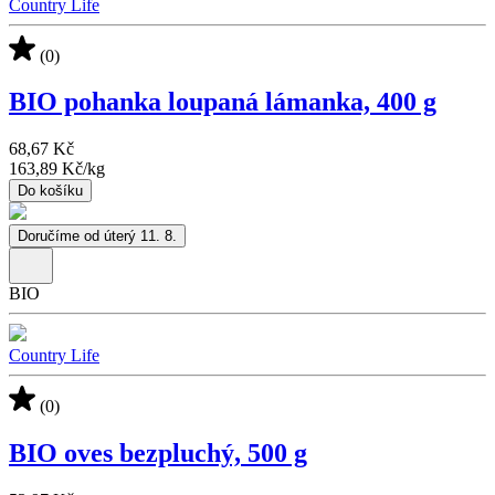
Country Life
(0)
BIO pohanka loupaná lámanka, 400 g
68,67 Kč
163,89 Kč
/
kg
Do košíku
Doručíme od úterý 11. 8.
BIO
Country Life
(0)
BIO oves bezpluchý, 500 g