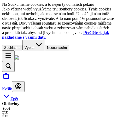
Na Scuku máme cookies, a to nejen ty od našich pekařů
Jako většina webů využíváme tzv. soubory cookies. Tyhle cookies
nekřupou, ani nedrobí, ale moc se nám hodí. Umožňují nám totiž
sledovat, jak Scuk.cz využíváte. A to nám pomůže posunout se zase
o kus dál. Díky vašemu souhlasu se zpracováním cookies můžeme
navíc přizpůsobit i obsah webu a zobrazovat vám nabídku služeb
a produktů tak, abyste si ji vychutnali co nejvíce.
Přečtěte si, jak
nakládáme s vašimi daty.
Souhlasím
Vybrat
Nesouhlasím
Košík
Zpět
Obiloviny
(
60
)