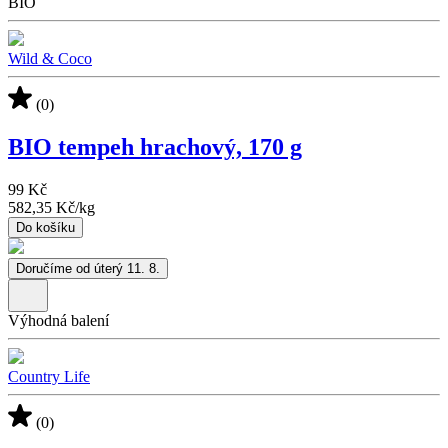
BIO
Wild & Coco
(0)
BIO tempeh hrachový, 170 g
99 Kč
582,35 Kč
/
kg
Do košíku
Doručíme od úterý 11. 8.
Výhodná balení
Country Life
(0)