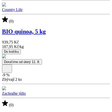
Country Life
(0)
BIO quinoa, 5 kg
939,75 Kč
187,95 Kč
/
kg
Do košíku
Doručíme od úterý 11. 8.
-
9
%
Zbývají 2 ks
Zachraňte jídlo
(0)