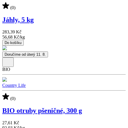
(0)
Jáhly, 5 kg
283,39 Kč
56,68 Kč
/
kg
Do košíku
Doručíme od úterý 11. 8.
BIO
Country Life
(0)
BIO otruby pšeničné, 300 g
27,61 Kč
92,03 Kč
/
kg