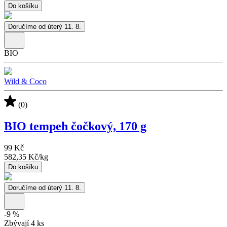
Do košíku
Doručíme od úterý 11. 8.
BIO
Wild & Coco
(0)
BIO tempeh čočkový, 170 g
99 Kč
582,35 Kč
/
kg
Do košíku
Doručíme od úterý 11. 8.
-
9
%
Zbývají 4 ks