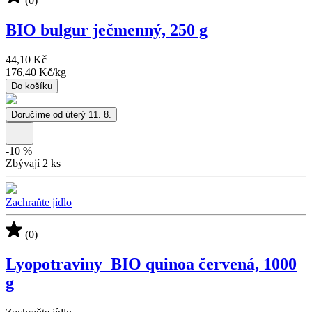
(0)
BIO bulgur ječmenný, 250 g
44,10 Kč
176,40 Kč
/
kg
Do košíku
Doručíme od úterý 11. 8.
-
10
%
Zbývají 2 ks
Zachraňte jídlo
(0)
Lyopotraviny_BIO quinoa červená, 1000
g