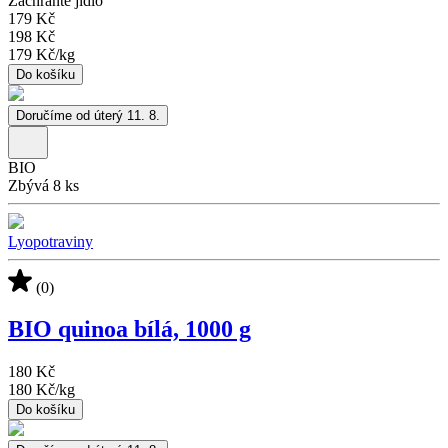
Zachraňte jídlo
179 Kč
198 Kč
179 Kč
/
kg
Do košíku
Doručíme od úterý 11. 8.
BIO
Zbývá 8 ks
Lyopotraviny
(0)
BIO quinoa bílá, 1000 g
180 Kč
180 Kč
/
kg
Do košíku