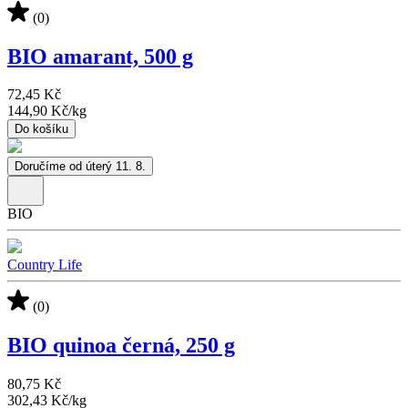
(0)
BIO amarant, 500 g
72,45 Kč
144,90 Kč
/
kg
Do košíku
Doručíme od úterý 11. 8.
BIO
Country Life
(0)
BIO quinoa černá, 250 g
80,75 Kč
302,43 Kč
/
kg