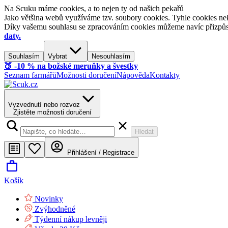
Na Scuku máme cookies, a to nejen ty od našich pekařů
Jako většina webů využíváme tzv. soubory cookies. Tyhle cookies nek
Díky vašemu souhlasu se zpracováním cookies můžeme navíc přizpůsobi
daty.
Souhlasím
Vybrat
Nesouhlasím
🍑​ -10 % na božské meruňky a švestky
Seznam farmářů
Možnosti doručení
Nápověda
Kontakty
Vyzvednutí nebo rozvoz
Zjistěte možnosti doručení
Hledat
Přihlášení / Registrace
Košík
Novinky
Zvýhodněné
Týdenní nákup levněji