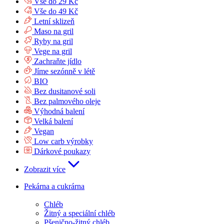
Vše do 29 Kč
Vše do 49 Kč
Letní sklizeň
Maso na gril
Ryby na gril
Vege na gril
Zachraňte jídlo
Jíme sezónně v létě
BIO
Bez dusitanové soli
Bez palmového oleje
Výhodná balení
Velká balení
Vegan
Low carb výrobky
Dárkové poukazy
Zobrazit více
Pekárna a cukrárna
Chléb
Žitný a speciální chléb
Pšenično-žitný chléb