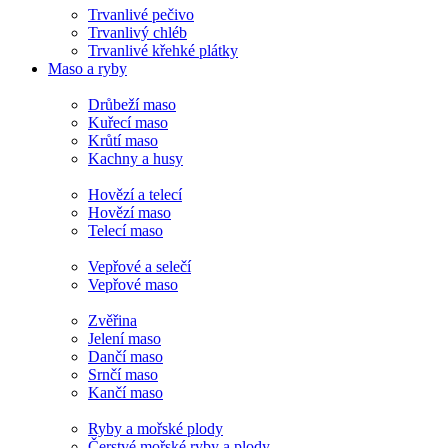
Trvanlivé pečivo
Trvanlivý chléb
Trvanlivé křehké plátky
Maso a ryby
Drůbeží maso
Kuřecí maso
Krůtí maso
Kachny a husy
Hovězí a telecí
Hovězí maso
Telecí maso
Vepřové a selečí
Vepřové maso
Zvěřina
Jelení maso
Dančí maso
Srnčí maso
Kančí maso
Ryby a mořské plody
Čerstvé mořské ryby a plody