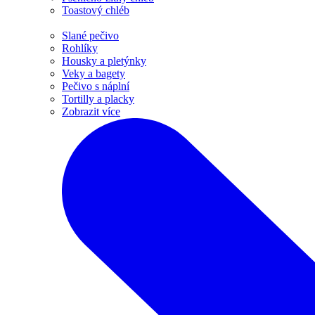
Toastový chléb
Slané pečivo
Rohlíky
Housky a pletýnky
Veky a bagety
Pečivo s náplní
Tortilly a placky
Zobrazit více