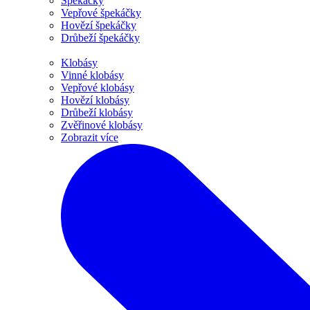
Špekáčky
Vepřové špekáčky
Hovězí špekáčky
Drůbeží špekáčky
Klobásy
Vinné klobásy
Vepřové klobásy
Hovězí klobásy
Drůbeží klobásy
Zvěřinové klobásy
Zobrazit více