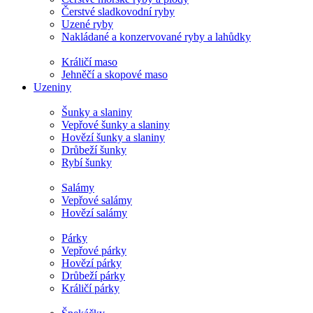
Čerstvé sladkovodní ryby
Uzené ryby
Nakládané a konzervované ryby a lahůdky
Králičí maso
Jehněčí a skopové maso
Uzeniny
Šunky a slaniny
Vepřové šunky a slaniny
Hovězí šunky a slaniny
Drůbeží šunky
Rybí šunky
Salámy
Vepřové salámy
Hovězí salámy
Párky
Vepřové párky
Hovězí párky
Drůbeží párky
Králičí párky