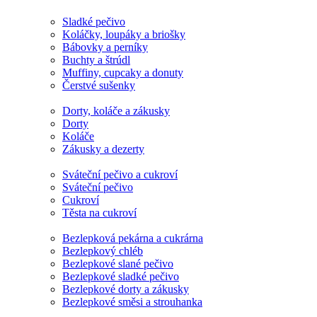
Sladké pečivo
Koláčky, loupáky a briošky
Bábovky a perníky
Buchty a štrúdl
Muffiny, cupcaky a donuty
Čerstvé sušenky
Dorty, koláče a zákusky
Dorty
Koláče
Zákusky a dezerty
Sváteční pečivo a cukroví
Sváteční pečivo
Cukroví
Těsta na cukroví
Bezlepková pekárna a cukrárna
Bezlepkový chléb
Bezlepkové slané pečivo
Bezlepkové sladké pečivo
Bezlepkové dorty a zákusky
Bezlepkové směsi a strouhanka