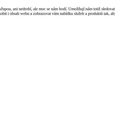
řupou, ani nedrobí, ale moc se nám hodí. Umožňují nám totiž sledovat
t i obsah webu a zobrazovat vám nabídku služeb a produktů tak, abyst