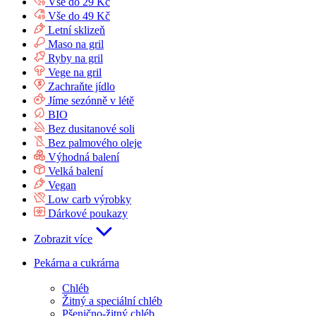
Vše do 29 Kč
Vše do 49 Kč
Letní sklizeň
Maso na gril
Ryby na gril
Vege na gril
Zachraňte jídlo
Jíme sezónně v létě
BIO
Bez dusitanové soli
Bez palmového oleje
Výhodná balení
Velká balení
Vegan
Low carb výrobky
Dárkové poukazy
Zobrazit více
Pekárna a cukrárna
Chléb
Žitný a speciální chléb
Pšenično-žitný chléb