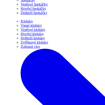
Špekáčky
Vepřové špekáčky
Hovězí špekáčky
Drůbeží špekáčky
Klobásy
Vinné klobásy
Vepřové klobásy
Hovězí klobásy
Drůbeží klobásy
Zvěřinové klobásy
Zobrazit více