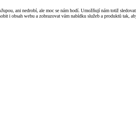
řupou, ani nedrobí, ale moc se nám hodí. Umožňují nám totiž sledovat
t i obsah webu a zobrazovat vám nabídku služeb a produktů tak, abyst