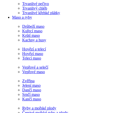
Trvanlivé pečivo
Trvanlivý chléb
Trvanlivé křehké plátky
Maso a ryby
Drůbeží maso
Kuřecí maso
Krůtí maso
Kachny a husy
Hovězí a telecí
Hovězí maso
Telecí maso
Vepřové a selečí
Vepřové maso
Zvěřina
Jelení maso
Dančí maso
Srnčí maso
Kančí maso
Ryby a mořské plody
Čerstvé mořské ryby a plody