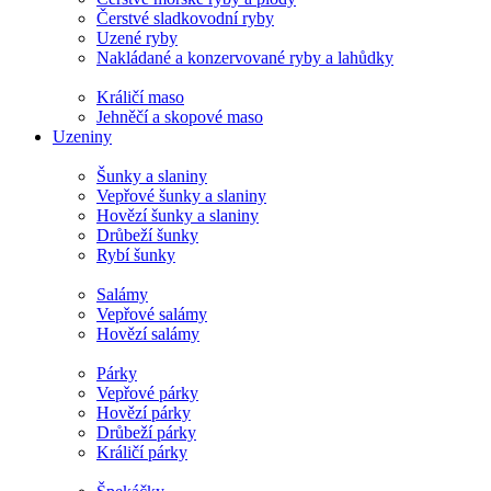
Čerstvé sladkovodní ryby
Uzené ryby
Nakládané a konzervované ryby a lahůdky
Králičí maso
Jehněčí a skopové maso
Uzeniny
Šunky a slaniny
Vepřové šunky a slaniny
Hovězí šunky a slaniny
Drůbeží šunky
Rybí šunky
Salámy
Vepřové salámy
Hovězí salámy
Párky
Vepřové párky
Hovězí párky
Drůbeží párky
Králičí párky