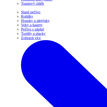
Toastový chléb
Slané pečivo
Rohlíky
Housky a pletýnky
Veky a bagety
Pečivo s náplní
Tortilly a placky
Zobrazit více