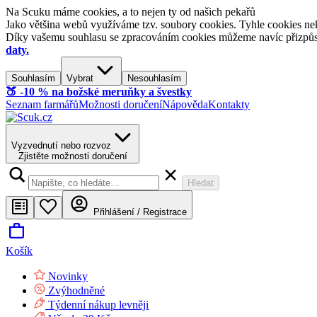
Na Scuku máme cookies, a to nejen ty od našich pekařů
Jako většina webů využíváme tzv. soubory cookies. Tyhle cookies nek
Díky vašemu souhlasu se zpracováním cookies můžeme navíc přizpůsobi
daty.
Souhlasím
Vybrat
Nesouhlasím
🍑​ -10 % na božské meruňky a švestky
Seznam farmářů
Možnosti doručení
Nápověda
Kontakty
Vyzvednutí nebo rozvoz
Zjistěte možnosti doručení
Hledat
Přihlášení / Registrace
Košík
Novinky
Zvýhodněné
Týdenní nákup levněji