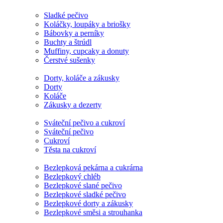
Sladké pečivo
Koláčky, loupáky a briošky
Bábovky a perníky
Buchty a štrúdl
Muffiny, cupcaky a donuty
Čerstvé sušenky
Dorty, koláče a zákusky
Dorty
Koláče
Zákusky a dezerty
Sváteční pečivo a cukroví
Sváteční pečivo
Cukroví
Těsta na cukroví
Bezlepková pekárna a cukrárna
Bezlepkový chléb
Bezlepkové slané pečivo
Bezlepkové sladké pečivo
Bezlepkové dorty a zákusky
Bezlepkové směsi a strouhanka