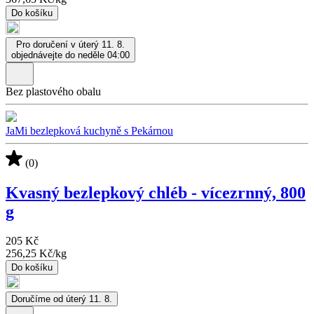
Do košíku
Pro doručení v úterý 11. 8.
objednávejte do neděle 04:00
Bez plastového obalu
JaMi bezlepková kuchyně s Pekárnou
(0)
Kvasný bezlepkový chléb - vícezrnný, 800
g
205 Kč
256,25 Kč
/
kg
Do košíku
Doručíme od úterý 11. 8.