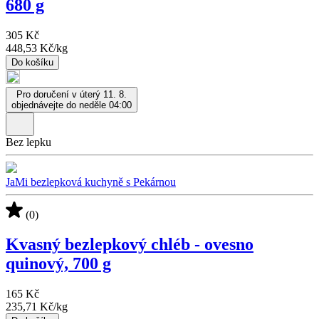
680 g
305 Kč
448,53 Kč
/
kg
Do košíku
Pro doručení v úterý 11. 8.
objednávejte do neděle 04:00
Bez lepku
JaMi bezlepková kuchyně s Pekárnou
(0)
Kvasný bezlepkový chléb - ovesno
quinový, 700 g
165 Kč
235,71 Kč
/
kg