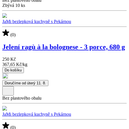
Bez plastového obalu
Zbývá 10 ks
JaMi bezlepková kuchyně s Pekárnou
(0)
Jelení ragù à la bolognese - 3 porce, 680 g
250 Kč
367,65 Kč
/
kg
Do košíku
Doručíme od úterý 11. 8.
Bez plastového obalu
JaMi bezlepková kuchyně s Pekárnou
(0)