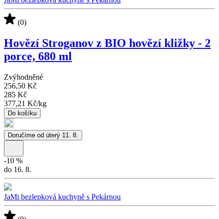
(0)
Hovězí Stroganov z BIO hovězí kližky - 2
porce, 680 ml
Zvýhodněné
256,50 Kč
285 Kč
377,21 Kč
/
kg
Do košíku
Doručíme od úterý 11. 8.
-
10
%
do 16. 8.
JaMi bezlepková kuchyně s Pekárnou