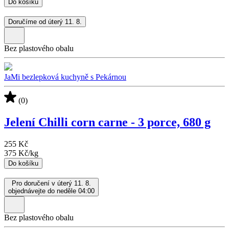
Do košíku
Doručíme od úterý 11. 8.
Bez plastového obalu
JaMi bezlepková kuchyně s Pekárnou
(0)
Jelení Chilli corn carne - 3 porce, 680 g
255 Kč
375 Kč
/
kg
Do košíku
Pro doručení v úterý 11. 8.
objednávejte do neděle 04:00
Bez plastového obalu