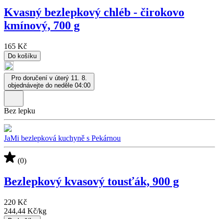
Kvasný bezlepkový chléb - čirokovo
kmínový, 700 g
165 Kč
Do košíku
Pro doručení v úterý 11. 8.
objednávejte do neděle 04:00
Bez lepku
JaMi bezlepková kuchyně s Pekárnou
(0)
Bezlepkový kvasový tousťák, 900 g
220 Kč
244,44 Kč
/
kg