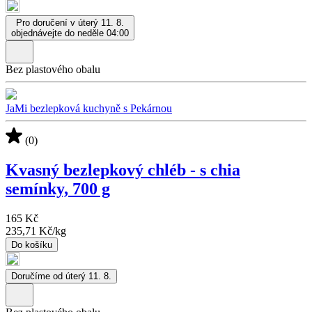
Pro doručení v úterý 11. 8.
objednávejte do neděle 04:00
Bez plastového obalu
JaMi bezlepková kuchyně s Pekárnou
(0)
Kvasný bezlepkový chléb - s chia
semínky, 700 g
165 Kč
235,71 Kč
/
kg
Do košíku
Doručíme od úterý 11. 8.