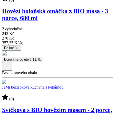
(0)
Hovězí boloňská omáčka z BIO masa - 3
porce, 680 ml
Zvýhodněné
243 Kč
270 Kč
357,35 Kč
/
kg
Do košíku
Doručíme od úterý 11. 8.
Bez plastového obalu
JaMi bezlepková kuchyně s Pekárnou
(0)
Svíčková s BIO hovězím masem - 2 porce,