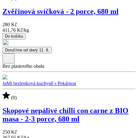
Zvěřinová svíčková - 2 porce, 680 ml
280 Kč
411,76 Kč
/
kg
Do košíku
Doručíme od úterý 11. 8.
Bez plastového obalu
JaMi bezlepková kuchyně s Pekárnou
(0)
Skopové nepálivé chilli con carne z BIO
masa - 2-3 porce, 680 ml
250 Kč
367,65 Kč
/
kg