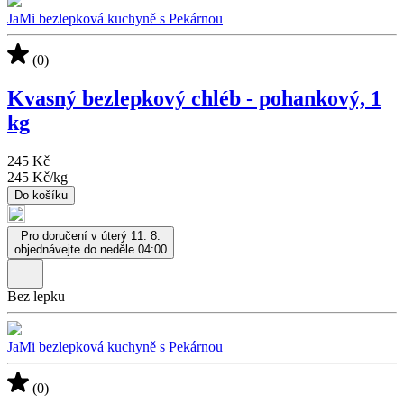
JaMi bezlepková kuchyně s Pekárnou
(0)
Kvasný bezlepkový chléb - pohankový, 1
kg
245 Kč
245 Kč
/
kg
Do košíku
Pro doručení v úterý 11. 8.
objednávejte do neděle 04:00
Bez lepku
JaMi bezlepková kuchyně s Pekárnou
(0)