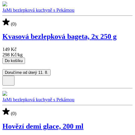
JaMi bezlepková kuchyně s Pekárnou
(0)
Kvasová bezlepková bageta, 2x 250 g
149 Kč
298 Kč
/
kg
Do košíku
Doručíme od úterý 11. 8.
JaMi bezlepková kuchyně s Pekárnou
(0)
Hovězí demi glace, 200 ml