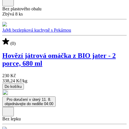
Bez plastového obalu
Zbývá 8 ks
JaMi bezlepková kuchyně s Pekárnou
(0)
Hovězí játrová omáčka z BIO jater - 2
porce, 680 ml
230 Kč
338,24 Kč
/
kg
Do košíku
Pro doručení v úterý 11. 8.
objednávejte do neděle 04:00
Bez lepku