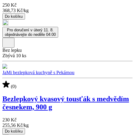
250 Kč
368,73 Kč
/
kg
Do košíku
Pro doručení v úterý 11. 8.
objednávejte do neděle 04:00
Bez lepku
Zbývá 10 ks
JaMi bezlepková kuchyně s Pekárnou
(0)
Bezlepkový kvasový tousťák s medvědím
česnekem, 900 g
230 Kč
255,56 Kč
/
kg
Do košíku