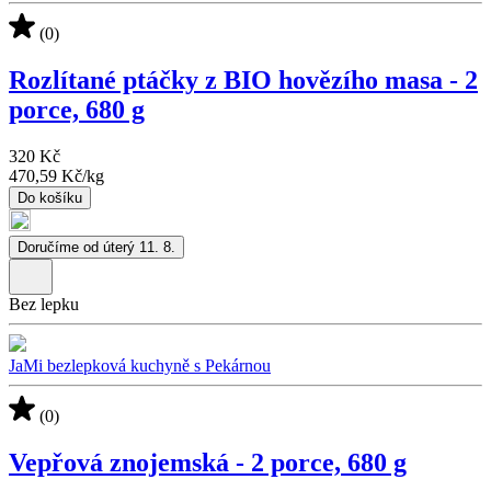
(0)
Rozlítané ptáčky z BIO hovězího masa - 2
porce, 680 g
320 Kč
470,59 Kč
/
kg
Do košíku
Doručíme od úterý 11. 8.
Bez lepku
JaMi bezlepková kuchyně s Pekárnou
(0)
Vepřová znojemská - 2 porce, 680 g