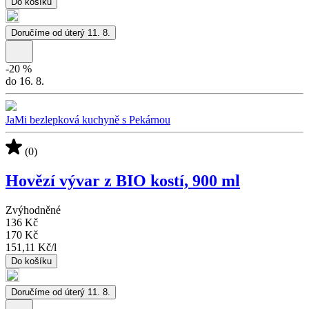
Do košíku
Doručíme od úterý 11. 8.
-
20
%
do 16. 8.
JaMi bezlepková kuchyně s Pekárnou
(0)
Hovězí vývar z BIO kostí, 900 ml
Zvýhodněné
136 Kč
170 Kč
151,11 Kč
/
l
Do košíku
Doručíme od úterý 11. 8.