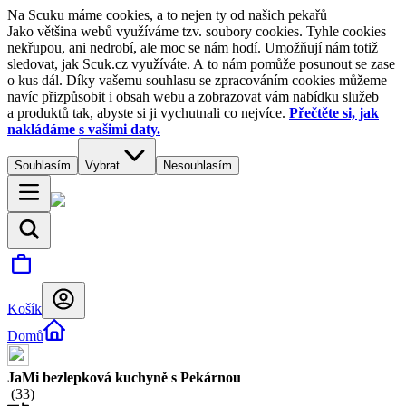
Na Scuku máme cookies, a to nejen ty od našich pekařů
Jako většina webů využíváme tzv. soubory cookies. Tyhle cookies
nekřupou, ani nedrobí, ale moc se nám hodí. Umožňují nám totiž
sledovat, jak Scuk.cz využíváte. A to nám pomůže posunout se zase
o kus dál. Díky vašemu souhlasu se zpracováním cookies můžeme
navíc přizpůsobit i obsah webu a zobrazovat vám nabídku služeb
a produktů tak, abyste si ji vychutnali co nejvíce.
Přečtěte si, jak
nakládáme s vašimi daty.
Souhlasím
Vybrat
Nesouhlasím
Košík
Domů
JaMi bezlepková kuchyně s Pekárnou
(
33
)