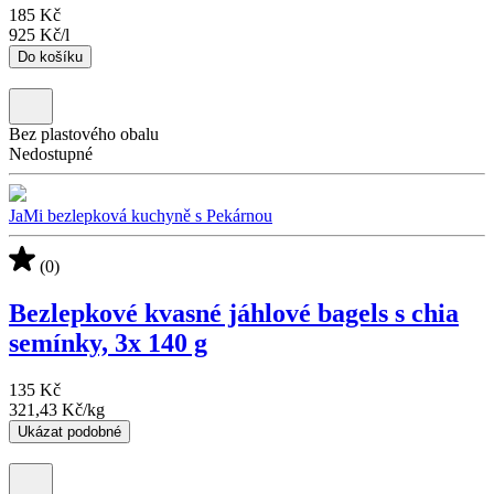
185 Kč
925 Kč
/
l
Do košíku
Bez plastového obalu
Nedostupné
JaMi bezlepková kuchyně s Pekárnou
(0)
Bezlepkové kvasné jáhlové bagels s chia
semínky, 3x 140 g
135 Kč
321,43 Kč
/
kg
Ukázat podobné