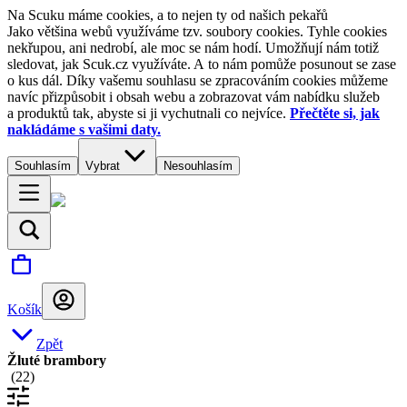
Na Scuku máme cookies, a to nejen ty od našich pekařů
Jako většina webů využíváme tzv. soubory cookies. Tyhle cookies
nekřupou, ani nedrobí, ale moc se nám hodí. Umožňují nám totiž
sledovat, jak Scuk.cz využíváte. A to nám pomůže posunout se zase
o kus dál. Díky vašemu souhlasu se zpracováním cookies můžeme
navíc přizpůsobit i obsah webu a zobrazovat vám nabídku služeb
a produktů tak, abyste si ji vychutnali co nejvíce.
Přečtěte si, jak
nakládáme s vašimi daty.
Souhlasím
Vybrat
Nesouhlasím
Košík
Zpět
Žluté brambory
(
22
)