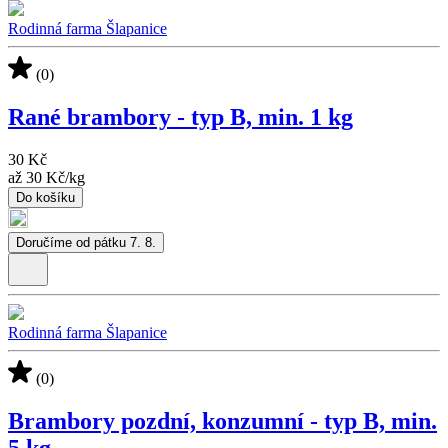
Rodinná farma Šlapanice
(0)
Rané brambory - typ B, min. 1 kg
30 Kč
až
30 Kč
/
kg
Do košíku
Doručíme od pátku 7. 8.
Rodinná farma Šlapanice
(0)
Brambory pozdní, konzumní - typ B, min.
5 kg