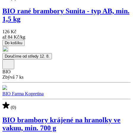
BIO rané brambory Sunita - typ AB, min.
1,5 kg
126 Kč
až
84 Kč
/
kg
Do košíku
Doručíme od středy 12. 8.
BIO
Zbývá 7 ks
BIO Farma Kopretina
(0)
BIO brambory krájené na hranolky ve
vakuu, min. 700 g