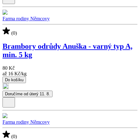
Farma rodiny Němcovy
(0)
Brambory odrůdy Anuška - varný typ A,
min. 5 kg
80 Kč
až
16 Kč
/
kg
Do košíku
Doručíme od úterý 11. 8.
Farma rodiny Němcovy
(0)