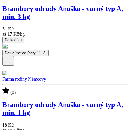
Brambory odrůdy Anuška - varný typ A,
min. 3 kg
51 Kč
až
17 Kč
/
kg
Do košíku
Doručíme od úterý 11. 8.
Farma rodiny Němcovy
(0)
Brambory odrůdy Anuška - varný typ A,
min. 1 kg
18 Kč