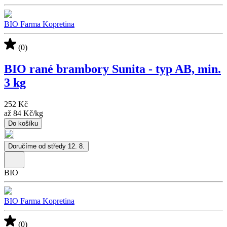
BIO Farma Kopretina
(0)
BIO rané brambory Sunita - typ AB, min.
3 kg
252 Kč
až
84 Kč
/
kg
Do košíku
Doručíme od středy 12. 8.
BIO
BIO Farma Kopretina
(0)