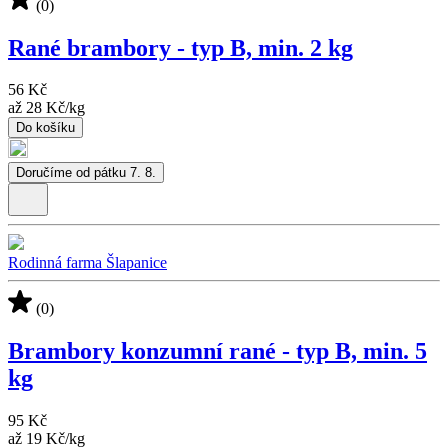
(0)
Rané brambory - typ B, min. 2 kg
56 Kč
až
28 Kč
/
kg
Do košíku
Doručíme od pátku 7. 8.
Rodinná farma Šlapanice
(0)
Brambory konzumní rané - typ B, min. 5
kg
95 Kč
až
19 Kč
/
kg