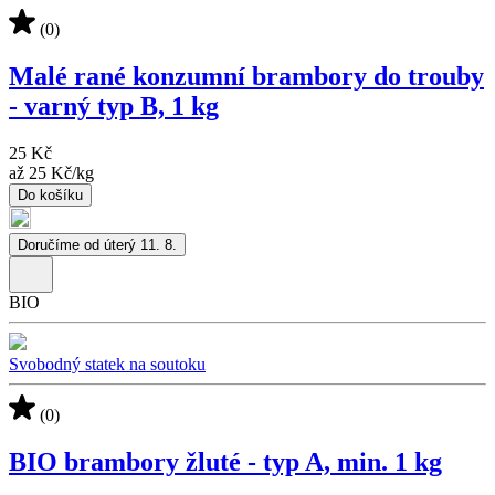
(0)
Malé rané konzumní brambory do trouby
- varný typ B, 1 kg
25 Kč
až
25 Kč
/
kg
Do košíku
Doručíme od úterý 11. 8.
BIO
Svobodný statek na soutoku
(0)
BIO brambory žluté - typ A, min. 1 kg