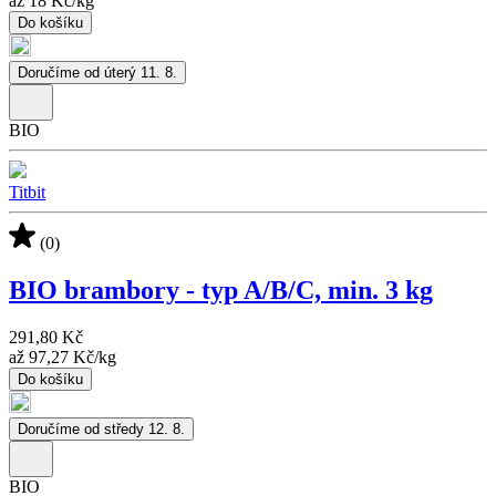
až
18 Kč
/
kg
Do košíku
Doručíme od úterý 11. 8.
BIO
Titbit
(0)
BIO brambory - typ A/B/C, min. 3 kg
291,80 Kč
až
97,27 Kč
/
kg
Do košíku
Doručíme od středy 12. 8.
BIO