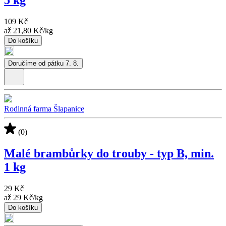
109 Kč
až
21,80 Kč
/
kg
Do košíku
Doručíme od pátku 7. 8.
Rodinná farma Šlapanice
(0)
Malé brambůrky do trouby - typ B, min.
1 kg
29 Kč
až
29 Kč
/
kg
Do košíku