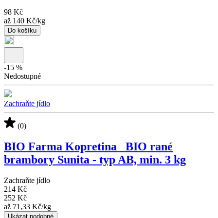
98 Kč
až
140 Kč
/
kg
Do košíku
-
15
%
Nedostupné
Zachraňte jídlo
(0)
BIO Farma Kopretina_ BIO rané
brambory Sunita - typ AB, min. 3 kg
Zachraňte jídlo
214 Kč
252 Kč
až
71,33 Kč
/
kg
Ukázat podobné