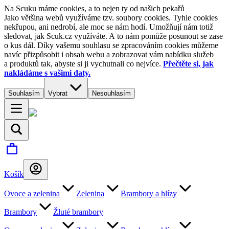
Na Scuku máme cookies, a to nejen ty od našich pekařů
Jako většina webů využíváme tzv. soubory cookies. Tyhle cookies
nekřupou, ani nedrobí, ale moc se nám hodí. Umožňují nám totiž
sledovat, jak Scuk.cz využíváte. A to nám pomůže posunout se zase
o kus dál. Díky vašemu souhlasu se zpracováním cookies můžeme
navíc přizpůsobit i obsah webu a zobrazovat vám nabídku služeb
a produktů tak, abyste si ji vychutnali co nejvíce.
Přečtěte si, jak
nakládáme s vašimi daty.
Souhlasím
Vybrat
Nesouhlasím
Košík
Ovoce a zelenina
Zelenina
Brambory a hlízy
Brambory
Žluté brambory