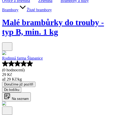
Ovoce a zelenina
Zelenina
Brambory a hlízy
Brambory
Žluté brambory
Malé brambůrky do trouby -
typ B, min. 1 kg
Rodinná farma Šlapanice
(0 hodnocení)
29 Kč
až
29 Kč
/
kg
Doručíme již pozítří
Do košíku
Na seznam