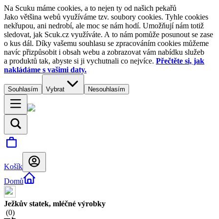
Na Scuku máme cookies, a to nejen ty od našich pekařů
Jako většina webů využíváme tzv. soubory cookies. Tyhle cookies
nekřupou, ani nedrobí, ale moc se nám hodí. Umožňují nám totiž
sledovat, jak Scuk.cz využíváte. A to nám pomůže posunout se zase
o kus dál. Díky vašemu souhlasu se zpracováním cookies můžeme
navíc přizpůsobit i obsah webu a zobrazovat vám nabídku služeb
a produktů tak, abyste si ji vychutnali co nejvíce.
Přečtěte si, jak
nakládáme s vašimi daty.
Souhlasím
Vybrat
Nesouhlasím
Košík
Domů
Ježkův statek, mléčné výrobky
(
0
)