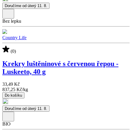
Doručíme od úterý 11. 8.
Bez lepku
Country Life
(0)
Krekry luštěninové s červenou řepou -
Luskeeto, 40 g
33,49 Kč
837,25 Kč
/
kg
Do košíku
Doručíme od úterý 11. 8.
BIO