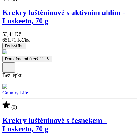
Krekry luštěninové s aktivním uhlím -
Luskeeto, 70 g
53,44 Kč
651,71 Kč
/
kg
Do košíku
Doručíme od úterý 11. 8.
Bez lepku
Country Life
(0)
Krekry luštěninové s česnekem -
Luskeeto, 70 g