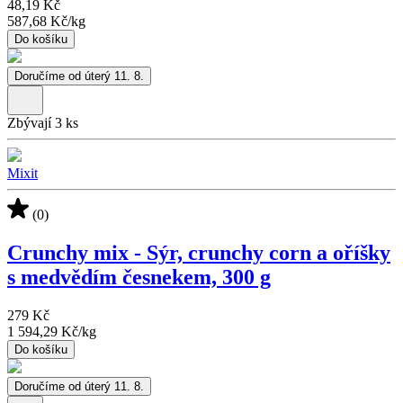
48,19 Kč
587,68 Kč
/
kg
Do košíku
Doručíme od úterý 11. 8.
Zbývají 3 ks
Mixit
(0)
Crunchy mix - Sýr, crunchy corn a oříšky
s medvědím česnekem, 300 g
279 Kč
1 594,29 Kč
/
kg
Do košíku
Doručíme od úterý 11. 8.