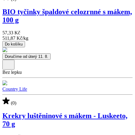
BIO tyčinky špaldové celozrnné s mákem,
100 g
57,33 Kč
511,87 Kč
/
kg
Do košíku
Doručíme od úterý 11. 8.
Bez lepku
Country Life
(0)
Krekry luštěninové s mákem - Luskeeto,
70 g