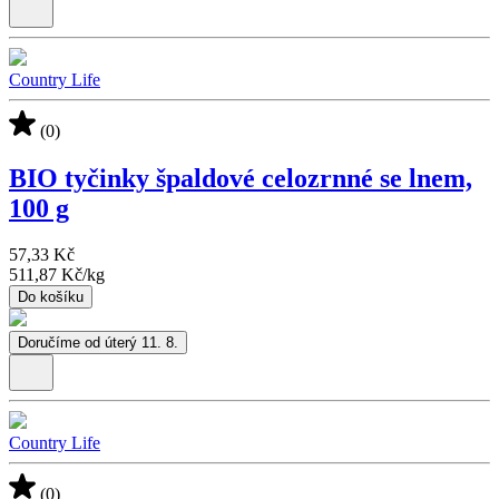
Country Life
(0)
BIO tyčinky špaldové celozrnné se lnem,
100 g
57,33 Kč
511,87 Kč
/
kg
Do košíku
Doručíme od úterý 11. 8.
Country Life
(0)