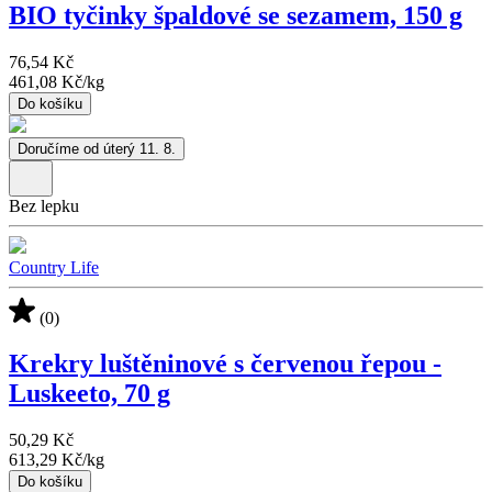
BIO tyčinky špaldové se sezamem, 150 g
76,54 Kč
461,08 Kč
/
kg
Do košíku
Doručíme od úterý 11. 8.
Bez lepku
Country Life
(0)
Krekry luštěninové s červenou řepou -
Luskeeto, 70 g
50,29 Kč
613,29 Kč
/
kg
Do košíku