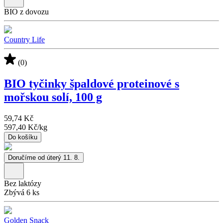
BIO z dovozu
Country Life
(0)
BIO tyčinky špaldové proteinové s
mořskou solí, 100 g
59,74 Kč
597,40 Kč
/
kg
Do košíku
Doručíme od úterý 11. 8.
Bez laktózy
Zbývá 6 ks
Golden Snack