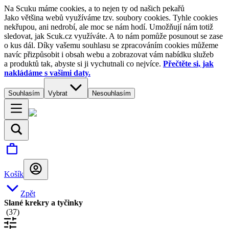
Na Scuku máme cookies, a to nejen ty od našich pekařů
Jako většina webů využíváme tzv. soubory cookies. Tyhle cookies
nekřupou, ani nedrobí, ale moc se nám hodí. Umožňují nám totiž
sledovat, jak Scuk.cz využíváte. A to nám pomůže posunout se zase
o kus dál. Díky vašemu souhlasu se zpracováním cookies můžeme
navíc přizpůsobit i obsah webu a zobrazovat vám nabídku služeb
a produktů tak, abyste si ji vychutnali co nejvíce.
Přečtěte si, jak
nakládáme s vašimi daty.
Souhlasím
Vybrat
Nesouhlasím
Košík
Zpět
Slané krekry a tyčinky
(
37
)