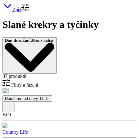
Zpět
Slané krekry a tyčinky
Den doručení:
Nerozhoduje
37 produktů
Filtry a řazení
Doručíme od úterý 11. 8.
BIO
Country Life