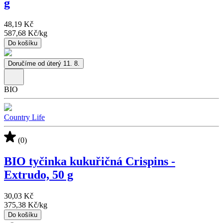
g
48,19 Kč
587,68 Kč
/
kg
Do košíku
Doručíme od úterý 11. 8.
BIO
Country Life
(0)
BIO tyčinka kukuřičná Crispins -
Extrudo, 50 g
30,03 Kč
375,38 Kč
/
kg
Do košíku