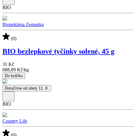
BIO
Biopekárna Zemanka
(0)
BIO bezlepkové tyčinky solené, 45 g
31 Kč
688,89 Kč
/
kg
Do košíku
Doručíme od úterý 11. 8.
BIO
Country Life
(0)