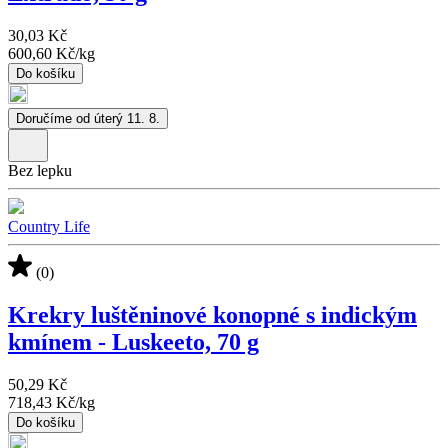
30,03 Kč
600,60 Kč
/
kg
Do košíku
Doručíme od úterý 11. 8.
Bez lepku
Country Life
(0)
Krekry luštěninové konopné s indickým
kmínem - Luskeeto, 70 g
50,29 Kč
718,43 Kč
/
kg
Do košíku