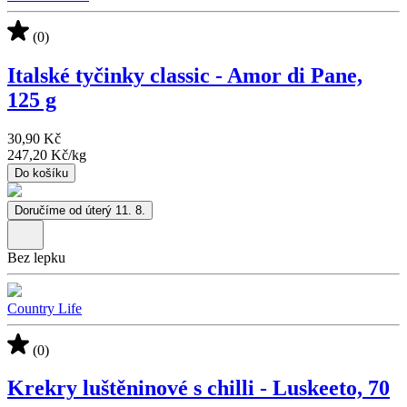
(0)
Italské tyčinky classic - Amor di Pane,
125 g
30,90 Kč
247,20 Kč
/
kg
Do košíku
Doručíme od úterý 11. 8.
Bez lepku
Country Life
(0)
Krekry luštěninové s chilli - Luskeeto, 70