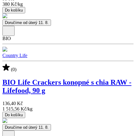
380 Kč
/
kg
Do košíku
Doručíme od úterý 11. 8.
BIO
Country Life
(0)
BIO Life Crackers konopné s chia RAW -
Lifefood, 90 g
136,40 Kč
1 515,56 Kč
/
kg
Do košíku
Doručíme od úterý 11. 8.