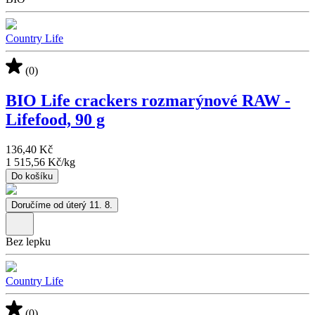
Country Life
(0)
BIO Life crackers rozmarýnové RAW -
Lifefood, 90 g
136,40 Kč
1 515,56 Kč
/
kg
Do košíku
Doručíme od úterý 11. 8.
Bez lepku
Country Life
(0)