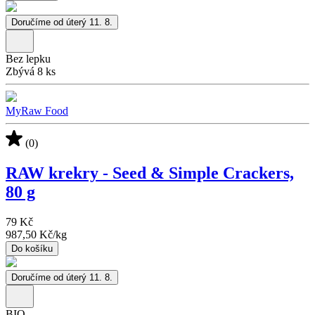
Doručíme od úterý 11. 8.
Bez lepku
Zbývá 8 ks
MyRaw Food
(0)
RAW krekry - Seed & Simple Crackers,
80 g
79 Kč
987,50 Kč
/
kg
Do košíku
Doručíme od úterý 11. 8.
BIO