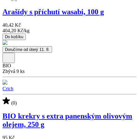
Arašídy s příchutí wasabi, 100 g
40,42 Kč
404,20 Kč
/
kg
Do košíku
Doručíme od úterý 11. 8.
BIO
Zbývá 9 ks
Crich
(0)
BIO krekry s extra panenským olivovým
olejem, 250 g
95 Kč