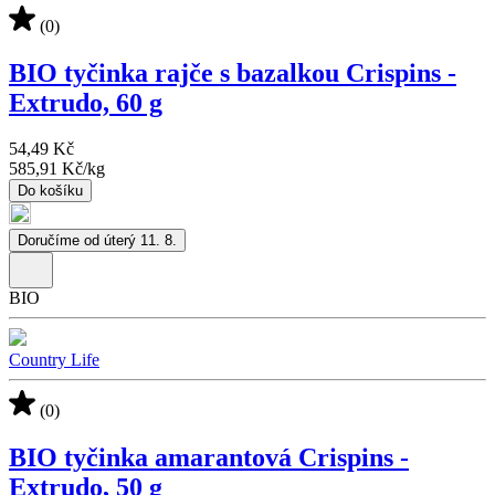
(0)
BIO tyčinka rajče s bazalkou Crispins -
Extrudo, 60 g
54,49 Kč
585,91 Kč
/
kg
Do košíku
Doručíme od úterý 11. 8.
BIO
Country Life
(0)
BIO tyčinka amarantová Crispins -
Extrudo, 50 g