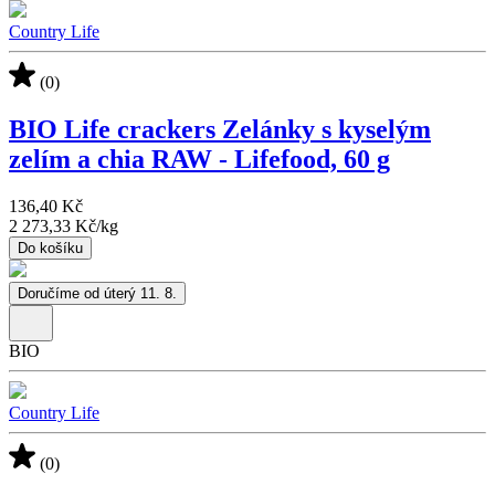
Country Life
(0)
BIO Life crackers Zelánky s kyselým
zelím a chia RAW - Lifefood, 60 g
136,40 Kč
2 273,33 Kč
/
kg
Do košíku
Doručíme od úterý 11. 8.
BIO
Country Life
(0)