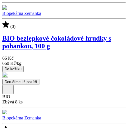
Biopekárna Zemanka
(0)
BIO bezlepkové čokoládové hrudky s
pohankou, 100 g
66 Kč
660 Kč
/
kg
Do košíku
Doručíme již pozítří
BIO
Zbývá 8 ks
Biopekárna Zemanka