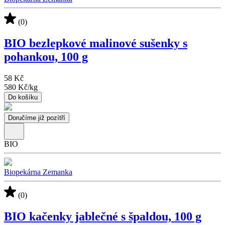
(0)
BIO bezlepkové malinové sušenky s
pohankou, 100 g
58 Kč
580 Kč
/
kg
Do košíku
Doručíme již pozítří
BIO
Biopekárna Zemanka
(0)
BIO kačenky jablečné s špaldou, 100 g