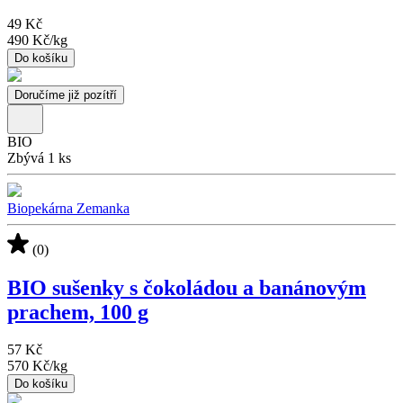
49 Kč
490 Kč
/
kg
Do košíku
Doručíme již pozítří
BIO
Zbývá 1 ks
Biopekárna Zemanka
(0)
BIO sušenky s čokoládou a banánovým
prachem, 100 g
57 Kč
570 Kč
/
kg
Do košíku