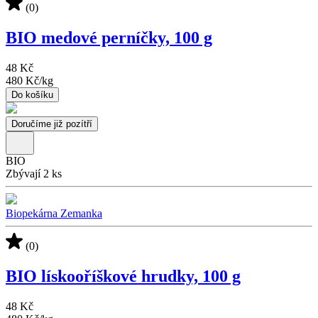
(0)
BIO medové perníčky, 100 g
48 Kč
480 Kč
/
kg
Do košíku
Doručíme již pozítří
BIO
Zbývají 2 ks
Biopekárna Zemanka
(0)
BIO lískooříškové hrudky, 100 g
48 Kč