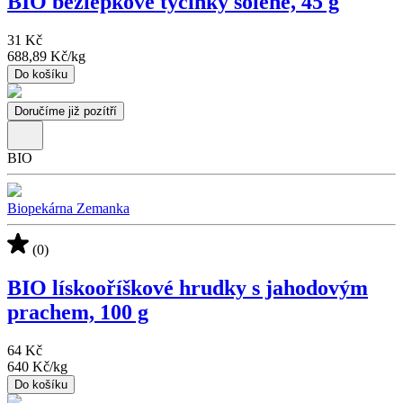
BIO bezlepkové tyčinky solené, 45 g
31 Kč
688,89 Kč
/
kg
Do košíku
Doručíme již pozítří
BIO
Biopekárna Zemanka
(0)
BIO lískooříškové hrudky s jahodovým
prachem, 100 g
64 Kč
640 Kč
/
kg
Do košíku