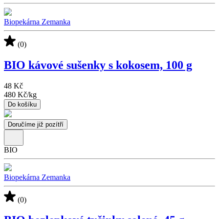
Biopekárna Zemanka
(0)
BIO kávové sušenky s kokosem, 100 g
48 Kč
480 Kč
/
kg
Do košíku
Doručíme již pozítří
BIO
Biopekárna Zemanka
(0)