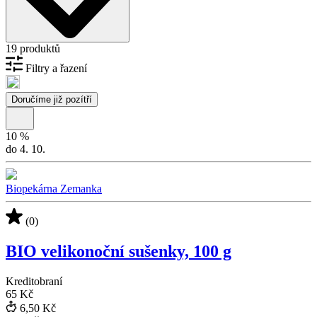
19 produktů
Filtry a řazení
Doručíme již pozítří
10
%
do 4. 10.
Biopekárna Zemanka
(0)
BIO velikonoční sušenky, 100 g
Kreditobraní
65 Kč
6,50 Kč