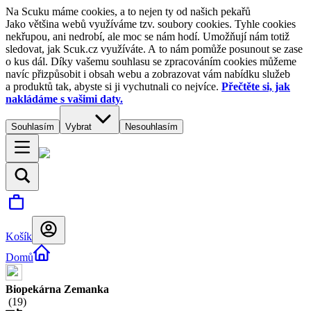
Na Scuku máme cookies, a to nejen ty od našich pekařů
Jako většina webů využíváme tzv. soubory cookies. Tyhle cookies
nekřupou, ani nedrobí, ale moc se nám hodí. Umožňují nám totiž
sledovat, jak Scuk.cz využíváte. A to nám pomůže posunout se zase
o kus dál. Díky vašemu souhlasu se zpracováním cookies můžeme
navíc přizpůsobit i obsah webu a zobrazovat vám nabídku služeb
a produktů tak, abyste si ji vychutnali co nejvíce.
Přečtěte si, jak
nakládáme s vašimi daty.
Souhlasím
Vybrat
Nesouhlasím
Košík
Domů
Biopekárna Zemanka
(
19
)