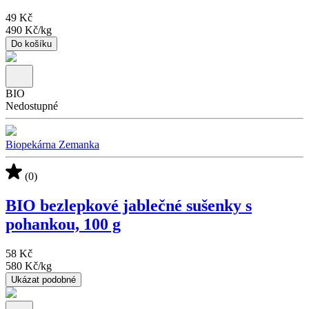
49 Kč
490 Kč
/
kg
Do košíku
BIO
Nedostupné
Biopekárna Zemanka
(0)
BIO bezlepkové jablečné sušenky s
pohankou, 100 g
58 Kč
580 Kč
/
kg
Ukázat podobné