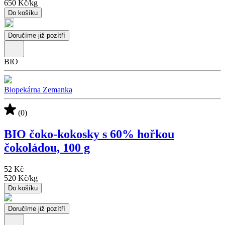
650 Kč
/
kg
Do košíku
Doručíme již pozítří
BIO
Biopekárna Zemanka
(0)
BIO čoko-kokosky s 60% hořkou
čokoládou, 100 g
52 Kč
520 Kč
/
kg
Do košíku
Doručíme již pozítří