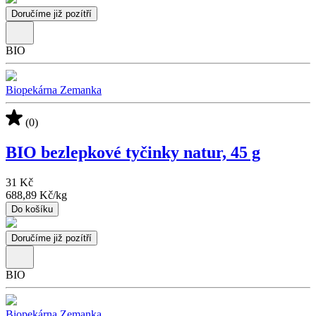
Doručíme již pozítří
BIO
Biopekárna Zemanka
(0)
BIO bezlepkové tyčinky natur, 45 g
31 Kč
688,89 Kč
/
kg
Do košíku
Doručíme již pozítří
BIO
Biopekárna Zemanka