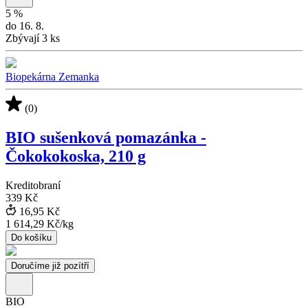
5
%
do 16. 8.
Zbývají 3 ks
Biopekárna Zemanka
(0)
BIO sušenková pomazánka -
Čokokokoska, 210 g
Kreditobraní
339 Kč
16,95 Kč
1 614,29 Kč
/
kg
Do košíku
Doručíme již pozítří
BIO