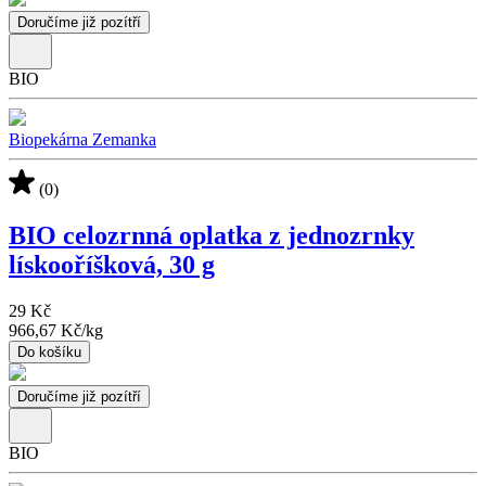
Doručíme již pozítří
BIO
Biopekárna Zemanka
(0)
BIO celozrnná oplatka z jednozrnky
lískooříšková, 30 g
29 Kč
966,67 Kč
/
kg
Do košíku
Doručíme již pozítří
BIO