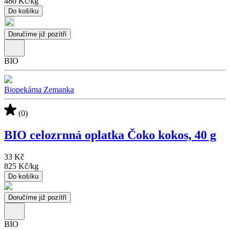
480 Kč
/
kg
Do košíku
Doručíme již pozítří
BIO
Biopekárna Zemanka
(0)
BIO celozrnná oplatka Čoko kokos, 40 g
33 Kč
825 Kč
/
kg
Do košíku
Doručíme již pozítří
BIO