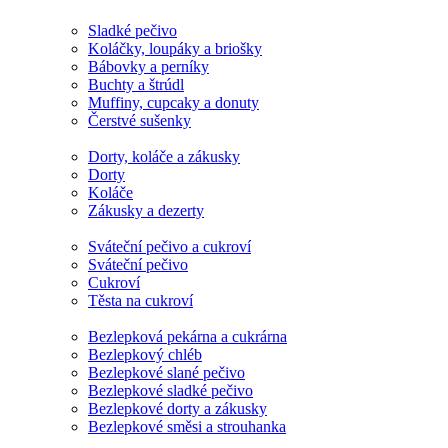
Sladké pečivo
Koláčky, loupáky a briošky
Bábovky a perníky
Buchty a štrúdl
Muffiny, cupcaky a donuty
Čerstvé sušenky
Dorty, koláče a zákusky
Dorty
Koláče
Zákusky a dezerty
Sváteční pečivo a cukroví
Sváteční pečivo
Cukroví
Těsta na cukroví
Bezlepková pekárna a cukrárna
Bezlepkový chléb
Bezlepkové slané pečivo
Bezlepkové sladké pečivo
Bezlepkové dorty a zákusky
Bezlepkové směsi a strouhanka