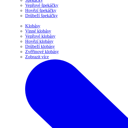
Špekáčky
Vepřové špekáčky
Hovězí špekáčky
Drůbeží špekáčky
Klobásy
Vinné klobásy
Vepřové klobásy
Hovězí klobásy
Drůbeží klobásy
Zvěřinové klobásy
Zobrazit více