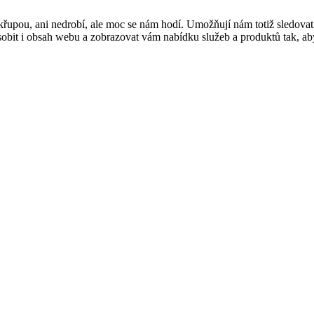
řupou, ani nedrobí, ale moc se nám hodí. Umožňují nám totiž sledovat
t i obsah webu a zobrazovat vám nabídku služeb a produktů tak, abyst