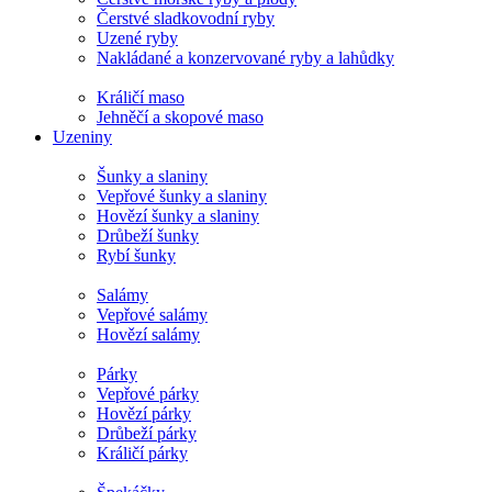
Čerstvé sladkovodní ryby
Uzené ryby
Nakládané a konzervované ryby a lahůdky
Králičí maso
Jehněčí a skopové maso
Uzeniny
Šunky a slaniny
Vepřové šunky a slaniny
Hovězí šunky a slaniny
Drůbeží šunky
Rybí šunky
Salámy
Vepřové salámy
Hovězí salámy
Párky
Vepřové párky
Hovězí párky
Drůbeží párky
Králičí párky