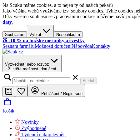
Na Scuku máme cookies, a to nejen ty od našich pekařů
Jako většina webů využíváme tzv. soubory cookies. Tyhle cookies nek
Díky vašemu souhlasu se zpracováním cookies můžeme navíc přizpůsobi
daty.
Souhlasím
Vybrat
Nesouhlasím
🍑​ -10 % na božské meruňky a švestky
Seznam farmářů
Možnosti doručení
Nápověda
Kontakty
Vyzvednutí nebo rozvoz
Zjistěte možnosti doručení
Hledat
Přihlášení / Registrace
Košík
Novinky
Zvýhodněné
Týdenní nákup levněji