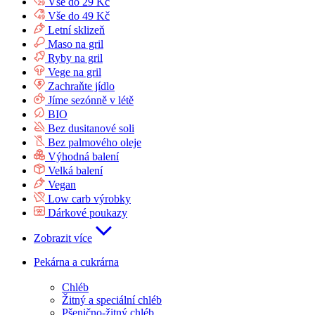
Vše do 29 Kč
Vše do 49 Kč
Letní sklizeň
Maso na gril
Ryby na gril
Vege na gril
Zachraňte jídlo
Jíme sezónně v létě
BIO
Bez dusitanové soli
Bez palmového oleje
Výhodná balení
Velká balení
Vegan
Low carb výrobky
Dárkové poukazy
Zobrazit více
Pekárna a cukrárna
Chléb
Žitný a speciální chléb
Pšenično-žitný chléb