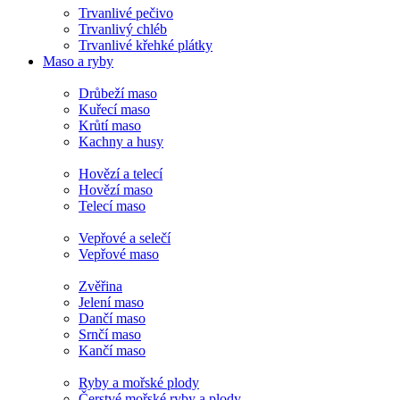
Trvanlivé pečivo
Trvanlivý chléb
Trvanlivé křehké plátky
Maso a ryby
Drůbeží maso
Kuřecí maso
Krůtí maso
Kachny a husy
Hovězí a telecí
Hovězí maso
Telecí maso
Vepřové a selečí
Vepřové maso
Zvěřina
Jelení maso
Dančí maso
Srnčí maso
Kančí maso
Ryby a mořské plody
Čerstvé mořské ryby a plody