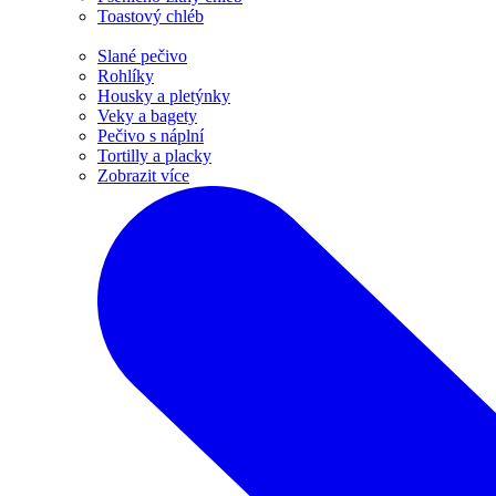
Toastový chléb
Slané pečivo
Rohlíky
Housky a pletýnky
Veky a bagety
Pečivo s náplní
Tortilly a placky
Zobrazit více