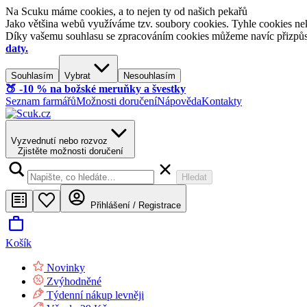
Na Scuku máme cookies, a to nejen ty od našich pekařů
Jako většina webů využíváme tzv. soubory cookies. Tyhle cookies nek
Díky vašemu souhlasu se zpracováním cookies můžeme navíc přizpůsobi
daty.
Souhlasím
Vybrat
Nesouhlasím
🍑​ -10 % na božské meruňky a švestky
Seznam farmářů
Možnosti doručení
Nápověda
Kontakty
Vyzvednutí nebo rozvoz
Zjistěte možnosti doručení
Hledat
Přihlášení / Registrace
Košík
Novinky
Zvýhodněné
Týdenní nákup levněji