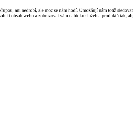
řupou, ani nedrobí, ale moc se nám hodí. Umožňují nám totiž sledovat
t i obsah webu a zobrazovat vám nabídku služeb a produktů tak, abyst