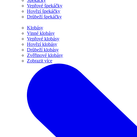
Špekáčky
Vepřové špekáčky
Hovězí špekáčky
Drůbeží špekáčky
Klobásy
Vinné klobásy
Vepřové klobásy
Hovězí klobásy
Drůbeží klobásy
Zvěřinové klobásy
Zobrazit více