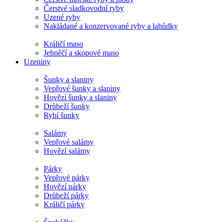
Čerstvé sladkovodní ryby
Uzené ryby
Nakládané a konzervované ryby a lahůdky
Králičí maso
Jehněčí a skopové maso
Uzeniny
Šunky a slaniny
Vepřové šunky a slaniny
Hovězí šunky a slaniny
Drůbeží šunky
Rybí šunky
Salámy
Vepřové salámy
Hovězí salámy
Párky
Vepřové párky
Hovězí párky
Drůbeží párky
Králičí párky