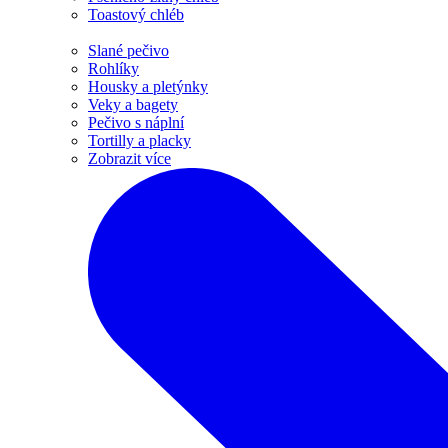
Toastový chléb
Slané pečivo
Rohlíky
Housky a pletýnky
Veky a bagety
Pečivo s náplní
Tortilly a placky
Zobrazit více