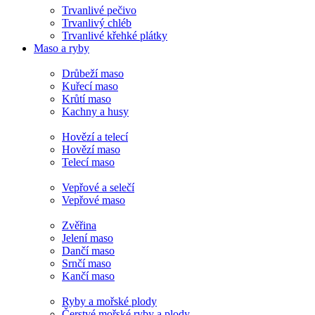
Trvanlivé pečivo
Trvanlivý chléb
Trvanlivé křehké plátky
Maso a ryby
Drůbeží maso
Kuřecí maso
Krůtí maso
Kachny a husy
Hovězí a telecí
Hovězí maso
Telecí maso
Vepřové a selečí
Vepřové maso
Zvěřina
Jelení maso
Dančí maso
Srnčí maso
Kančí maso
Ryby a mořské plody
Čerstvé mořské ryby a plody