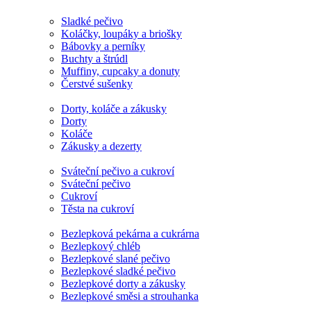
Sladké pečivo
Koláčky, loupáky a briošky
Bábovky a perníky
Buchty a štrúdl
Muffiny, cupcaky a donuty
Čerstvé sušenky
Dorty, koláče a zákusky
Dorty
Koláče
Zákusky a dezerty
Sváteční pečivo a cukroví
Sváteční pečivo
Cukroví
Těsta na cukroví
Bezlepková pekárna a cukrárna
Bezlepkový chléb
Bezlepkové slané pečivo
Bezlepkové sladké pečivo
Bezlepkové dorty a zákusky
Bezlepkové směsi a strouhanka