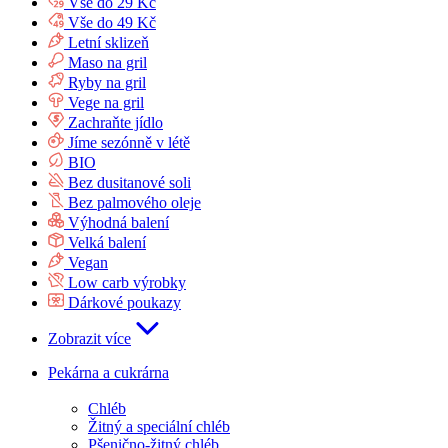
Vše do 29 Kč
Vše do 49 Kč
Letní sklizeň
Maso na gril
Ryby na gril
Vege na gril
Zachraňte jídlo
Jíme sezónně v létě
BIO
Bez dusitanové soli
Bez palmového oleje
Výhodná balení
Velká balení
Vegan
Low carb výrobky
Dárkové poukazy
Zobrazit více
Pekárna a cukrárna
Chléb
Žitný a speciální chléb
Pšenično-žitný chléb