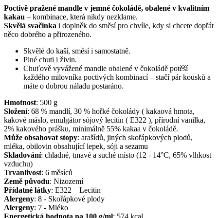
Poctivě pražené mandle v jemné čokoládě, obalené v kvalitním
kakau
– kombinace, která nikdy nezklame.
Skvělá svačinka
i doplněk do směsí pro chvíle, kdy si chcete dopřát
něco dobrého a přirozeného.
Skvělé do kaší, směsí i samostatně.
Plné chuti i živin.
Chuťově vyvážené mandle obalené v čokoládě potěší
každého milovníka poctivých kombinací – stačí pár kousků a
máte o dobrou náladu postaráno.
Hmotnost
:
500
g
Složení
:
68 % mandlí, 30 % hořké čokolády ( kakaová hmota,
kakové máslo, emulgátor sójový lecitin ( E322 ), přírodní vanilka,
2% kakového prášku, minimálně 55% kakaa v čokoládě.
Může obsahovat stopy
:
arašídů, jiných skořápkových plodů,
mléka, obilovin obsahující lepek, sóji a sezamu
Skladování
:
chladné, tmavé a suché místo (12 - 14°C, 65% vlhkost
vzduchu)
Trvanlivost
:
6 měsíců
Země původu
:
Nizozemí
Přídatné látky
:
E322 – Lecitin
Alergeny
:
8 - Skořápkové plody
Alergeny
:
7 - Mléko
Energetická hodnota na 100 g/ml
:
574
kcal