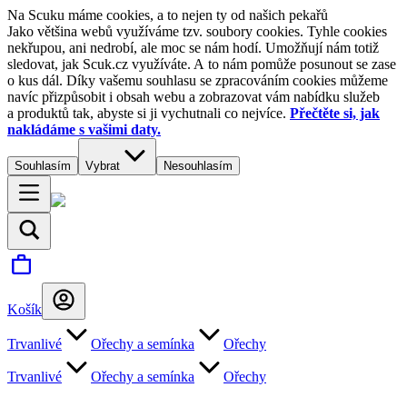
Na Scuku máme cookies, a to nejen ty od našich pekařů
Jako většina webů využíváme tzv. soubory cookies. Tyhle cookies
nekřupou, ani nedrobí, ale moc se nám hodí. Umožňují nám totiž
sledovat, jak Scuk.cz využíváte. A to nám pomůže posunout se zase
o kus dál. Díky vašemu souhlasu se zpracováním cookies můžeme
navíc přizpůsobit i obsah webu a zobrazovat vám nabídku služeb
a produktů tak, abyste si ji vychutnali co nejvíce.
Přečtěte si, jak
nakládáme s vašimi daty.
Souhlasím
Vybrat
Nesouhlasím
Košík
Trvanlivé
Ořechy a semínka
Ořechy
Trvanlivé
Ořechy a semínka
Ořechy