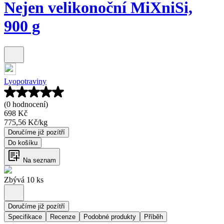
Nejen velikonoční MiXniSi,
900 g
Lyopotraviny
(0 hodnocení)
698 Kč
775,56 Kč
/
kg
Doručíme již pozítří
Do košíku
Na seznam
Zbývá 10 ks
Doručíme již pozítří
Specifikace
Recenze
Podobné produkty
Příběh