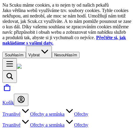
Na Scuku máme cookies, a to nejen ty od našich pekařů
Jako většina webů využíváme tzv. soubory cookies. Tyhle cookies
nekřupou, ani nedrobí, ale moc se nám hodí. Umožňují nám totiž
sledovat, jak Scuk.cz využíváte. A to nám pomůže posunout se zase
o kus dál. Díky vašemu souhlasu se zpracováním cookies můžeme
navíc přizpůsobit i obsah webu a zobrazovat vám nabídku služeb
a produktů tak, abyste si ji vychutnali co nejvíce.
Přečtěte si, jak
nakládáme s vašimi daty.
Souhlasím
Vybrat
Nesouhlasím
Košík
Trvanlivé
Ořechy a semínka
Ořechy
Trvanlivé
Ořechy a semínka
Ořechy