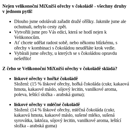
Nejen velikonoční MiXniSi ořechy v čokoládě - všechny druhy
v jednom pytli!
Dlouho jsme odolávali zařadit dražé oříšky. Jakmile jsme ale
ochutnali, nebylo cesty zpět.
Vytvořili jsme pro Vás edici, která se hodí nejen k
Velikonocům.
Ať chcete udělat radost sobě, nebo někomu blízkému, s
ořechy v kombinaci s čokoládou neuděláte krok vedle.
Vybírali jsme ořechy, u kterých se s čokoládou opravdu
nešetřilo!
Z čeho se Velikonoční MiXniSi ořechy v čokoládě skládá?
lískové ořechy v hořké čokoládě
Složení: (15 % lískové ořechy, hořká čokoláda (cukr, kakaová
hmota, kakaové máslo, sójový lecitin, vanilkové aroma,
poleva, leštící složka - arabská guma);
lískové ořechy v mléčné čokoládě
Složení: (14 % lískové ořechy, mléčná čokoláda (cukr,
kakaová hmota, kakaové máslo, sušené mléko, sušená
syrovátka, laktóza, sójový lecitin, vanilkové aroma, leštící
složka - arabská guma)