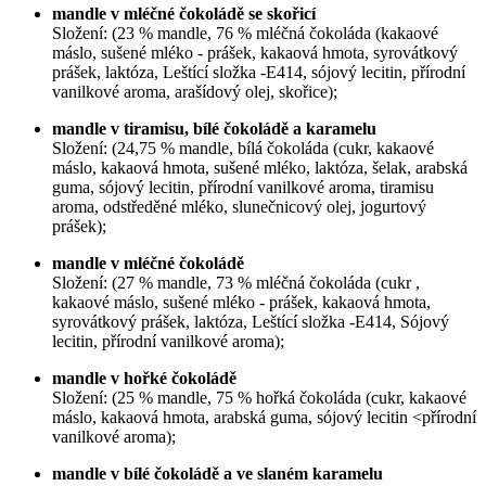
mandle v mléčné čokoládě se skořicí
Složení: (23 % mandle, 76 % mléčná čokoláda (kakaové
máslo, sušené mléko - prášek, kakaová hmota, syrovátkový
prášek, laktóza, Leštící složka -E414, sójový lecitin, přírodní
vanilkové aroma, arašídový olej, skořice);
mandle v tiramisu, bílé čokoládě a karamelu
Složení: (24,75 % mandle, bílá čokoláda (cukr, kakaové
máslo, kakaová hmota, sušené mléko, laktóza, šelak, arabská
guma, sójový lecitin, přírodní vanilkové aroma, tiramisu
aroma, odstředěné mléko, slunečnicový olej, jogurtový
prášek);
mandle v mléčné čokoládě
Složení: (27 % mandle, 73 % mléčná čokoláda (cukr ,
kakaové máslo, sušené mléko - prášek, kakaová hmota,
syrovátkový prášek, laktóza, Leštící složka -E414, Sójový
lecitin, přírodní vanilkové aroma);
mandle v hořké čokoládě
Složení: (25 % mandle, 75 % hořká čokoláda (cukr, kakaové
máslo, kakaová hmota, arabská guma, sójový lecitin <přírodní
vanilkové aroma);
mandle v bílé čokoládě a ve slaném karamelu