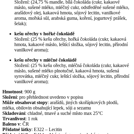
Složení: (24,75 % mandle, bílá čokoláda (cukr, kakaové
máslo, sušené mléko, mléčný cukr, odstředěné sušené mléko,
arašídový olej, kakaová hmota, sójový lecitin, vanilkové
aroma, mořská sůl, arabská guma, koření, jogurtový prášek,
šelak);
kešu ořechy v hořké čokoládě
Složení: (25 % kešu ořechy, hořká čokoláda (cukr, kakaová
hmota, kakaové máslo, leštící složka, sójový lecitin, přírodní
vanilkové aroma);
kešu ořechy v mléčné čokoládě
Složení: (25 % kešu ořechy, mléčná čokoláda (cukr, kakaové
máslo, sušené mléko plnotučné, kakaová hmota, sušená
syrovátka, mléčný cukr, leštící složka, sójový lecitin, přírodní
vanilkové aroma);
Hmotnost
:
900
g
Složení
:
pro přehlednost uvedeno v popisu
Může obsahovat stopy
:
arašídů, jiných skořápkových plodů,
mléka, obilovin obsahující lepek, sóji a sezamu
Skladování
:
chladné, tmavé a suché místo max 25°C
Trvanlivost
:
1 rok
Baleno v
:
ČR
Přídatné látky
:
E322 – Lecitin