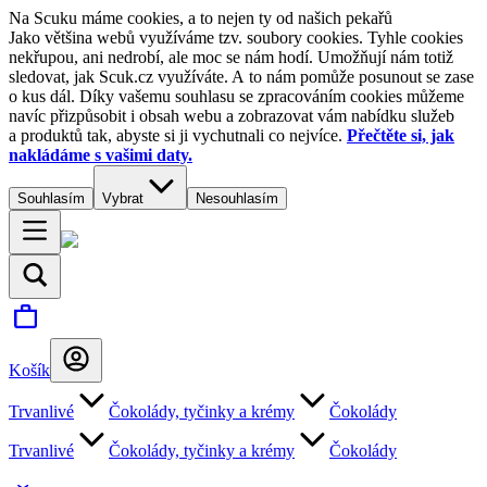
Na Scuku máme cookies, a to nejen ty od našich pekařů
Jako většina webů využíváme tzv. soubory cookies. Tyhle cookies
nekřupou, ani nedrobí, ale moc se nám hodí. Umožňují nám totiž
sledovat, jak Scuk.cz využíváte. A to nám pomůže posunout se zase
o kus dál. Díky vašemu souhlasu se zpracováním cookies můžeme
navíc přizpůsobit i obsah webu a zobrazovat vám nabídku služeb
a produktů tak, abyste si ji vychutnali co nejvíce.
Přečtěte si, jak
nakládáme s vašimi daty.
Souhlasím
Vybrat
Nesouhlasím
Košík
Trvanlivé
Čokolády, tyčinky a krémy
Čokolády
Trvanlivé
Čokolády, tyčinky a krémy
Čokolády