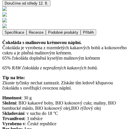
Doručíme od středy 12. 8.
Specifikace
Recenze
Podobné produkty
Příběh
Čokoláda s malinovou krémovou náplní.
Čokoláda je vyrobena z rozemletých kakaových bobů a kokosového
cukru a je plněná malinovým krémem.
65% čokoláda doplněná kyselým malinovým krémem
65% RAW čokoláda z nepražených kakaových bobů.
Tip na léto:
Zkuste tyčinky nechat zamrazit. Získáte tím ledově křupavou
čokoládu s osvěžující ovocnou náplní.
Hmotnost
:
30
g
Složení
:
BIO kakaové boby, BIO kokosový cukr, maliny, BIO
bambucké máslo, BIO kokosový olej,BIO rýžový olej
Skladování
:
v suchu do 18 °C
Trvanlivost
:
3 měsíce
Vyrobeno v
:
České republice
Bez lepku
:
Ano