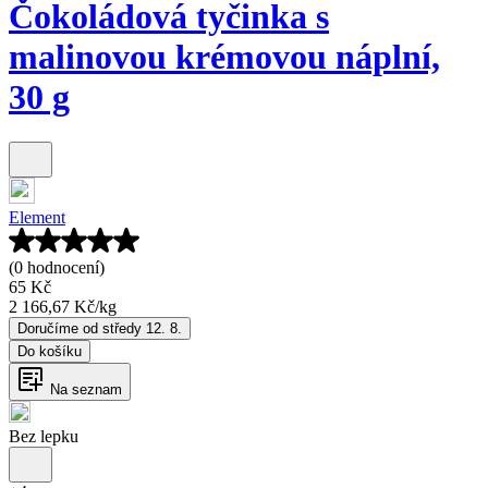
Čokoládová tyčinka s
malinovou krémovou náplní,
30 g
Element
(0 hodnocení)
65 Kč
2 166,67 Kč
/
kg
Doručíme od středy 12. 8.
Do košíku
Na seznam
Bez lepku